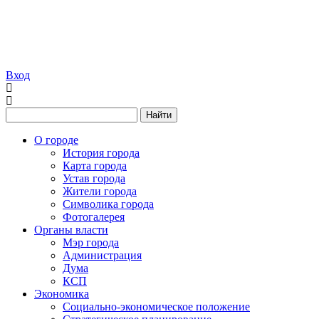
Вход
Найти
О городе
История города
Карта города
Устав города
Жители города
Символика города
Фотогалерея
Органы власти
Мэр города
Администрация
Дума
КСП
Экономика
Социально-экономическое положение