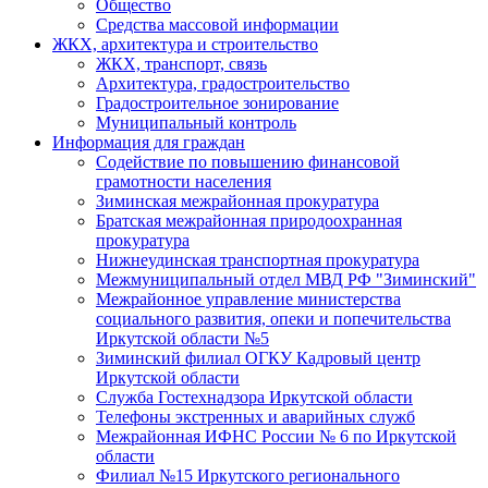
Общество
Средства массовой информации
ЖКХ, архитектура и строительство
ЖКХ, транспорт, связь
Архитектура, градостроительство
Градостроительное зонирование
Муниципальный контроль
Информация для граждан
Содействие по повышению финансовой
грамотности населения
Зиминская межрайонная прокуратура
Братская межрайонная природоохранная
прокуратура
Нижнеудинская транспортная прокуратура
Межмуниципальный отдел МВД РФ "Зиминский"
Межрайонное управление министерства
социального развития, опеки и попечительства
Иркутской области №5
Зиминский филиал ОГКУ Кадровый центр
Иркутской области
Служба Гостехнадзора Иркутской области
Телефоны экстренных и аварийных служб
Межрайонная ИФНС России № 6 по Иркутской
области
Филиал №15 Иркутского регионального