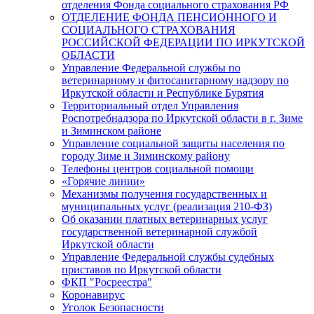
отделения Фонда социального страхования РФ
ОТДЕЛЕНИЕ ФОНДА ПЕНСИОННОГО И
СОЦИАЛЬНОГО СТРАХОВАНИЯ
РОССИЙСКОЙ ФЕДЕРАЦИИ ПО ИРКУТСКОЙ
ОБЛАСТИ
Управление Федеральной службы по
ветеринарному и фитосанитарному надзору по
Иркутской области и Республике Бурятия
Территориальный отдел Управления
Роспотребнадзора по Иркутской области в г. Зиме
и Зиминском районе
Управление социальной защиты населения по
городу Зиме и Зиминскому району
Телефоны центров социальной помощи
«Горячие линии»
Механизмы получения государственных и
муниципальных услуг (реализация 210-ФЗ)
Об оказании платных ветеринарных услуг
государственной ветеринарной службой
Иркутской области
Управление Федеральной службы судебных
приставов по Иркутской области
ФКП "Росреестра"
Коронавирус
Уголок Безопасности