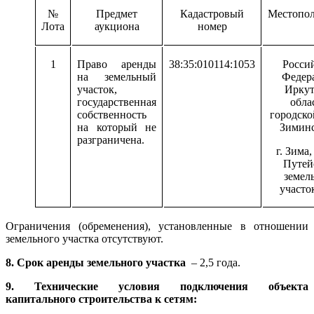
№
Предмет
Кадастровый
Местопо
Лота
аукциона
номер
1
Право аренды
38:35:010114:1053
Росси
на земельный
Федер
участок,
Иркут
государственная
обла
собственность
городско
на который не
Зимин
разграничена.
г. Зима
Путей
земел
участо
Ограничения (обременения), установленные в отношении
земельного участка отсутствуют.
8. Срок аренды земельного участка
– 2,5 года.
9. Технические условия подключения объекта
капитального строительства к сетям: