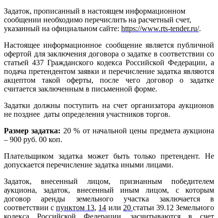
Задаток, прописанный в настоящем информационном
сообщении необходимо перечислить на расчетный счет,
указанный на официальном сайте:
https://www.rts-tender.ru/
.
Настоящее информационное сообщение является публичной
офертой для заключения договора о задатке в соответствии со
статьей 437 Гражданского кодекса Российской Федерации, а
подача претендентом заявки и перечисление задатка являются
акцептом такой оферты, после чего договор о задатке
считается заключенным в письменной форме.
Задатки должны поступить на счет организатора аукционов
не позднее даты определения участников торгов.
Размер задатка:
20 % от начальной цены предмета аукциона
– 900 руб. 00 коп.
Плательщиком задатка может быть только претендент. Не
допускается перечисление задатка иными лицами.
Задаток, внесенный лицом, признанным победителем
аукциона, задаток, внесенный иным лицом, с которым
договор аренды земельного участка заключается в
соответствии с
пунктом 13
,
14
или
20
с
татьи 39.12 Земельного
кодекса Российской Федерации, засчитываются в счет