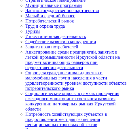
Стратегическое планирование
Муниципальные программы
Частно-государственное партнерство
Малый и средний бизнес
Потребительский рынок
Труд и охрана труда
Туризм
Инвестиционная деятельность
Содействие развитию конкуренции
Защита прав потребителей
Анкетирование среди предприятий, занятых в
легкой промышленности Иркутской области на
предмет возникающих барьеров при
осуществлении деятельности
Опрос для граждан с инвалидностью и
маломобильных групп населения в части
удовлетворенности уровнем доступности объектов
потребительского рынка
Социологические опросы в рамках проведения
ежегодного мониторинга состояния развития
конкуренции на товарных рынках Иркутской
области
Потребность хозяйствующих субъектов в
предоставлении мест для размещения
нестационарных торговых объектов