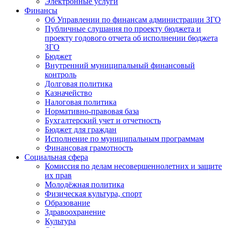
Электронные услуги
Финансы
Об Управлении по финансам администрации ЗГО
Публичные слушания по проекту бюджета и
проекту годового отчета об исполнении бюджета
ЗГО
Бюджет
Внутренний муниципальный финансовый
контроль
Долговая политика
Казначейство
Налоговая политика
Нормативно-правовая база
Бухгалтерский учет и отчетность
Бюджет для граждан
Исполнение по муниципальным программам
Финансовая грамотность
Социальная сфера
Комиссия по делам несовершеннолетних и защите
их прав
Молодёжная политика
Физическая культура, спорт
Образование
Здравоохранение
Культура