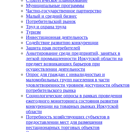
Стратегическое планирование
Муниципальные программы
Частно-государственное партнерство
Малый и средний бизнес
Потребительский рынок
Труд и охрана труда
Туризм
Инвестиционная деятельность
Содействие развитию конкуренции
Защита прав потребителей
Анкетирование среди предприятий, занятых в
легкой промышленности Иркутской области на
предмет возникающих барьеров при
осуществлении деятельности
Опрос для граждан с инвалидностью и
маломобильных групп населения в части
удовлетворенности уровнем доступности объектов
потребительского рынка
Социологические опросы в рамках проведения
ежегодного мониторинга состояния развития
конкуренции на товарных рынках Иркутской
области
Потребность хозяйствующих субъектов в
предоставлении мест для размещения
нестационарных торговых объектов