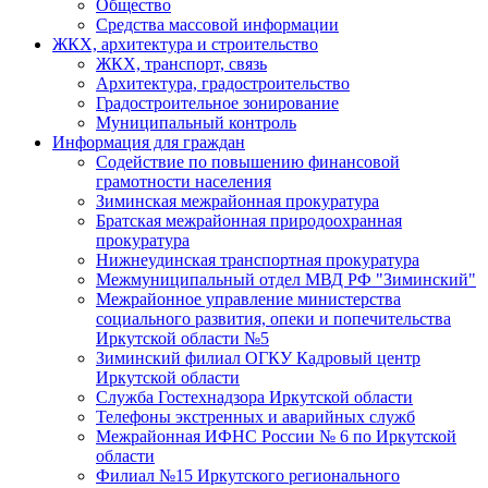
Общество
Средства массовой информации
ЖКХ, архитектура и строительство
ЖКХ, транспорт, связь
Архитектура, градостроительство
Градостроительное зонирование
Муниципальный контроль
Информация для граждан
Содействие по повышению финансовой
грамотности населения
Зиминская межрайонная прокуратура
Братская межрайонная природоохранная
прокуратура
Нижнеудинская транспортная прокуратура
Межмуниципальный отдел МВД РФ "Зиминский"
Межрайонное управление министерства
социального развития, опеки и попечительства
Иркутской области №5
Зиминский филиал ОГКУ Кадровый центр
Иркутской области
Служба Гостехнадзора Иркутской области
Телефоны экстренных и аварийных служб
Межрайонная ИФНС России № 6 по Иркутской
области
Филиал №15 Иркутского регионального