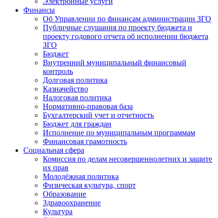
Электронные услуги
Финансы
Об Управлении по финансам администрации ЗГО
Публичные слушания по проекту бюджета и
проекту годового отчета об исполнении бюджета
ЗГО
Бюджет
Внутренний муниципальный финансовый
контроль
Долговая политика
Казначейство
Налоговая политика
Нормативно-правовая база
Бухгалтерский учет и отчетность
Бюджет для граждан
Исполнение по муниципальным программам
Финансовая грамотность
Социальная сфера
Комиссия по делам несовершеннолетних и защите
их прав
Молодёжная политика
Физическая культура, спорт
Образование
Здравоохранение
Культура