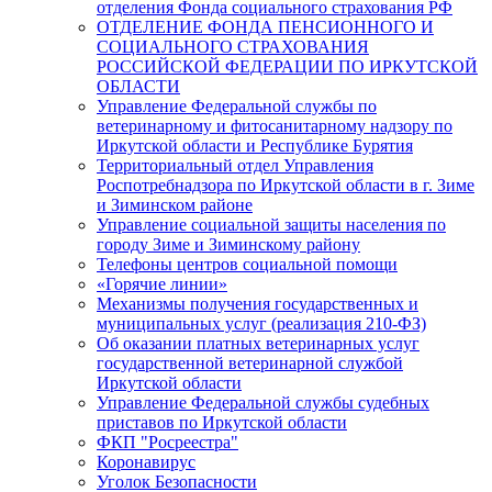
отделения Фонда социального страхования РФ
ОТДЕЛЕНИЕ ФОНДА ПЕНСИОННОГО И
СОЦИАЛЬНОГО СТРАХОВАНИЯ
РОССИЙСКОЙ ФЕДЕРАЦИИ ПО ИРКУТСКОЙ
ОБЛАСТИ
Управление Федеральной службы по
ветеринарному и фитосанитарному надзору по
Иркутской области и Республике Бурятия
Территориальный отдел Управления
Роспотребнадзора по Иркутской области в г. Зиме
и Зиминском районе
Управление социальной защиты населения по
городу Зиме и Зиминскому району
Телефоны центров социальной помощи
«Горячие линии»
Механизмы получения государственных и
муниципальных услуг (реализация 210-ФЗ)
Об оказании платных ветеринарных услуг
государственной ветеринарной службой
Иркутской области
Управление Федеральной службы судебных
приставов по Иркутской области
ФКП "Росреестра"
Коронавирус
Уголок Безопасности