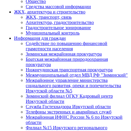
Общество
Средства массовой информации
ЖКХ, архитектура и строительство
ЖКХ, транспорт, связь
Архитектура, градостроительство
Градостроительное зонирование
Муниципальный контроль
Информация для граждан
Содействие по повышению финансовой
грамотности населения
Зиминская межрайонная прокуратура
Братская межрайонная природоохранная
прокуратура
Нижнеудинская транспортная прокуратура
Межмуниципальный отдел МВД РФ "Зиминский"
Межрайонное управление министерства
социального развития, опеки и попечительства
Иркутской области №5
Зиминский филиал ОГКУ Кадровый центр
Иркутской области
Служба Гостехнадзора Иркутской области
Телефоны экстренных и аварийных служб
Межрайонная ИФНС России № 6 по Иркутской
области
Филиал №15 Иркутского регионального