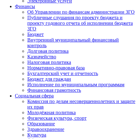
Электронные услуги
Финансы
Об Управлении по финансам администрации ЗГО
Публичные слушания по проекту бюджета и
проекту годового отчета об исполнении бюджета
ЗГО
Бюджет
Внутренний муниципальный финансовый
контроль
Долговая политика
Казначейство
Налоговая политика
Нормативно-правовая база
Бухгалтерский учет и отчетность
Бюджет для граждан
Исполнение по муниципальным программам
Финансовая грамотность
Социальная сфера
Комиссия по делам несовершеннолетних и защите
их прав
Молодёжная политика
Физическая культура, спорт
Образование
Здравоохранение
Культура