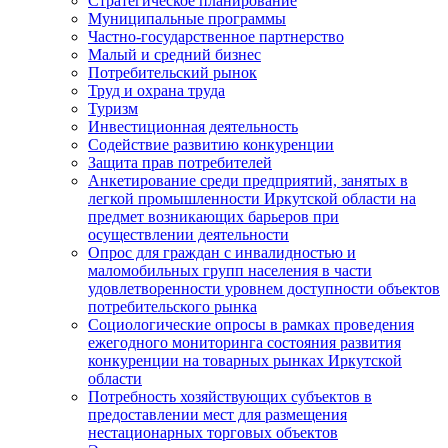
Стратегическое планирование
Муниципальные программы
Частно-государственное партнерство
Малый и средний бизнес
Потребительский рынок
Труд и охрана труда
Туризм
Инвестиционная деятельность
Содействие развитию конкуренции
Защита прав потребителей
Анкетирование среди предприятий, занятых в
легкой промышленности Иркутской области на
предмет возникающих барьеров при
осуществлении деятельности
Опрос для граждан с инвалидностью и
маломобильных групп населения в части
удовлетворенности уровнем доступности объектов
потребительского рынка
Социологические опросы в рамках проведения
ежегодного мониторинга состояния развития
конкуренции на товарных рынках Иркутской
области
Потребность хозяйствующих субъектов в
предоставлении мест для размещения
нестационарных торговых объектов