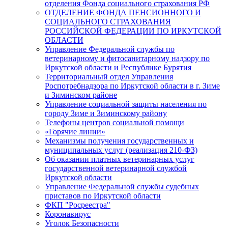
отделения Фонда социального страхования РФ
ОТДЕЛЕНИЕ ФОНДА ПЕНСИОННОГО И
СОЦИАЛЬНОГО СТРАХОВАНИЯ
РОССИЙСКОЙ ФЕДЕРАЦИИ ПО ИРКУТСКОЙ
ОБЛАСТИ
Управление Федеральной службы по
ветеринарному и фитосанитарному надзору по
Иркутской области и Республике Бурятия
Территориальный отдел Управления
Роспотребнадзора по Иркутской области в г. Зиме
и Зиминском районе
Управление социальной защиты населения по
городу Зиме и Зиминскому району
Телефоны центров социальной помощи
«Горячие линии»
Механизмы получения государственных и
муниципальных услуг (реализация 210-ФЗ)
Об оказании платных ветеринарных услуг
государственной ветеринарной службой
Иркутской области
Управление Федеральной службы судебных
приставов по Иркутской области
ФКП "Росреестра"
Коронавирус
Уголок Безопасности