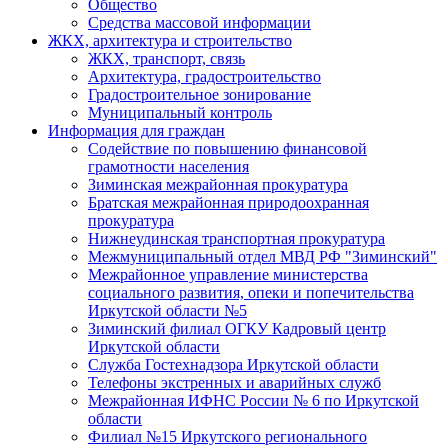
Общество
Средства массовой информации
ЖКХ, архитектура и строительство
ЖКХ, транспорт, связь
Архитектура, градостроительство
Градостроительное зонирование
Муниципальный контроль
Информация для граждан
Содействие по повышению финансовой
грамотности населения
Зиминская межрайонная прокуратура
Братская межрайонная природоохранная
прокуратура
Нижнеудинская транспортная прокуратура
Межмуниципальный отдел МВД РФ "Зиминский"
Межрайонное управление министерства
социального развития, опеки и попечительства
Иркутской области №5
Зиминский филиал ОГКУ Кадровый центр
Иркутской области
Служба Гостехнадзора Иркутской области
Телефоны экстренных и аварийных служб
Межрайонная ИФНС России № 6 по Иркутской
области
Филиал №15 Иркутского регионального