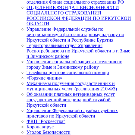
отделения Фонда социального страхования РФ
ОТДЕЛЕНИЕ ФОНДА ПЕНСИОННОГО И
СОЦИАЛЬНОГО СТРАХОВАНИЯ
РОССИЙСКОЙ ФЕДЕРАЦИИ ПО ИРКУТСКОЙ
ОБЛАСТИ
Управление Федеральной службы по
ветеринарному и фитосанитарному надзору по
Иркутской области и Республике Бурятия
Территориальный отдел Управления
Роспотребнадзора по Иркутской области в г. Зиме
и Зиминском районе
Управление социальной защиты населения по
городу Зиме и Зиминскому району
Телефоны центров социальной помощи
«Горячие линии»
Механизмы получения государственных и
муниципальных услуг (реализация 210-ФЗ)
Об оказании платных ветеринарных услуг
государственной ветеринарной службой
Иркутской области
Управление Федеральной службы судебных
приставов по Иркутской области
ФКП "Росреестра"
Коронавирус
Уголок Безопасности