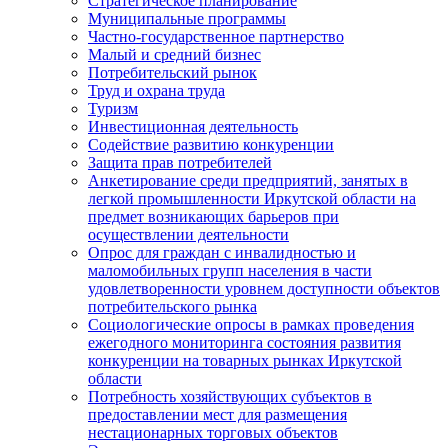
Стратегическое планирование
Муниципальные программы
Частно-государственное партнерство
Малый и средний бизнес
Потребительский рынок
Труд и охрана труда
Туризм
Инвестиционная деятельность
Содействие развитию конкуренции
Защита прав потребителей
Анкетирование среди предприятий, занятых в
легкой промышленности Иркутской области на
предмет возникающих барьеров при
осуществлении деятельности
Опрос для граждан с инвалидностью и
маломобильных групп населения в части
удовлетворенности уровнем доступности объектов
потребительского рынка
Социологические опросы в рамках проведения
ежегодного мониторинга состояния развития
конкуренции на товарных рынках Иркутской
области
Потребность хозяйствующих субъектов в
предоставлении мест для размещения
нестационарных торговых объектов