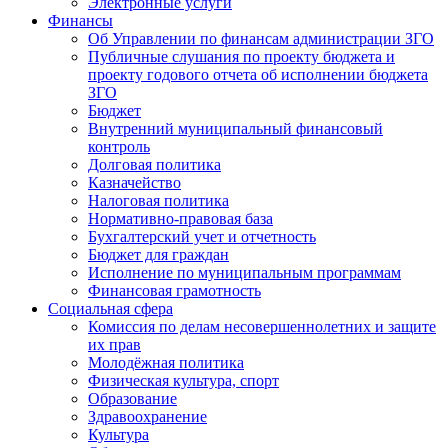
Электронные услуги
Финансы
Об Управлении по финансам администрации ЗГО
Публичные слушания по проекту бюджета и
проекту годового отчета об исполнении бюджета
ЗГО
Бюджет
Внутренний муниципальный финансовый
контроль
Долговая политика
Казначейство
Налоговая политика
Нормативно-правовая база
Бухгалтерский учет и отчетность
Бюджет для граждан
Исполнение по муниципальным программам
Финансовая грамотность
Социальная сфера
Комиссия по делам несовершеннолетних и защите
их прав
Молодёжная политика
Физическая культура, спорт
Образование
Здравоохранение
Культура