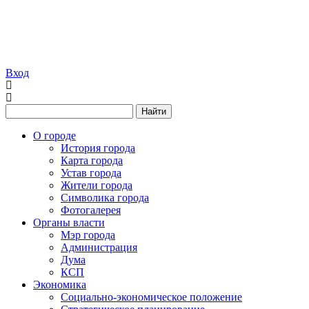
Вход
Найти
О городе
История города
Карта города
Устав города
Жители города
Символика города
Фотогалерея
Органы власти
Мэр города
Администрация
Дума
КСП
Экономика
Социально-экономическое положение