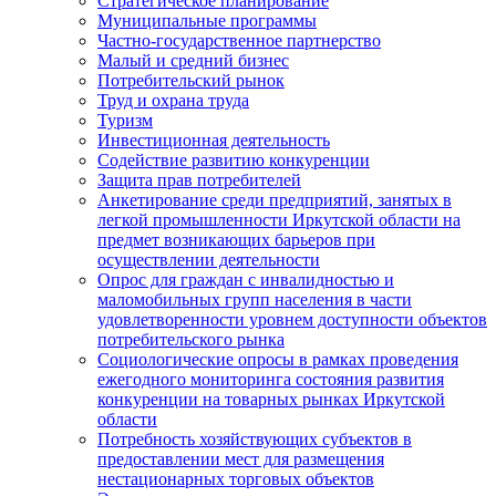
Стратегическое планирование
Муниципальные программы
Частно-государственное партнерство
Малый и средний бизнес
Потребительский рынок
Труд и охрана труда
Туризм
Инвестиционная деятельность
Содействие развитию конкуренции
Защита прав потребителей
Анкетирование среди предприятий, занятых в
легкой промышленности Иркутской области на
предмет возникающих барьеров при
осуществлении деятельности
Опрос для граждан с инвалидностью и
маломобильных групп населения в части
удовлетворенности уровнем доступности объектов
потребительского рынка
Социологические опросы в рамках проведения
ежегодного мониторинга состояния развития
конкуренции на товарных рынках Иркутской
области
Потребность хозяйствующих субъектов в
предоставлении мест для размещения
нестационарных торговых объектов