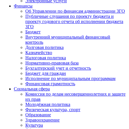
Электронные услуги
Финансы
Об Управлении по финансам администрации ЗГО
Публичные слушания по проекту бюджета и
проекту годового отчета об исполнении бюджета
ЗГО
Бюджет
Внутренний муниципальный финансовый
контроль
Долговая политика
Казначейство
Налоговая политика
Нормативно-правовая база
Бухгалтерский учет и отчетность
Бюджет для граждан
Исполнение по муниципальным программам
Финансовая грамотность
Социальная сфера
Комиссия по делам несовершеннолетних и защите
их прав
Молодёжная политика
Физическая культура, спорт
Образование
Здравоохранение
Культура