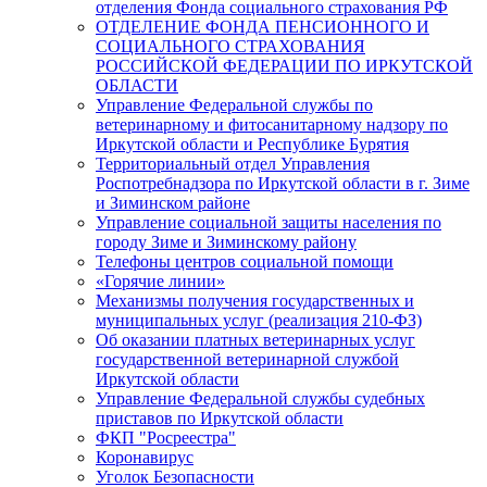
отделения Фонда социального страхования РФ
ОТДЕЛЕНИЕ ФОНДА ПЕНСИОННОГО И
СОЦИАЛЬНОГО СТРАХОВАНИЯ
РОССИЙСКОЙ ФЕДЕРАЦИИ ПО ИРКУТСКОЙ
ОБЛАСТИ
Управление Федеральной службы по
ветеринарному и фитосанитарному надзору по
Иркутской области и Республике Бурятия
Территориальный отдел Управления
Роспотребнадзора по Иркутской области в г. Зиме
и Зиминском районе
Управление социальной защиты населения по
городу Зиме и Зиминскому району
Телефоны центров социальной помощи
«Горячие линии»
Механизмы получения государственных и
муниципальных услуг (реализация 210-ФЗ)
Об оказании платных ветеринарных услуг
государственной ветеринарной службой
Иркутской области
Управление Федеральной службы судебных
приставов по Иркутской области
ФКП "Росреестра"
Коронавирус
Уголок Безопасности