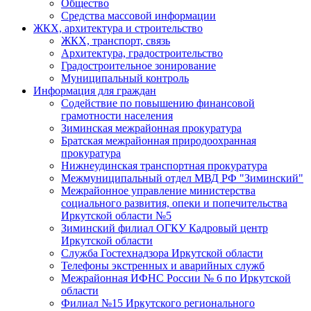
Общество
Средства массовой информации
ЖКХ, архитектура и строительство
ЖКХ, транспорт, связь
Архитектура, градостроительство
Градостроительное зонирование
Муниципальный контроль
Информация для граждан
Содействие по повышению финансовой
грамотности населения
Зиминская межрайонная прокуратура
Братская межрайонная природоохранная
прокуратура
Нижнеудинская транспортная прокуратура
Межмуниципальный отдел МВД РФ "Зиминский"
Межрайонное управление министерства
социального развития, опеки и попечительства
Иркутской области №5
Зиминский филиал ОГКУ Кадровый центр
Иркутской области
Служба Гостехнадзора Иркутской области
Телефоны экстренных и аварийных служб
Межрайонная ИФНС России № 6 по Иркутской
области
Филиал №15 Иркутского регионального