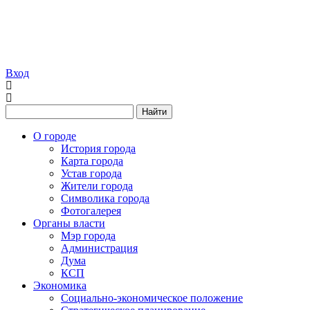
Вход
Найти
О городе
История города
Карта города
Устав города
Жители города
Символика города
Фотогалерея
Органы власти
Мэр города
Администрация
Дума
КСП
Экономика
Социально-экономическое положение