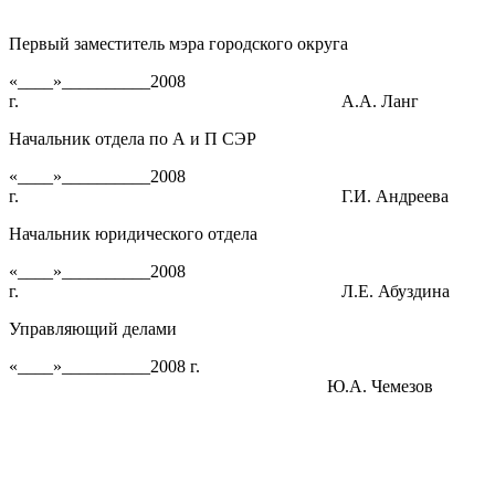
Первый заместитель мэра городского округа
«____»__________2008
г. А.А. Ланг
Начальник отдела по А и П СЭР
«____»__________2008
г. Г.И. Андреева
Начальник юридического отдела
«____»__________2008
г. Л.Е. Абуздина
Управляющий делами
«____»__________2008 г.
Ю.А. Чемезов