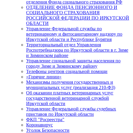
отделения Фонда социального страхования РФ
ОТДЕЛЕНИЕ ФОНДА ПЕНСИОННОГО И
СОЦИАЛЬНОГО СТРАХОВАНИЯ
РОССИЙСКОЙ ФЕДЕРАЦИИ ПО ИРКУТСКОЙ
ОБЛАСТИ
Управление Федеральной службы по
ветеринарному и фитосанитарному надзору по
Иркутской области и Республике Бурятия
Территориальный отдел Управления
Роспотребнадзора по Иркутской области в г. Зиме
и Зиминском районе
Управление социальной защиты населения по
городу Зиме и Зиминскому району
Телефоны центров социальной помощи
«Горячие линии»
Механизмы получения государственных и
муниципальных услуг (реализация 210-ФЗ)
Об оказании платных ветеринарных услуг
государственной ветеринарной службой
Иркутской области
Управление Федеральной службы судебных
приставов по Иркутской области
ФКП "Росреестра"
Коронавирус
Уголок Безопасности