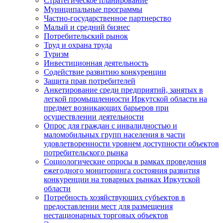
Стратегическое планирование
Муниципальные программы
Частно-государственное партнерство
Малый и средний бизнес
Потребительский рынок
Труд и охрана труда
Туризм
Инвестиционная деятельность
Содействие развитию конкуренции
Защита прав потребителей
Анкетирование среди предприятий, занятых в
легкой промышленности Иркутской области на
предмет возникающих барьеров при
осуществлении деятельности
Опрос для граждан с инвалидностью и
маломобильных групп населения в части
удовлетворенности уровнем доступности объектов
потребительского рынка
Социологические опросы в рамках проведения
ежегодного мониторинга состояния развития
конкуренции на товарных рынках Иркутской
области
Потребность хозяйствующих субъектов в
предоставлении мест для размещения
нестационарных торговых объектов