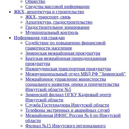
Общество
Средства массовой информации
ЖКХ, архитектура и строительство
ЖКХ, транспорт, связь
Архитектура, градостроительство
Градостроительное зонирование
Муниципальный контроль
Информация для граждан
Содействие по повышению финансовой
грамотности населения
Зиминская межрайонная прокуратура
Братская межрайонная природоохранная
прокуратура
Нижнеудинская транспортная прокуратура
Межмуниципальный отдел МВД РФ "Зиминский"
Межрайонное управление министерства
социального развития, опеки и попечительства
Иркутской области №5
Зиминский филиал ОГКУ Кадровый центр
Иркутской области
Служба Гостехнадзора Иркутской области
Телефоны экстренных и аварийных служб
Межрайонная ИФНС России № 6 по Иркутской
области
Филиал №15 Иркутского регионального