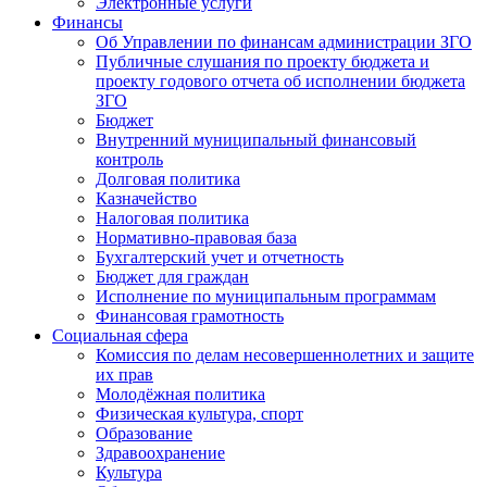
Электронные услуги
Финансы
Об Управлении по финансам администрации ЗГО
Публичные слушания по проекту бюджета и
проекту годового отчета об исполнении бюджета
ЗГО
Бюджет
Внутренний муниципальный финансовый
контроль
Долговая политика
Казначейство
Налоговая политика
Нормативно-правовая база
Бухгалтерский учет и отчетность
Бюджет для граждан
Исполнение по муниципальным программам
Финансовая грамотность
Социальная сфера
Комиссия по делам несовершеннолетних и защите
их прав
Молодёжная политика
Физическая культура, спорт
Образование
Здравоохранение
Культура