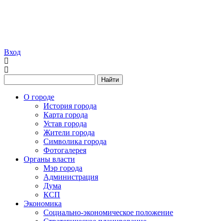
Вход
Найти
О городе
История города
Карта города
Устав города
Жители города
Символика города
Фотогалерея
Органы власти
Мэр города
Администрация
Дума
КСП
Экономика
Социально-экономическое положение