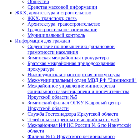
Общество
Средства массовой информации
ЖКХ, архитектура и строительство
ЖКХ, транспорт, связь
Архитектура, градостроительство
Градостроительное зонирование
Муниципальный контроль
Информация для граждан
Содействие по повышению финансовой
грамотности населения
Зиминская межрайонная прокуратура
Братская межрайонная природоохранная
прокуратура
Нижнеудинская транспортная прокуратура
Межмуниципальный отдел МВД РФ "Зиминский"
Межрайонное управление министерства
социального развития, опеки и попечительства
Иркутской области №5
Зиминский филиал ОГКУ Кадровый центр
Иркутской области
Служба Гостехнадзора Иркутской области
Телефоны экстренных и аварийных служб
Межрайонная ИФНС России № 6 по Иркутской
области
Филиал №15 Иркутского регионального