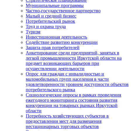
Стратегическое планирование
Муниципальные программы
Частно-государственное партнерство
Малый и средний бизнес
Потребительский рынок
Труд и охрана труда
Туризм
Инвестиционная деятельность
Содействие развитию конкуренции
Защита прав потребителей
Анкетирование среди предприятий, занятых в
легкой промышленности Иркутской области на
предмет возникающих барьеров при
осуществлении деятельности
Опрос для граждан с инвалидностью и
маломобильных групп населения в части
удовлетворенности уровнем доступности объектов
потребительского рынка
Социологические опросы в рамках проведения
ежегодного мониторинга состояния развития
конкуренции на товарных рынках Иркутской
области
Потребность хозяйствующих субъектов в
предоставлении мест для размещения
нестационарных торговых объектов