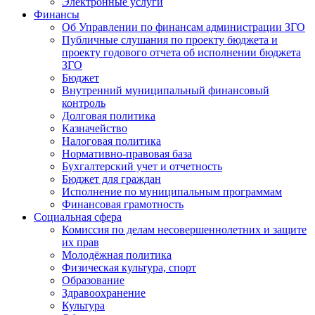
Электронные услуги
Финансы
Об Управлении по финансам администрации ЗГО
Публичные слушания по проекту бюджета и
проекту годового отчета об исполнении бюджета
ЗГО
Бюджет
Внутренний муниципальный финансовый
контроль
Долговая политика
Казначейство
Налоговая политика
Нормативно-правовая база
Бухгалтерский учет и отчетность
Бюджет для граждан
Исполнение по муниципальным программам
Финансовая грамотность
Социальная сфера
Комиссия по делам несовершеннолетних и защите
их прав
Молодёжная политика
Физическая культура, спорт
Образование
Здравоохранение
Культура