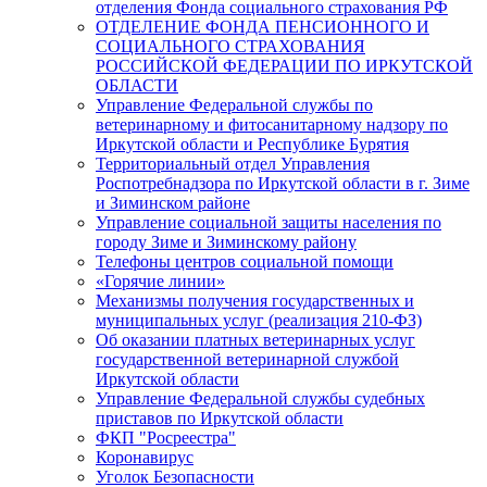
отделения Фонда социального страхования РФ
ОТДЕЛЕНИЕ ФОНДА ПЕНСИОННОГО И
СОЦИАЛЬНОГО СТРАХОВАНИЯ
РОССИЙСКОЙ ФЕДЕРАЦИИ ПО ИРКУТСКОЙ
ОБЛАСТИ
Управление Федеральной службы по
ветеринарному и фитосанитарному надзору по
Иркутской области и Республике Бурятия
Территориальный отдел Управления
Роспотребнадзора по Иркутской области в г. Зиме
и Зиминском районе
Управление социальной защиты населения по
городу Зиме и Зиминскому району
Телефоны центров социальной помощи
«Горячие линии»
Механизмы получения государственных и
муниципальных услуг (реализация 210-ФЗ)
Об оказании платных ветеринарных услуг
государственной ветеринарной службой
Иркутской области
Управление Федеральной службы судебных
приставов по Иркутской области
ФКП "Росреестра"
Коронавирус
Уголок Безопасности