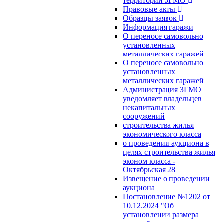
территории ЗГМО
Правовые акты
Образцы заявок
Информация гаражи
О переносе самовольно
установленных
металлических гаражей
О переносе самовольно
установленных
металлических гаражей
Администрация ЗГМО
уведомляет владельцев
некапитальных
сооружений
строительства жилья
экономического класса
о проведении аукциона в
целях строительства жилья
эконом класса -
Октябрьская 28
Извещение о проведении
аукциона
Постановление №1202 от
10.12.2024 "Об
установлении размера