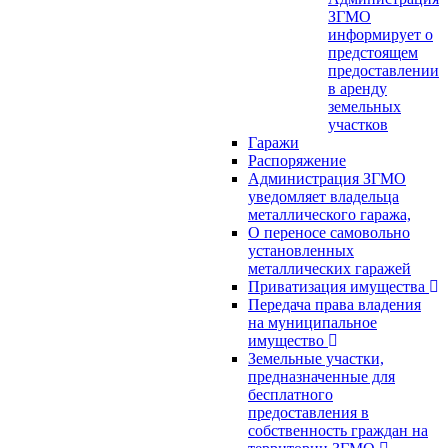
ЗГМО
информирует о
предстоящем
предоставлении
в аренду
земельных
участков
Гаражи
Распоряжение
Администрация ЗГМО
уведомляет владельца
металлического гаража,
О переносе самовольно
установленных
металлических гаражей
Приватизация имущества
Передача права владения
на муниципальное
имущество
Земельные участки,
предназначенные для
бесплатного
предоставления в
собственность граждан на