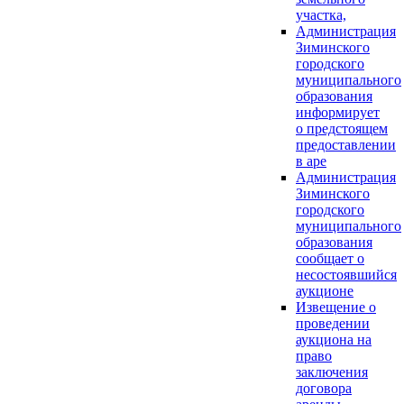
участка,
Администрация
Зиминского
городского
муниципального
образования
информирует
о предстоящем
предоставлении
в аре
Администрация
Зиминского
городского
муниципального
образования
сообщает о
несостоявшийся
аукционе
Извещение о
проведении
аукциона на
право
заключения
договора