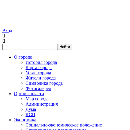
Вход
Найти
О городе
История города
Карта города
Устав города
Жители города
Символика города
Фотогалерея
Органы власти
Мэр города
Администрация
Дума
КСП
Экономика
Социально-экономическое положение