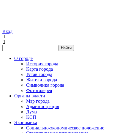
Вход
Найти
О городе
История города
Карта города
Устав города
Жители города
Символика города
Фотогалерея
Органы власти
Мэр города
Администрация
Дума
КСП
Экономика
Социально-экономическое положение