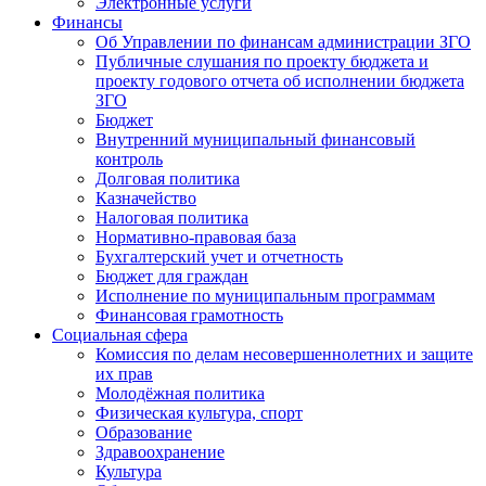
Электронные услуги
Финансы
Об Управлении по финансам администрации ЗГО
Публичные слушания по проекту бюджета и
проекту годового отчета об исполнении бюджета
ЗГО
Бюджет
Внутренний муниципальный финансовый
контроль
Долговая политика
Казначейство
Налоговая политика
Нормативно-правовая база
Бухгалтерский учет и отчетность
Бюджет для граждан
Исполнение по муниципальным программам
Финансовая грамотность
Социальная сфера
Комиссия по делам несовершеннолетних и защите
их прав
Молодёжная политика
Физическая культура, спорт
Образование
Здравоохранение
Культура