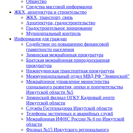
Общество
Средства массовой информации
ЖКХ, архитектура и строительство
ЖКХ, транспорт, связь
Архитектура, градостроительство
Градостроительное зонирование
Муниципальный контроль
Информация для граждан
Содействие по повышению финансовой
грамотности населения
Зиминская межрайонная прокуратура
Братская межрайонная природоохранная
прокуратура
Нижнеудинская транспортная прокуратура
Межмуниципальный отдел МВД РФ "Зиминский"
Межрайонное управление министерства
социального развития, опеки и попечительства
Иркутской области №5
Зиминский филиал ОГКУ Кадровый центр
Иркутской области
Служба Гостехнадзора Иркутской области
Телефоны экстренных и аварийных служб
Межрайонная ИФНС России № 6 по Иркутской
области
Филиал №15 Иркутского регионального