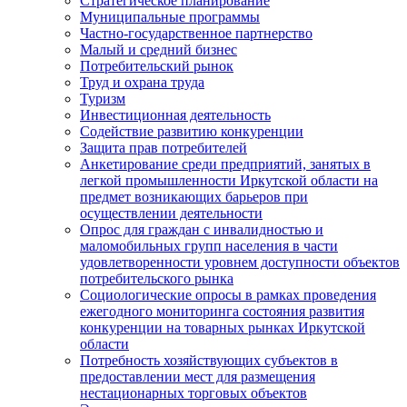
Стратегическое планирование
Муниципальные программы
Частно-государственное партнерство
Малый и средний бизнес
Потребительский рынок
Труд и охрана труда
Туризм
Инвестиционная деятельность
Содействие развитию конкуренции
Защита прав потребителей
Анкетирование среди предприятий, занятых в
легкой промышленности Иркутской области на
предмет возникающих барьеров при
осуществлении деятельности
Опрос для граждан с инвалидностью и
маломобильных групп населения в части
удовлетворенности уровнем доступности объектов
потребительского рынка
Социологические опросы в рамках проведения
ежегодного мониторинга состояния развития
конкуренции на товарных рынках Иркутской
области
Потребность хозяйствующих субъектов в
предоставлении мест для размещения
нестационарных торговых объектов