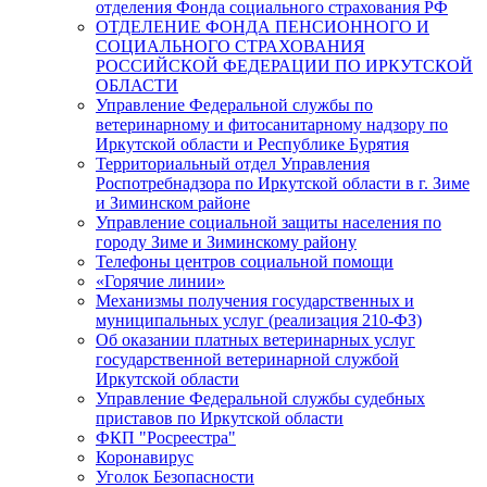
отделения Фонда социального страхования РФ
ОТДЕЛЕНИЕ ФОНДА ПЕНСИОННОГО И
СОЦИАЛЬНОГО СТРАХОВАНИЯ
РОССИЙСКОЙ ФЕДЕРАЦИИ ПО ИРКУТСКОЙ
ОБЛАСТИ
Управление Федеральной службы по
ветеринарному и фитосанитарному надзору по
Иркутской области и Республике Бурятия
Территориальный отдел Управления
Роспотребнадзора по Иркутской области в г. Зиме
и Зиминском районе
Управление социальной защиты населения по
городу Зиме и Зиминскому району
Телефоны центров социальной помощи
«Горячие линии»
Механизмы получения государственных и
муниципальных услуг (реализация 210-ФЗ)
Об оказании платных ветеринарных услуг
государственной ветеринарной службой
Иркутской области
Управление Федеральной службы судебных
приставов по Иркутской области
ФКП "Росреестра"
Коронавирус
Уголок Безопасности