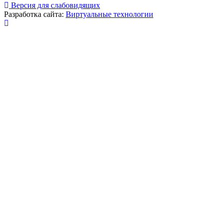
Версия для слабовидящих
Разработка сайта:
Виртуальные технологии
Публикация миниатюры
×
На сайте используются cookies для сбора и хранения
данных, необходимых для корректной работы сайта
и удобства посетителей.
Продолжая использовать наш сайт, Вы соглашаетесь
с
политикой по обработке ПД
.
Соглашаюсь