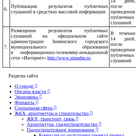
14 дней,
Публикация результатов публичных
после
6.
слушаний в средствах массовой информации
проведения
публичных
слушаний
Размещение результатов публичных
В течение
слушаний на официальном сайте
14 дней,
администрации Зиминского городского
после
7.
муниципального образования
проведения
в информационно-телекомму-никационной
публичных
сети «Интернет»
http://www.zimadm.ru
.
слушаний
Разделы сайта
О городе
Органы власти
Экономика
Финансы
Социальная сфера
ЖКХ, архитектура и строительство
ЖКХ, транспорт, связь
Архитектура, градостроительство
Градостроительное зонирование
Комиссия по подготовке проекта правил