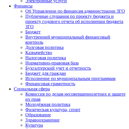
Электронные услуги
Финансы
Об Управлении по финансам администрации ЗГО
Публичные слушания по проекту бюджета и
проекту годового отчета об исполнении бюджета
ЗГО
Бюджет
Внутренний муниципальный финансовый
контроль
Долговая политика
Казначейство
Налоговая политика
Нормативно-правовая база
Бухгалтерский учет и отчетность
Бюджет для граждан
Исполнение по муниципальным программам
Финансовая грамотность
Социальная сфера
Комиссия по делам несовершеннолетних и защите
их прав
Молодёжная политика
Физическая культура, спорт
Образование
Здравоохранение
Культура