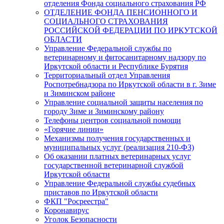
отделения Фонда социального страхования РФ
ОТДЕЛЕНИЕ ФОНДА ПЕНСИОННОГО И
СОЦИАЛЬНОГО СТРАХОВАНИЯ
РОССИЙСКОЙ ФЕДЕРАЦИИ ПО ИРКУТСКОЙ
ОБЛАСТИ
Управление Федеральной службы по
ветеринарному и фитосанитарному надзору по
Иркутской области и Республике Бурятия
Территориальный отдел Управления
Роспотребнадзора по Иркутской области в г. Зиме
и Зиминском районе
Управление социальной защиты населения по
городу Зиме и Зиминскому району
Телефоны центров социальной помощи
«Горячие линии»
Механизмы получения государственных и
муниципальных услуг (реализация 210-ФЗ)
Об оказании платных ветеринарных услуг
государственной ветеринарной службой
Иркутской области
Управление Федеральной службы судебных
приставов по Иркутской области
ФКП "Росреестра"
Коронавирус
Уголок Безопасности