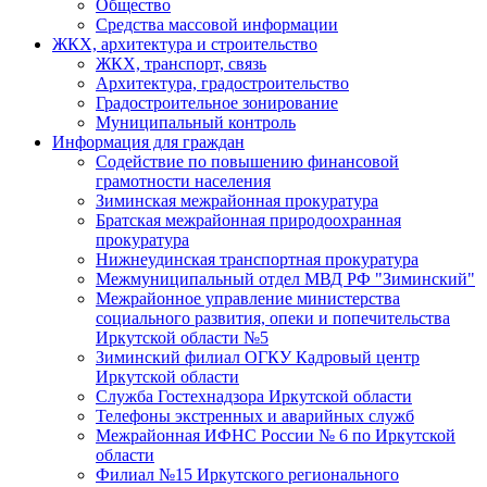
Общество
Средства массовой информации
ЖКХ, архитектура и строительство
ЖКХ, транспорт, связь
Архитектура, градостроительство
Градостроительное зонирование
Муниципальный контроль
Информация для граждан
Содействие по повышению финансовой
грамотности населения
Зиминская межрайонная прокуратура
Братская межрайонная природоохранная
прокуратура
Нижнеудинская транспортная прокуратура
Межмуниципальный отдел МВД РФ "Зиминский"
Межрайонное управление министерства
социального развития, опеки и попечительства
Иркутской области №5
Зиминский филиал ОГКУ Кадровый центр
Иркутской области
Служба Гостехнадзора Иркутской области
Телефоны экстренных и аварийных служб
Межрайонная ИФНС России № 6 по Иркутской
области
Филиал №15 Иркутского регионального