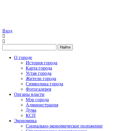
Вход
Найти
О городе
История города
Карта города
Устав города
Жители города
Символика города
Фотогалерея
Органы власти
Мэр города
Администрация
Дума
КСП
Экономика
Социально-экономическое положение