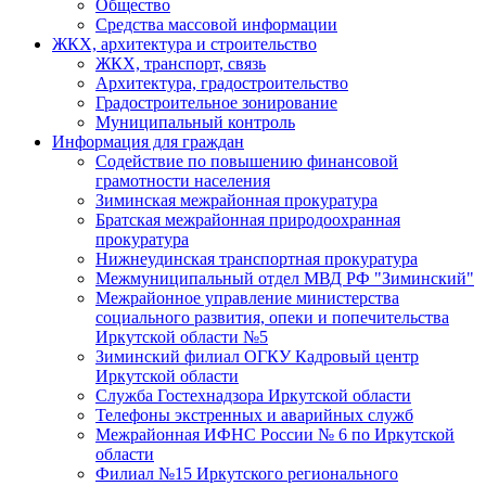
Общество
Средства массовой информации
ЖКХ, архитектура и строительство
ЖКХ, транспорт, связь
Архитектура, градостроительство
Градостроительное зонирование
Муниципальный контроль
Информация для граждан
Содействие по повышению финансовой
грамотности населения
Зиминская межрайонная прокуратура
Братская межрайонная природоохранная
прокуратура
Нижнеудинская транспортная прокуратура
Межмуниципальный отдел МВД РФ "Зиминский"
Межрайонное управление министерства
социального развития, опеки и попечительства
Иркутской области №5
Зиминский филиал ОГКУ Кадровый центр
Иркутской области
Служба Гостехнадзора Иркутской области
Телефоны экстренных и аварийных служб
Межрайонная ИФНС России № 6 по Иркутской
области
Филиал №15 Иркутского регионального