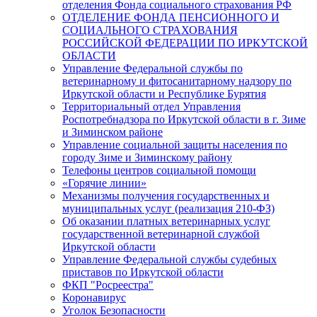
отделения Фонда социального страхования РФ
ОТДЕЛЕНИЕ ФОНДА ПЕНСИОННОГО И
СОЦИАЛЬНОГО СТРАХОВАНИЯ
РОССИЙСКОЙ ФЕДЕРАЦИИ ПО ИРКУТСКОЙ
ОБЛАСТИ
Управление Федеральной службы по
ветеринарному и фитосанитарному надзору по
Иркутской области и Республике Бурятия
Территориальный отдел Управления
Роспотребнадзора по Иркутской области в г. Зиме
и Зиминском районе
Управление социальной защиты населения по
городу Зиме и Зиминскому району
Телефоны центров социальной помощи
«Горячие линии»
Механизмы получения государственных и
муниципальных услуг (реализация 210-ФЗ)
Об оказании платных ветеринарных услуг
государственной ветеринарной службой
Иркутской области
Управление Федеральной службы судебных
приставов по Иркутской области
ФКП "Росреестра"
Коронавирус
Уголок Безопасности