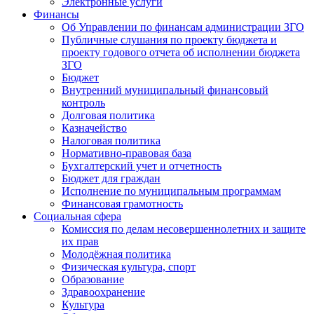
Электронные услуги
Финансы
Об Управлении по финансам администрации ЗГО
Публичные слушания по проекту бюджета и
проекту годового отчета об исполнении бюджета
ЗГО
Бюджет
Внутренний муниципальный финансовый
контроль
Долговая политика
Казначейство
Налоговая политика
Нормативно-правовая база
Бухгалтерский учет и отчетность
Бюджет для граждан
Исполнение по муниципальным программам
Финансовая грамотность
Социальная сфера
Комиссия по делам несовершеннолетних и защите
их прав
Молодёжная политика
Физическая культура, спорт
Образование
Здравоохранение
Культура