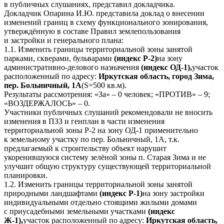
в публичных слушаниях, представил докладчика.
Докладчик Опарина И.Ю. представила доклад о внесении
изменений границ в схему функционального зонирования,
утверждённую в составе Правил землепользования
и застройки и генерального плана:
1.1. Изменить границы территориальной зоны занятой
парками, скверами, бульварами
(индекс Р-2)
на зону
административно-делового назначения
(индекс ОД-1),
участок
расположенный по адресу:
Иркутская область, город Зима,
пер. Больничный, 1А
(S=500 кв.м).
Результаты рассмотрения: «За» – 0 человек; «ПРОТИВ» – 9;
«ВОЗДЕРЖАЛОСЬ» – 0.
Участники публичных слушаний рекомендовали не вносить
изменения в ПЗЗ и генплан в части изменения
территориальной зоны Р-2 на зону ОД-1 применительно
к земельному участку по пер. Больничный, 1А, т.к.
предлагаемый к строительству объект нарушит
укоренившуюся систему зелёной зоны п. Старая Зима и не
улучшит общую структуру существующей территориальной
планировки.
1.2. Изменить границы территориальной зоны занятой
природными ландшафтами
(индекс Р-1)
на зону застройки
индивидуальными отдельно стоящими жилыми домами
с приусадебными земельными участками
(индекс
Ж-1),
участок расположенный по адресу:
Иркутская область,