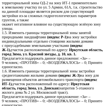
территориальной зоны ОД-2 на зону ИТ-1 применительно
к земельному участку по ул. 5 Армии, 61А, т.к. строительство
на данной площадке является риском для существующей
застройки из-за сложных гидрогеологических параметров
грунтов, а также
окажет негативное влияние на существующую зелёную зону
улицы.
1.5. Изменить границы территориальной зоны занятой
природными ландшафтами
(индекс Р-1)
на зону застройки
индивидуальными отдельно стоящими жилыми домами
с приусадебными земельными участками
(индекс
Ж-1),
участок расположенный по адресу:
Иркутская область,
город Зима, ул. Красной звезды, д. 10, кв. 1.
Предлагается поддержать данное предложение: «За» –
9 человек; «ПРОТИВ» – 0; «ВОЗДЕРЖАЛОСЬ» – 0; Принято
единогласно.
1.6. Изменить границы территориальной зоны застройки
среднеэтажными жилыми домами
(индекс Ж-3)
на зону для
размещения объектов автомобильного транспорта
(индекс
ИТ-1),
участок расположенный по адресу:
Иркутская
область, город Зима, ул. Донская
(напротив 5-этажного
жилого дома № 2 ул. Московский тракт).
Предлагается поддержать данное предложение: «За» –
9 человек; «ПРОТИВ» – 0; «ВОЗДЕРЖАЛОСЬ» – 0; Принято
единогласно.