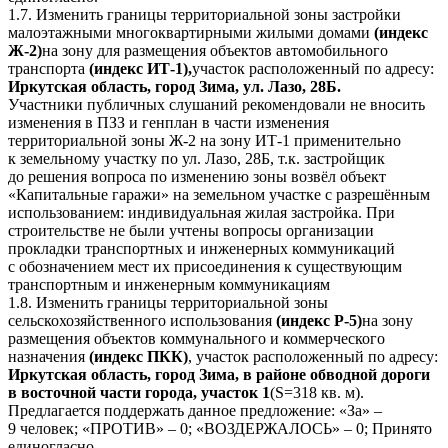
1.7. Изменить границы территориальной зоны застройки
малоэтажными многоквартирными жилыми домами
(индекс
Ж-2)
на зону для размещения объектов автомобильного
транспорта
(индекс ИТ-1),
участок расположенный по адресу:
Иркутская область, город Зима, ул. Лазо, 28Б.
Участники публичных слушаний рекомендовали не вносить
изменения в ПЗЗ и генплан в части изменения
территориальной зоны Ж-2 на зону ИТ-1 применительно
к земельному участку по ул. Лазо, 28Б, т.к. застройщик
до решения вопроса по изменению зоны возвёл объект
«Капитальные гаражи» на земельном участке с разрешённым
использованием: индивидуальная жилая застройка. При
строительстве не были учтены вопросы организации
прокладки транспортных и инженерных коммуникаций
с обозначением мест их присоединения к существующим
транспортным и инженерным коммуникациям
1.8. Изменить границы территориальной зоны
сельскохозяйственного использования
(индекс Р-5)
на зону
размещения объектов коммунального и коммерческого
назначения
(индекс ПКК)
, участок расположенный по адресу:
Иркутская область, город Зима, в районе обводной дороги
в восточной части города, участок 1
(S=318 кв. м).
Предлагается поддержать данное предложение: «За» –
9 человек; «ПРОТИВ» – 0; «ВОЗДЕРЖАЛОСЬ» – 0; Принято
единогласно.