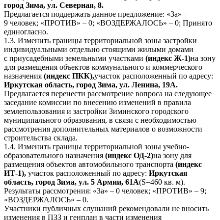
город Зима, ул. Северная, 8.
Предлагается поддержать данное предложение: «За» –
9 человек; «ПРОТИВ» – 0; «ВОЗДЕРЖАЛОСЬ» – 0; Принято
единогласно.
1.3. Изменить границы территориальной зоны застройки
индивидуальными отдельно стоящими жилыми домами
с приусадебными земельными участками
(индекс Ж-1)
на зону
для размещения объектов коммунального и коммерческого
назначения
(индекс ПКК),
участок расположенный по адресу:
Иркутская область, город Зима, ул. Ленина, 19А.
Предлагается перенести рассмотрение вопроса на следующее
заседание комиссии по внесению изменений в правила
землепользования и застройки Зиминского городского
муниципального образования, в связи с необходимостью
рассмотрения дополнительных материалов о возможности
строительства склада.
1.4. Изменить границы территориальной зоны учебно-
образовательного назначения
(индекс ОД-2)
на зону для
размещения объектов автомобильного транспорта
(индекс
ИТ-1),
участок расположенный по адресу:
Иркутская
область, город Зима, ул. 5 Армии, 61А
(S=460 кв. м).
Результаты рассмотрения: «За» – 0 человек; «ПРОТИВ» – 9;
«ВОЗДЕРЖАЛОСЬ» – 0.
Участники публичных слушаний рекомендовали не вносить
изменения в ПЗЗ и генплан в части изменения