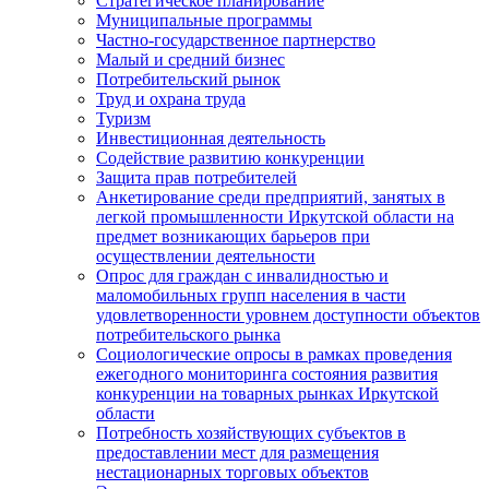
Стратегическое планирование
Муниципальные программы
Частно-государственное партнерство
Малый и средний бизнес
Потребительский рынок
Труд и охрана труда
Туризм
Инвестиционная деятельность
Содействие развитию конкуренции
Защита прав потребителей
Анкетирование среди предприятий, занятых в
легкой промышленности Иркутской области на
предмет возникающих барьеров при
осуществлении деятельности
Опрос для граждан с инвалидностью и
маломобильных групп населения в части
удовлетворенности уровнем доступности объектов
потребительского рынка
Социологические опросы в рамках проведения
ежегодного мониторинга состояния развития
конкуренции на товарных рынках Иркутской
области
Потребность хозяйствующих субъектов в
предоставлении мест для размещения
нестационарных торговых объектов