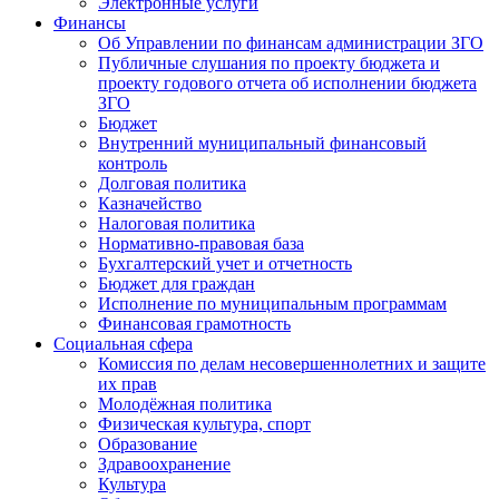
Электронные услуги
Финансы
Об Управлении по финансам администрации ЗГО
Публичные слушания по проекту бюджета и
проекту годового отчета об исполнении бюджета
ЗГО
Бюджет
Внутренний муниципальный финансовый
контроль
Долговая политика
Казначейство
Налоговая политика
Нормативно-правовая база
Бухгалтерский учет и отчетность
Бюджет для граждан
Исполнение по муниципальным программам
Финансовая грамотность
Социальная сфера
Комиссия по делам несовершеннолетних и защите
их прав
Молодёжная политика
Физическая культура, спорт
Образование
Здравоохранение
Культура