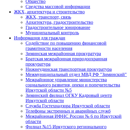
Общество
Средства массовой информации
ЖКХ, архитектура и строительство
ЖКХ, транспорт, связь
Архитектура, градостроительство
Градостроительное зонирование
Муниципальный контроль
Информация для граждан
Содействие по повышению финансовой
грамотности населения
Зиминская межрайонная прокуратура
Братская межрайонная природоохранная
прокуратура
Нижнеудинская транспортная прокуратура
Межмуниципальный отдел МВД РФ "Зиминский"
Межрайонное управление министерства
социального развития, опеки и попечительства
Иркутской области №5
Зиминский филиал ОГКУ Кадровый центр
Иркутской области
Служба Гостехнадзора Иркутской области
Телефоны экстренных и аварийных служб
Межрайонная ИФНС России № 6 по Иркутской
области
Филиал №15 Иркутского регионального