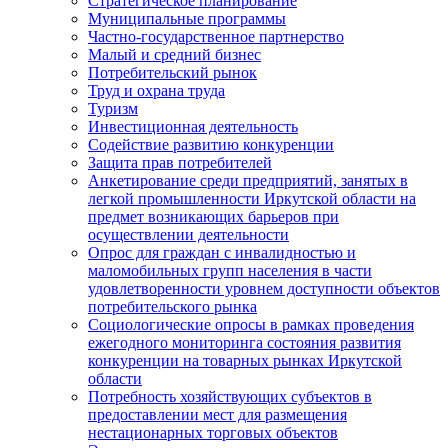
Стратегическое планирование
Муниципальные программы
Частно-государственное партнерство
Малый и средний бизнес
Потребительский рынок
Труд и охрана труда
Туризм
Инвестиционная деятельность
Содействие развитию конкуренции
Защита прав потребителей
Анкетирование среди предприятий, занятых в
легкой промышленности Иркутской области на
предмет возникающих барьеров при
осуществлении деятельности
Опрос для граждан с инвалидностью и
маломобильных групп населения в части
удовлетворенности уровнем доступности объектов
потребительского рынка
Социологические опросы в рамках проведения
ежегодного мониторинга состояния развития
конкуренции на товарных рынках Иркутской
области
Потребность хозяйствующих субъектов в
предоставлении мест для размещения
нестационарных торговых объектов