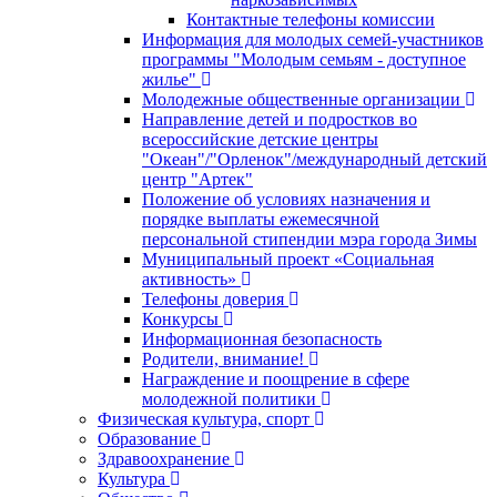
Контактные телефоны комиссии
Информация для молодых семей-участников
программы "Молодым семьям - доступное
жилье"
Молодежные общественные организации
Направление детей и подростков во
всероссийские детские центры
"Океан"/"Орленок"/международный детский
центр "Артек"
Положение об условиях назначения и
порядке выплаты ежемесячной
персональной стипендии мэра города Зимы
Муниципальный проект «Социальная
активность»
Телефоны доверия
Конкурсы
Информационная безопасность
Родители, внимание!
Награждение и поощрение в сфере
молодежной политики
Физическая культура, спорт
Образование
Здравоохранение
Культура