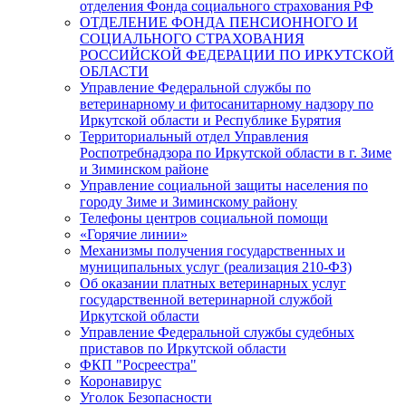
отделения Фонда социального страхования РФ
ОТДЕЛЕНИЕ ФОНДА ПЕНСИОННОГО И
СОЦИАЛЬНОГО СТРАХОВАНИЯ
РОССИЙСКОЙ ФЕДЕРАЦИИ ПО ИРКУТСКОЙ
ОБЛАСТИ
Управление Федеральной службы по
ветеринарному и фитосанитарному надзору по
Иркутской области и Республике Бурятия
Территориальный отдел Управления
Роспотребнадзора по Иркутской области в г. Зиме
и Зиминском районе
Управление социальной защиты населения по
городу Зиме и Зиминскому району
Телефоны центров социальной помощи
«Горячие линии»
Механизмы получения государственных и
муниципальных услуг (реализация 210-ФЗ)
Об оказании платных ветеринарных услуг
государственной ветеринарной службой
Иркутской области
Управление Федеральной службы судебных
приставов по Иркутской области
ФКП "Росреестра"
Коронавирус
Уголок Безопасности