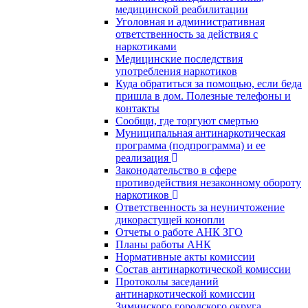
медицинской реабилитации
Уголовная и административная
ответственность за действия с
наркотиками
Медицинские последствия
употребления наркотиков
Куда обратиться за помощью, если беда
пришла в дом. Полезные телефоны и
контакты
Сообщи, где торгуют смертью
Муниципальная антинаркотическая
программа (подпрограмма) и ее
реализация
Законодательство в сфере
противодействия незаконному обороту
наркотиков
Ответственность за неуничтожение
дикорастущей конопли
Отчеты о работе АНК ЗГО
Планы работы АНК
Нормативные акты комиссии
Состав антинаркотической комиссии
Протоколы заседаний
антинаркотической комиссии
Зиминского городского округа