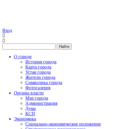
Вход
Найти
О городе
История города
Карта города
Устав города
Жители города
Символика города
Фотогалерея
Органы власти
Мэр города
Администрация
Дума
КСП
Экономика
Социально-экономическое положение