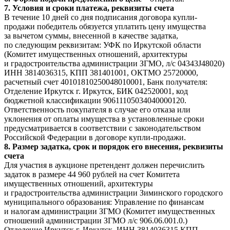
7. Условия и сроки платежа, реквизиты счета
В течение 10 дней со дня подписания договора купли-
продажи победитель обязуется уплатить цену имущества
за вычетом суммы, внесенной в качестве задатка,
по следующим реквизитам: УФК по Иркутской области
(Комитет имущественных отношений, архитектуры
и градостроительства администрации ЗГМО, л/с 04343J48020)
ИНН 3814036315, КПП 381401001, ОКТМО 25720000,
расчетный счет 40101810250048010001, Банк получателя:
Отделение Иркутск г. Иркутск, БИК 042520001, код
бюджетной классификации 90611105034040000120.
Ответственность покупателя в случае его отказа или
уклонения от оплаты имущества в установленные сроки
предусматривается в соответствии с законодательством
Российской Федерации в договоре купли-продажи.
8. Размер задатка, срок и порядок его внесения, реквизиты
счета
Для участия в аукционе претендент должен перечислить
задаток в размере 44 960 рублей на счет Комитета
имущественных отношений, архитектуры
и градостроительства администрации Зиминского городского
муниципального образования: Управление по финансам
и налогам администрации ЗГМО (Комитет имущественных
отношений администрации ЗГМО л/с 906.06.001.0.)
Отделение Иркутск г. Иркутск, ИНН 3814036315 КПП