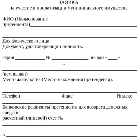
ЗАЯВКА
на участие в приватизации муниципального имущества
ФИО (Наименование
претендента)___________________________________________
_______________________________________________________
_______________________________________________________
Для физического лица:
Документ, удостоверяющий личность:
__________________________________________________
серия ____________ № _______________, выдан «____»
________________________ г.
_______________________________________________________
(кем выдан)
Место жительства (Место нахождения претендента):
_____________________________________
_______________________________________________________
Телефон ________________ Факс _________________ Индекс
_____________________________
Банковские реквизиты претендента для возврата денежных
средств:
расчетный (лицевой) счет №
_______________________________________________________
_________________________
в _____________________________________________________