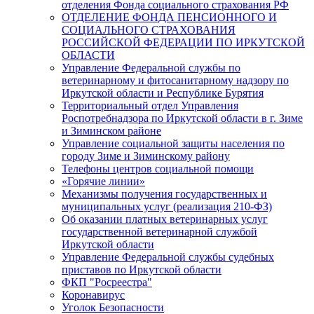
отделения Фонда социального страхования РФ
ОТДЕЛЕНИЕ ФОНДА ПЕНСИОННОГО И
СОЦИАЛЬНОГО СТРАХОВАНИЯ
РОССИЙСКОЙ ФЕДЕРАЦИИ ПО ИРКУТСКОЙ
ОБЛАСТИ
Управление Федеральной службы по
ветеринарному и фитосанитарному надзору по
Иркутской области и Республике Бурятия
Территориальный отдел Управления
Роспотребнадзора по Иркутской области в г. Зиме
и Зиминском районе
Управление социальной защиты населения по
городу Зиме и Зиминскому району
Телефоны центров социальной помощи
«Горячие линии»
Механизмы получения государственных и
муниципальных услуг (реализация 210-ФЗ)
Об оказании платных ветеринарных услуг
государственной ветеринарной службой
Иркутской области
Управление Федеральной службы судебных
приставов по Иркутской области
ФКП "Росреестра"
Коронавирус
Уголок Безопасности