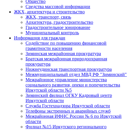
Общество
Средства массовой информации
ЖКХ, архитектура и строительство
ЖКХ, транспорт, связь
Архитектура, градостроительство
Градостроительное зонирование
Муниципальный контроль
Информация для граждан
Содействие по повышению финансовой
грамотности населения
Зиминская межрайонная прокуратура
Братская межрайонная природоохранная
прокуратура
Нижнеудинская транспортная прокуратура
Межмуниципальный отдел МВД РФ "Зиминский"
Межрайонное управление министерства
социального развития, опеки и попечительства
Иркутской области №5
Зиминский филиал ОГКУ Кадровый центр
Иркутской области
Служба Гостехнадзора Иркутской области
Телефоны экстренных и аварийных служб
Межрайонная ИФНС России № 6 по Иркутской
области
Филиал №15 Иркутского регионального