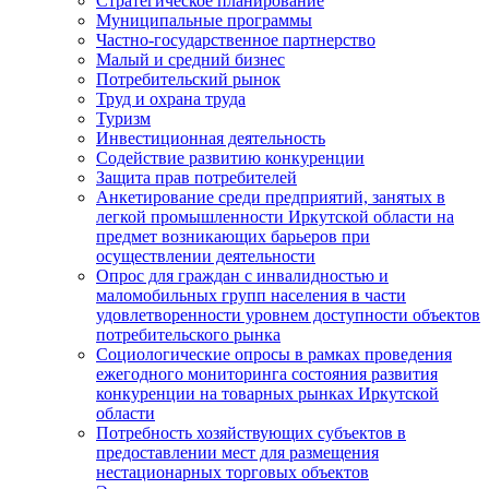
Стратегическое планирование
Муниципальные программы
Частно-государственное партнерство
Малый и средний бизнес
Потребительский рынок
Труд и охрана труда
Туризм
Инвестиционная деятельность
Содействие развитию конкуренции
Защита прав потребителей
Анкетирование среди предприятий, занятых в
легкой промышленности Иркутской области на
предмет возникающих барьеров при
осуществлении деятельности
Опрос для граждан с инвалидностью и
маломобильных групп населения в части
удовлетворенности уровнем доступности объектов
потребительского рынка
Социологические опросы в рамках проведения
ежегодного мониторинга состояния развития
конкуренции на товарных рынках Иркутской
области
Потребность хозяйствующих субъектов в
предоставлении мест для размещения
нестационарных торговых объектов