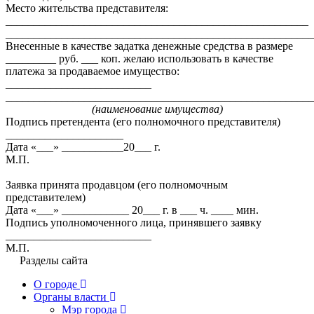
Место жительства представителя:
______________________________________________________
_______________________________________________________
Внесенные в качестве задатка денежные средства в размере
_________ руб. ___ коп. желаю использовать в качестве
платежа за продаваемое имущество:
__________________________
_______________________________________________________
(наименование имущества)
Подпись претендента (его полномочного представителя)
_____________________
Дата «___» ___________20___ г.
М.П.
Заявка принята продавцом (его полномочным
представителем)
Дата «___» ____________ 20___ г. в ___ ч. ____ мин.
Подпись уполномоченного лица, принявшего заявку
__________________________
М.П.
Разделы сайта
О городе
Органы власти
Мэр города