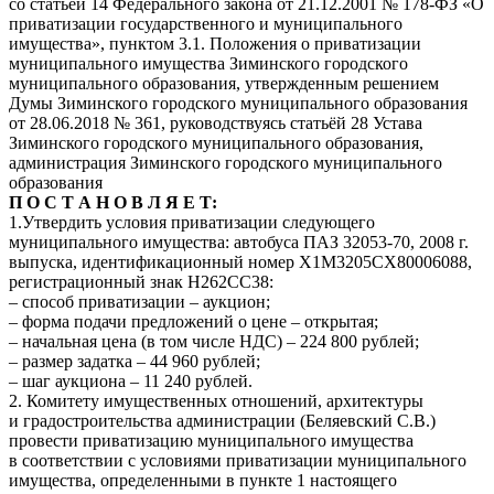
со статьёй 14 Федерального закона от 21.12.2001 № 178-ФЗ «О
приватизации государственного и муниципального
имущества», пунктом 3.1. Положения о приватизации
муниципального имущества Зиминского городского
муниципального образования, утвержденным решением
Думы Зиминского городского муниципального образования
от 28.06.2018 № 361, руководствуясь статьёй 28 Устава
Зиминского городского муниципального образования,
администрация Зиминского городского муниципального
образования
П О С Т А Н О В Л Я Е Т:
1.Утвердить условия приватизации следующего
муниципального имущества: автобуса ПАЗ 32053-70, 2008 г.
выпуска, идентификационный номер X1M3205CX80006088,
регистрационный знак Н262СС38:
– способ приватизации – аукцион;
– форма подачи предложений о цене – открытая;
– начальная цена (в том числе НДС) – 224 800 рублей;
– размер задатка – 44 960 рублей;
– шаг аукциона – 11 240 рублей.
2. Комитету имущественных отношений, архитектуры
и градостроительства администрации (Беляевский С.В.)
провести приватизацию муниципального имущества
в соответствии с условиями приватизации муниципального
имущества, определенными в пункте 1 настоящего