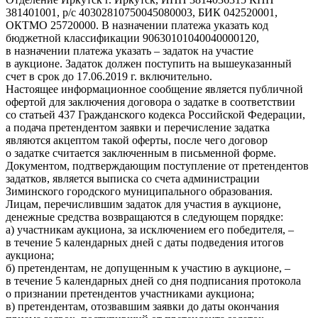
381401001, р/с 40302810750045080003, БИК 042520001,
ОКТМО 25720000. В назначении платежа указать код
бюджетной классификации 90630101040040000120,
в назначении платежа указать – задаток на участие
в аукционе. Задаток должен поступить на вышеуказанный
счет в срок до 17.06.2019 г. включительно.
Настоящее информационное сообщение является публичной
офертой для заключения договора о задатке в соответствии
со статьей 437 Гражданского кодекса Российской Федерации,
а подача претендентом заявки и перечисление задатка
являются акцептом такой оферты, после чего договор
о задатке считается заключенным в письменной форме.
Документом, подтверждающим поступление от претендентов
задатков, является выписка со счета администрации
Зиминского городского муниципального образования.
Лицам, перечислившим задаток для участия в аукционе,
денежные средства возвращаются в следующем порядке:
а) участникам аукциона, за исключением его победителя, –
в течение 5 календарных дней с даты подведения итогов
аукциона;
б) претендентам, не допущенным к участию в аукционе, –
в течение 5 календарных дней со дня подписания протокола
о признании претендентов участниками аукциона;
в) претендентам, отозвавшим заявки до даты окончания