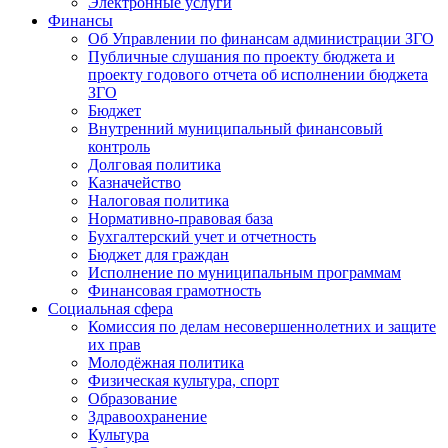
Электронные услуги
Финансы
Об Управлении по финансам администрации ЗГО
Публичные слушания по проекту бюджета и
проекту годового отчета об исполнении бюджета
ЗГО
Бюджет
Внутренний муниципальный финансовый
контроль
Долговая политика
Казначейство
Налоговая политика
Нормативно-правовая база
Бухгалтерский учет и отчетность
Бюджет для граждан
Исполнение по муниципальным программам
Финансовая грамотность
Социальная сфера
Комиссия по делам несовершеннолетних и защите
их прав
Молодёжная политика
Физическая культура, спорт
Образование
Здравоохранение
Культура