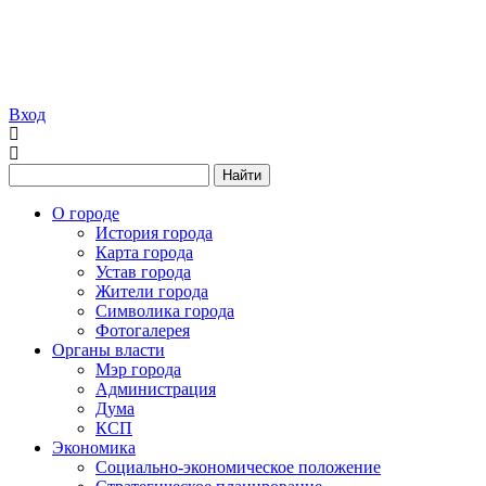
Вход
Найти
О городе
История города
Карта города
Устав города
Жители города
Символика города
Фотогалерея
Органы власти
Мэр города
Администрация
Дума
КСП
Экономика
Социально-экономическое положение