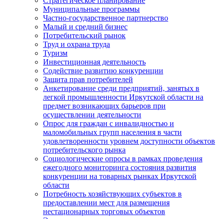
Стратегическое планирование
Муниципальные программы
Частно-государственное партнерство
Малый и средний бизнес
Потребительский рынок
Труд и охрана труда
Туризм
Инвестиционная деятельность
Содействие развитию конкуренции
Защита прав потребителей
Анкетирование среди предприятий, занятых в
легкой промышленности Иркутской области на
предмет возникающих барьеров при
осуществлении деятельности
Опрос для граждан с инвалидностью и
маломобильных групп населения в части
удовлетворенности уровнем доступности объектов
потребительского рынка
Социологические опросы в рамках проведения
ежегодного мониторинга состояния развития
конкуренции на товарных рынках Иркутской
области
Потребность хозяйствующих субъектов в
предоставлении мест для размещения
нестационарных торговых объектов