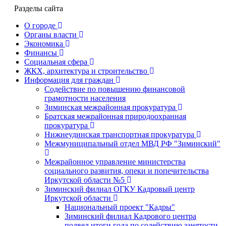
Разделы сайта
О городе
Органы власти
Экономика
Финансы
Социальная сфера
ЖКХ, архитектура и строительство
Информация для граждан
Содействие по повышению финансовой
грамотности населения
Зиминская межрайонная прокуратура
Братская межрайонная природоохранная
прокуратура
Нижнеудинская транспортная прокуратура
Межмуниципальный отдел МВД РФ "Зиминский"
Межрайонное управление министерства
социального развития, опеки и попечительства
Иркутской области №5
Зиминский филиал ОГКУ Кадровый центр
Иркутской области
Национальный проект "Кадры"
Зиминский филиал Кадрового центра
подвел итоги года по содействию занятости