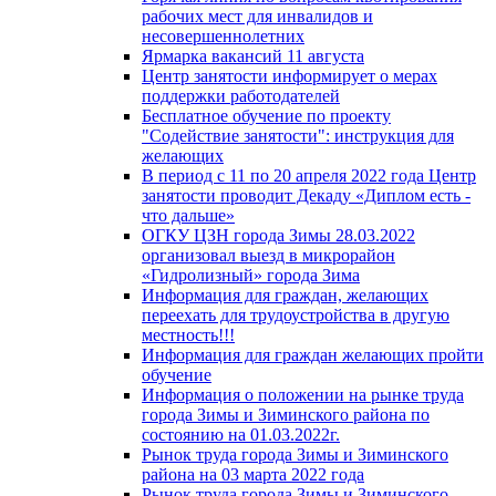
рабочих мест для инвалидов и
несовершеннолетних
Ярмарка вакансий 11 августа
Центр занятости информирует о мерах
поддержки работодателей
Бесплатное обучение по проекту
"Содействие занятости": инструкция для
желающих
В период с 11 по 20 апреля 2022 года Центр
занятости проводит Декаду «Диплом есть -
что дальше»
ОГКУ ЦЗН города Зимы 28.03.2022
организовал выезд в микрорайон
«Гидролизный» города Зима
Информация для граждан, желающих
переехать для трудоустройства в другую
местность!!!
Информация для граждан желающих пройти
обучение
Информация о положении на рынке труда
города Зимы и Зиминского района по
состоянию на 01.03.2022г.
Рынок труда города Зимы и Зиминского
района на 03 марта 2022 года
Рынок труда города Зимы и Зиминского