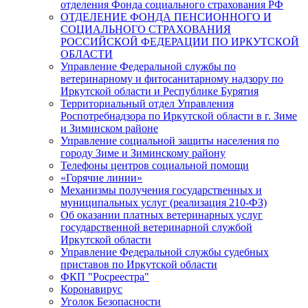
отделения Фонда социального страхования РФ
ОТДЕЛЕНИЕ ФОНДА ПЕНСИОННОГО И
СОЦИАЛЬНОГО СТРАХОВАНИЯ
РОССИЙСКОЙ ФЕДЕРАЦИИ ПО ИРКУТСКОЙ
ОБЛАСТИ
Управление Федеральной службы по
ветеринарному и фитосанитарному надзору по
Иркутской области и Республике Бурятия
Территориальный отдел Управления
Роспотребнадзора по Иркутской области в г. Зиме
и Зиминском районе
Управление социальной защиты населения по
городу Зиме и Зиминскому району
Телефоны центров социальной помощи
«Горячие линии»
Механизмы получения государственных и
муниципальных услуг (реализация 210-ФЗ)
Об оказании платных ветеринарных услуг
государственной ветеринарной службой
Иркутской области
Управление Федеральной службы судебных
приставов по Иркутской области
ФКП "Росреестра"
Коронавирус
Уголок Безопасности