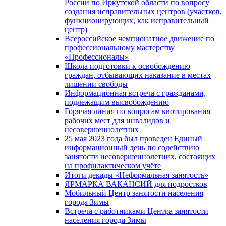
России по Иркутской области по вопросу
создания исправительных центров (участков,
функционирующих, как исправительный
центр)
Всероссийское чемпионатное движение по
профессиональному мастерству
«Профессионалы»
Школа подготовки к освобождению
граждан, отбывающих наказание в местах
лишении свободы
Информационная встреча с гражданами,
подлежащим высвобождению
Горячая линия по вопросам квотирования
рабочих мест для инвалидов и
несовершеннолетних
25 мая 2023 года был проведен Единый
информационный день по содействию
занятости несовершеннолетних, состоящих
на профилактическом учёте
Итоги декады «Неформальная занятость»
ЯРМАРКА ВАКАНСИЙ для подростков
Мобильный Центр занятости населения
города Зимы
Встреча с работниками Центра занятости
населения города Зимы