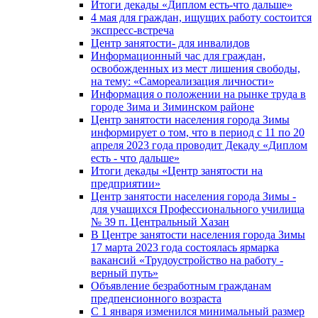
Итоги декады «Диплом есть-что дальше»
4 мая для граждан, ищущих работу состоится
экспресс-встреча
Центр занятости- для инвалидов
Информационный час для граждан,
освобожденных из мест лишения свободы,
на тему: «Самореализация личности»
Информация о положении на рынке труда в
городе Зима и Зиминском районе
Центр занятости населения города Зимы
информирует о том, что в период с 11 по 20
апреля 2023 года проводит Декаду «Диплом
есть - что дальше»
Итоги декады «Центр занятости на
предприятии»
Центр занятости населения города Зимы -
для учащихся Профессионального училища
№ 39 п. Центральный Хазан
В Центре занятости населения города Зимы
17 марта 2023 года состоялась ярмарка
вакансий «Трудоустройство на работу -
верный путь»
Объявление безработным гражданам
предпенсионного возраста
С 1 января изменился минимальный размер