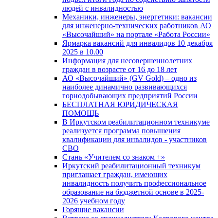
людей с инвалидностью
Механики, инженеры, энергетики: вакансии
для инженерно-технических работников АО
«Высочайший» на портале «Работа России»
Ярмарка вакансий для инвалидов 10 декабря
2025 в 10.00
Информация для несовершеннолетних
граждан в возрасте от 16 до 18 лет
АО «Высочайший» (GV Gold) – одно из
наиболее динамично развивающихся
горнодобывающих предприятий России
БЕСПЛАТНАЯ ЮРИДИЧЕСКАЯ
ПОМОЩЬ
В Иркутском реабилитационном техникуме
реализуется программа повышения
квалификации для инвалидов - участников
СВО
Стань «Учителем со знаком +»
Иркутский реабилитационный техникум
приглашает граждан, имеющих
инвалидность получить профессиональное
образование на бюджетной основе в 2025-
2026 учебном году
Горящие вакансии