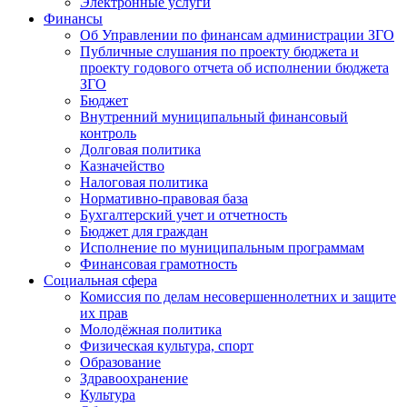
Электронные услуги
Финансы
Об Управлении по финансам администрации ЗГО
Публичные слушания по проекту бюджета и
проекту годового отчета об исполнении бюджета
ЗГО
Бюджет
Внутренний муниципальный финансовый
контроль
Долговая политика
Казначейство
Налоговая политика
Нормативно-правовая база
Бухгалтерский учет и отчетность
Бюджет для граждан
Исполнение по муниципальным программам
Финансовая грамотность
Социальная сфера
Комиссия по делам несовершеннолетних и защите
их прав
Молодёжная политика
Физическая культура, спорт
Образование
Здравоохранение
Культура