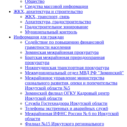
Общество
Средства массовой информации
ЖКХ, архитектура и строительство
ЖКХ, транспорт, связь
Архитектура, градостроительство
Градостроительное зонирование
Муниципальный контроль
Информация для граждан
Содействие по повышению финансовой
грамотности населения
Зиминская межрайонная прокуратура
Братская межрайонная природоохранная
прокуратура
Нижнеудинская транспортная прокуратура
Межмуниципальный отдел МВД РФ "Зиминский"
Межрайонное управление министерства
социального развития, опеки и попечительства
Иркутской области №5
Зиминский филиал ОГКУ Кадровый центр
Иркутской области
Служба Гостехнадзора Иркутской области
Телефоны экстренных и аварийных служб
Межрайонная ИФНС России № 6 по Иркутской
области
Филиал №15 Иркутского регионального