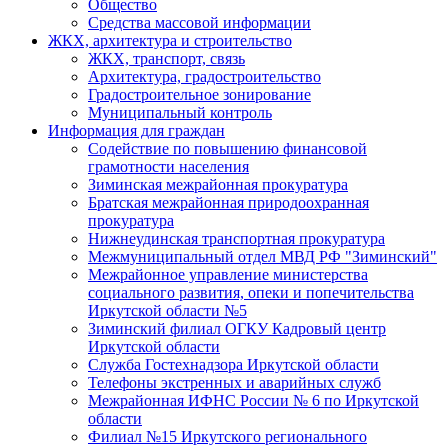
Общество
Средства массовой информации
ЖКХ, архитектура и строительство
ЖКХ, транспорт, связь
Архитектура, градостроительство
Градостроительное зонирование
Муниципальный контроль
Информация для граждан
Содействие по повышению финансовой
грамотности населения
Зиминская межрайонная прокуратура
Братская межрайонная природоохранная
прокуратура
Нижнеудинская транспортная прокуратура
Межмуниципальный отдел МВД РФ "Зиминский"
Межрайонное управление министерства
социального развития, опеки и попечительства
Иркутской области №5
Зиминский филиал ОГКУ Кадровый центр
Иркутской области
Служба Гостехнадзора Иркутской области
Телефоны экстренных и аварийных служб
Межрайонная ИФНС России № 6 по Иркутской
области
Филиал №15 Иркутского регионального