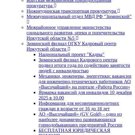
Братская межрайонная природоохранная
прокуратура
Нижнеудинская транспортная прокуратура
Межмуниципальный отдел МВД РФ "Зиминский"
Межрайонное управление министерства
социального развития, опеки и попечительства
Иркутской области №5
Зиминский филиал ОГКУ Кадровый центр
Иркутской области
Национальный проект "Кадры"
Зиминский филиал Кадрового центра
подвел итоги года по содействию занятости
людей с инвалидностью
Механики, инженеры, энергетики: вакансии
для инженерно-технических работников АО
«Высочайший» на портале «Работа России»
Ярмарка вакансий для инвалидов 10 декабря
2025 в 10.00
Информация для несовершеннолетних
граждан в возрасте от 16 до 18 лет
АО «Высочайший» (GV Gold) – одно из
наиболее динамично развивающихся
горнодобывающих предприятий России
БЕСПЛАТНАЯ ЮРИДИЧЕСКАЯ