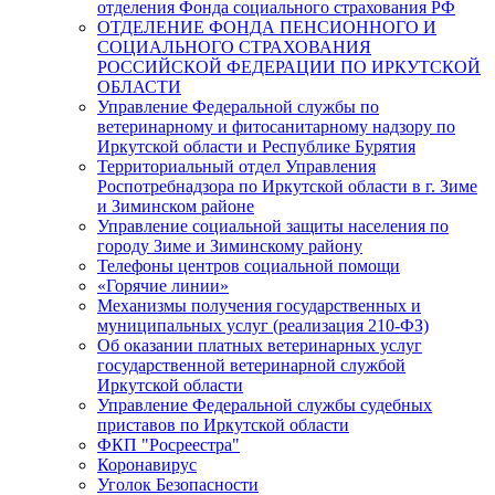
отделения Фонда социального страхования РФ
ОТДЕЛЕНИЕ ФОНДА ПЕНСИОННОГО И
СОЦИАЛЬНОГО СТРАХОВАНИЯ
РОССИЙСКОЙ ФЕДЕРАЦИИ ПО ИРКУТСКОЙ
ОБЛАСТИ
Управление Федеральной службы по
ветеринарному и фитосанитарному надзору по
Иркутской области и Республике Бурятия
Территориальный отдел Управления
Роспотребнадзора по Иркутской области в г. Зиме
и Зиминском районе
Управление социальной защиты населения по
городу Зиме и Зиминскому району
Телефоны центров социальной помощи
«Горячие линии»
Механизмы получения государственных и
муниципальных услуг (реализация 210-ФЗ)
Об оказании платных ветеринарных услуг
государственной ветеринарной службой
Иркутской области
Управление Федеральной службы судебных
приставов по Иркутской области
ФКП "Росреестра"
Коронавирус
Уголок Безопасности