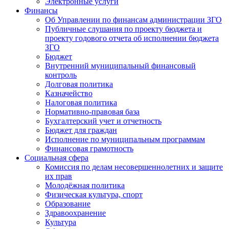
Электронные услуги
Финансы
Об Управлении по финансам администрации ЗГО
Публичные слушания по проекту бюджета и
проекту годового отчета об исполнении бюджета
ЗГО
Бюджет
Внутренний муниципальный финансовый
контроль
Долговая политика
Казначейство
Налоговая политика
Нормативно-правовая база
Бухгалтерский учет и отчетность
Бюджет для граждан
Исполнение по муниципальным программам
Финансовая грамотность
Социальная сфера
Комиссия по делам несовершеннолетних и защите
их прав
Молодёжная политика
Физическая культура, спорт
Образование
Здравоохранение
Культура