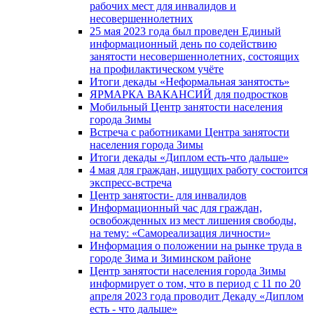
рабочих мест для инвалидов и
несовершеннолетних
25 мая 2023 года был проведен Единый
информационный день по содействию
занятости несовершеннолетних, состоящих
на профилактическом учёте
Итоги декады «Неформальная занятость»
ЯРМАРКА ВАКАНСИЙ для подростков
Мобильный Центр занятости населения
города Зимы
Встреча с работниками Центра занятости
населения города Зимы
Итоги декады «Диплом есть-что дальше»
4 мая для граждан, ищущих работу состоится
экспресс-встреча
Центр занятости- для инвалидов
Информационный час для граждан,
освобожденных из мест лишения свободы,
на тему: «Самореализация личности»
Информация о положении на рынке труда в
городе Зима и Зиминском районе
Центр занятости населения города Зимы
информирует о том, что в период с 11 по 20
апреля 2023 года проводит Декаду «Диплом
есть - что дальше»