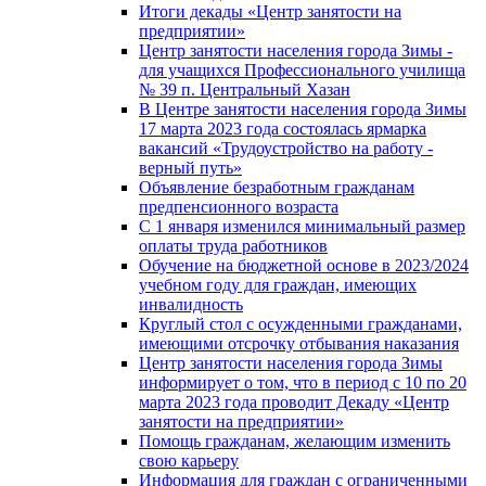
Итоги декады «Центр занятости на
предприятии»
Центр занятости населения города Зимы -
для учащихся Профессионального училища
№ 39 п. Центральный Хазан
В Центре занятости населения города Зимы
17 марта 2023 года состоялась ярмарка
вакансий «Трудоустройство на работу -
верный путь»
Объявление безработным гражданам
предпенсионного возраста
С 1 января изменился минимальный размер
оплаты труда работников
Обучение на бюджетной основе в 2023/2024
учебном году для граждан, имеющих
инвалидность
Круглый стол с осужденными гражданами,
имеющими отсрочку отбывания наказания
Центр занятости населения города Зимы
информирует о том, что в период с 10 по 20
марта 2023 года проводит Декаду «Центр
занятости на предприятии»
Помощь гражданам, желающим изменить
свою карьеру
Информация для граждан с ограниченными