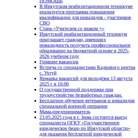
ПОМОЩЬ
В Иркутском реабилитационном техникуме
реализуется программа повышения
квалификации для инвалидов - участников
СВО
Стань «Учителем со знаком +»
Иркутский реабилитационный техникум
приглашает граждан, имеющих
инвалидность получить профессиональное
образование на бюджетной основе в 2025-
2026 учебном году
Горящие вакансии
Встреча со специалистами Кадрового центра
с. Ухтуй
Ярмарка вакансий для молодёжи 13 августа
2025 г в 10.00
О государственной поддержке при
трудоустройстве безработных граждан.
Бесплатное обучение ветеранов и инвалидов
специальной военной операции
Мама-предприниматель
23.05.2025 года в г. Зима состоится выезд
специалиста ОГКУ «Государственное
юридическое бюро по Иркутской области»
для оказания бесплатной юридической