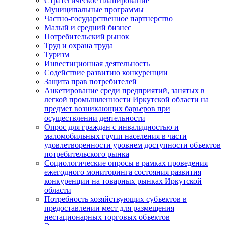
Стратегическое планирование
Муниципальные программы
Частно-государственное партнерство
Малый и средний бизнес
Потребительский рынок
Труд и охрана труда
Туризм
Инвестиционная деятельность
Содействие развитию конкуренции
Защита прав потребителей
Анкетирование среди предприятий, занятых в
легкой промышленности Иркутской области на
предмет возникающих барьеров при
осуществлении деятельности
Опрос для граждан с инвалидностью и
маломобильных групп населения в части
удовлетворенности уровнем доступности объектов
потребительского рынка
Социологические опросы в рамках проведения
ежегодного мониторинга состояния развития
конкуренции на товарных рынках Иркутской
области
Потребность хозяйствующих субъектов в
предоставлении мест для размещения
нестационарных торговых объектов