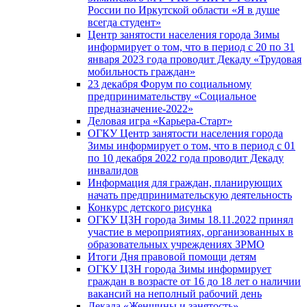
России по Иркутской области «Я в душе
всегда студент»
Центр занятости населения города Зимы
информирует о том, что в период с 20 по 31
января 2023 года проводит Декаду «Трудовая
мобильность граждан»
23 декабря Форум по социальному
предпринимательству «Социальное
предназначение-2022»
Деловая игра «Карьера-Старт»
ОГКУ Центр занятости населения города
Зимы информирует о том, что в период с 01
по 10 декабря 2022 года проводит Декаду
инвалидов
Информация для граждан, планирующих
начать предпринимательскую деятельность
Конкурс детского рисунка
ОГКУ ЦЗН города Зимы 18.11.2022 принял
участие в мероприятиях, организованных в
образовательных учреждениях ЗРМО
Итоги Дня правовой помощи детям
ОГКУ ЦЗН города Зимы информирует
граждан в возрасте от 16 до 18 лет о наличии
вакансий на неполный рабочий день
Декада «Женщины и занятость»