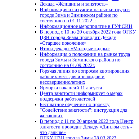
Декада «Женщины и занятость»
Информация о ситуации на рынке труда в
городе Зима и Зиминском районе по
состоянию на 01.11.2022 г.
Информационное мероприятие в ГУФСИН
В период с 10 по 20 октября 2022 года ОГКУ
ЦЗН города Зимы проводит Декаду
«Старшее поколение»
Итоги декады «Молодые кадры»
Информация о положении на рынке труда
города Зимы и Зиминского района по
состоянию на 01.09.2022г.
Горячая линия по вопросам квотирования
рабочих мест для инвалидов и
несовершеннолетних
Ярмарка вакансий 11 августа
Центр занятости информирует о мерах
поддержки работодателей
Бесплатное обучение по проекту
"Содействие занятости": инструкция для
желающих
В период с 11 по 20 апреля 2022 года Центр
занятости проводит Декаду «Диплом есть -
что дальше»
ОГКУ ЦЗН города Зимы 28.03.2022