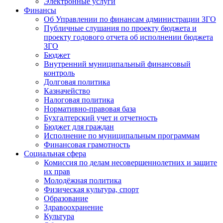
Электронные услуги
Финансы
Об Управлении по финансам администрации ЗГО
Публичные слушания по проекту бюджета и
проекту годового отчета об исполнении бюджета
ЗГО
Бюджет
Внутренний муниципальный финансовый
контроль
Долговая политика
Казначейство
Налоговая политика
Нормативно-правовая база
Бухгалтерский учет и отчетность
Бюджет для граждан
Исполнение по муниципальным программам
Финансовая грамотность
Социальная сфера
Комиссия по делам несовершеннолетних и защите
их прав
Молодёжная политика
Физическая культура, спорт
Образование
Здравоохранение
Культура