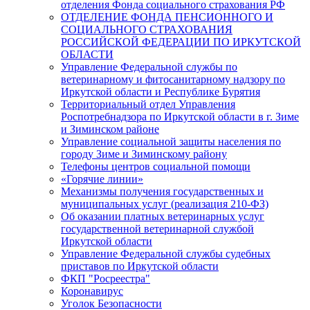
отделения Фонда социального страхования РФ
ОТДЕЛЕНИЕ ФОНДА ПЕНСИОННОГО И
СОЦИАЛЬНОГО СТРАХОВАНИЯ
РОССИЙСКОЙ ФЕДЕРАЦИИ ПО ИРКУТСКОЙ
ОБЛАСТИ
Управление Федеральной службы по
ветеринарному и фитосанитарному надзору по
Иркутской области и Республике Бурятия
Территориальный отдел Управления
Роспотребнадзора по Иркутской области в г. Зиме
и Зиминском районе
Управление социальной защиты населения по
городу Зиме и Зиминскому району
Телефоны центров социальной помощи
«Горячие линии»
Механизмы получения государственных и
муниципальных услуг (реализация 210-ФЗ)
Об оказании платных ветеринарных услуг
государственной ветеринарной службой
Иркутской области
Управление Федеральной службы судебных
приставов по Иркутской области
ФКП "Росреестра"
Коронавирус
Уголок Безопасности