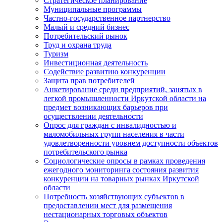
Стратегическое планирование
Муниципальные программы
Частно-государственное партнерство
Малый и средний бизнес
Потребительский рынок
Труд и охрана труда
Туризм
Инвестиционная деятельность
Содействие развитию конкуренции
Защита прав потребителей
Анкетирование среди предприятий, занятых в
легкой промышленности Иркутской области на
предмет возникающих барьеров при
осуществлении деятельности
Опрос для граждан с инвалидностью и
маломобильных групп населения в части
удовлетворенности уровнем доступности объектов
потребительского рынка
Социологические опросы в рамках проведения
ежегодного мониторинга состояния развития
конкуренции на товарных рынках Иркутской
области
Потребность хозяйствующих субъектов в
предоставлении мест для размещения
нестационарных торговых объектов