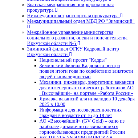
Братская межрайонная природоохранная
прокуратура
Нижнеудинская транспортная прокуратура
Межмуниципальный отдел МВД РФ "Зиминский"
Межрайонное управление министерства
социального развития, опеки и попечительства
Иркутской области №5
Зиминский филиал ОГКУ Кадровый центр
Иркутской области
Национальный проект "Кадры"
Зиминский филиал Кадрового центра
подвел итоги года по содействию занятости
людей с инвалидностью
Механики, инженеры, энергетики: вакансии
для инженерно-технических работников АО
«Высочайший» на портале «Работа России»
Ярмарка вакансий для инвалидов 10 декабря
2025 в 10.00
Информация для несовершеннолетних
граждан в возрасте от 16 до 18 лет
АО «Высочайший» (GV Gold) – одно из
наиболее динамично развивающихся
горнодобывающих предприятий России
БЕСПЛАТНАЯ ЮРИДИЧЕСКАЯ