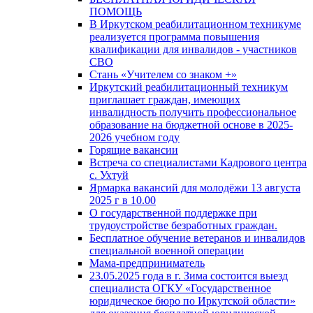
ПОМОЩЬ
В Иркутском реабилитационном техникуме
реализуется программа повышения
квалификации для инвалидов - участников
СВО
Стань «Учителем со знаком +»
Иркутский реабилитационный техникум
приглашает граждан, имеющих
инвалидность получить профессиональное
образование на бюджетной основе в 2025-
2026 учебном году
Горящие вакансии
Встреча со специалистами Кадрового центра
с. Ухтуй
Ярмарка вакансий для молодёжи 13 августа
2025 г в 10.00
О государственной поддержке при
трудоустройстве безработных граждан.
Бесплатное обучение ветеранов и инвалидов
специальной военной операции
Мама-предприниматель
23.05.2025 года в г. Зима состоится выезд
специалиста ОГКУ «Государственное
юридическое бюро по Иркутской области»