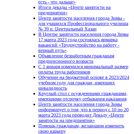
есть - что дальше»
Итоги декады «Центр занятости на
предприятии»
Центр занятости населения города Зимы -
для учащихся Профессионального училища
№ 39 п. Центральный Хазан
В Центре занятости населения города Зимы
17 марта 2023 года состоялась ярмарка
вакансий «Трудоустройство на работу -
верный путь»
Объявление безработным гражданам
предпенсионного возраста
С 1 января изменился минимальный размер
оплаты труда работников
Обучение на бюджетной основе в 2023/2024
учебном году для граждан, имеющих
инвалидность
Круглый стол с осужденными гражданами,
имеющими отсрочку отбывания наказания
Центр занятости населения города Зимы
информирует о том, что в период с 10 по 20
марта 2023 года проводит Декаду «Центр
занятости на предприятии»
Помощь гражданам, желающим изменить
свою карьеру