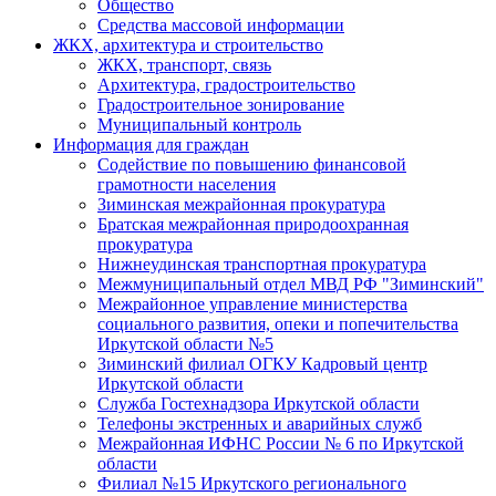
Общество
Средства массовой информации
ЖКХ, архитектура и строительство
ЖКХ, транспорт, связь
Архитектура, градостроительство
Градостроительное зонирование
Муниципальный контроль
Информация для граждан
Содействие по повышению финансовой
грамотности населения
Зиминская межрайонная прокуратура
Братская межрайонная природоохранная
прокуратура
Нижнеудинская транспортная прокуратура
Межмуниципальный отдел МВД РФ "Зиминский"
Межрайонное управление министерства
социального развития, опеки и попечительства
Иркутской области №5
Зиминский филиал ОГКУ Кадровый центр
Иркутской области
Служба Гостехнадзора Иркутской области
Телефоны экстренных и аварийных служб
Межрайонная ИФНС России № 6 по Иркутской
области
Филиал №15 Иркутского регионального