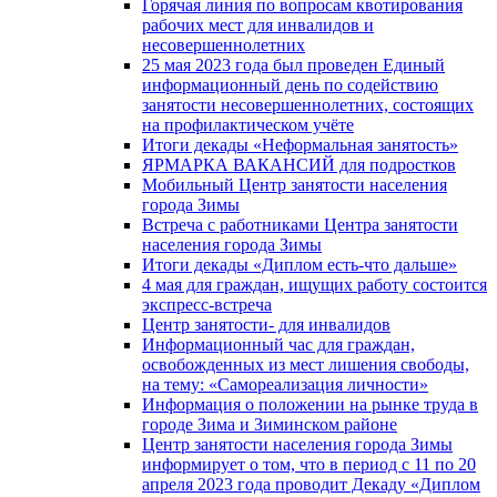
Горячая линия по вопросам квотирования
рабочих мест для инвалидов и
несовершеннолетних
25 мая 2023 года был проведен Единый
информационный день по содействию
занятости несовершеннолетних, состоящих
на профилактическом учёте
Итоги декады «Неформальная занятость»
ЯРМАРКА ВАКАНСИЙ для подростков
Мобильный Центр занятости населения
города Зимы
Встреча с работниками Центра занятости
населения города Зимы
Итоги декады «Диплом есть-что дальше»
4 мая для граждан, ищущих работу состоится
экспресс-встреча
Центр занятости- для инвалидов
Информационный час для граждан,
освобожденных из мест лишения свободы,
на тему: «Самореализация личности»
Информация о положении на рынке труда в
городе Зима и Зиминском районе
Центр занятости населения города Зимы
информирует о том, что в период с 11 по 20
апреля 2023 года проводит Декаду «Диплом