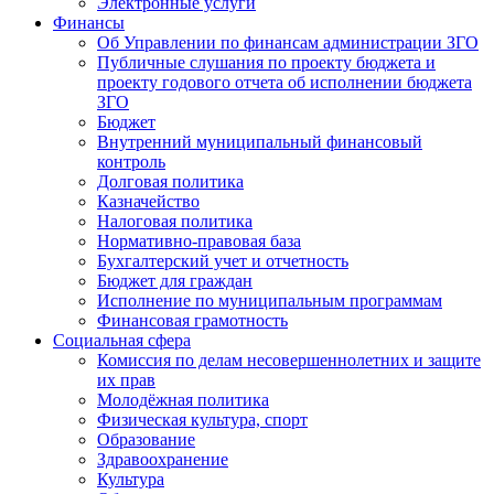
Электронные услуги
Финансы
Об Управлении по финансам администрации ЗГО
Публичные слушания по проекту бюджета и
проекту годового отчета об исполнении бюджета
ЗГО
Бюджет
Внутренний муниципальный финансовый
контроль
Долговая политика
Казначейство
Налоговая политика
Нормативно-правовая база
Бухгалтерский учет и отчетность
Бюджет для граждан
Исполнение по муниципальным программам
Финансовая грамотность
Социальная сфера
Комиссия по делам несовершеннолетних и защите
их прав
Молодёжная политика
Физическая культура, спорт
Образование
Здравоохранение
Культура