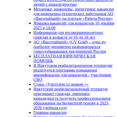
людей с инвалидностью
Механики, инженеры, энергетики: вакансии
для инженерно-технических работников АО
«Высочайший» на портале «Работа России»
Ярмарка вакансий для инвалидов 10 декабря
2025 в 10.00
Информация для несовершеннолетних
граждан в возрасте от 16 до 18 лет
АО «Высочайший» (GV Gold) – одно из
наиболее динамично развивающихся
горнодобывающих предприятий России
БЕСПЛАТНАЯ ЮРИДИЧЕСКАЯ
ПОМОЩЬ
В Иркутском реабилитационном техникуме
реализуется программа повышения
квалификации для инвалидов - участников
СВО
Стань «Учителем со знаком +»
Иркутский реабилитационный техникум
приглашает граждан, имеющих
инвалидность получить профессиональное
образование на бюджетной основе в 2025-
2026 учебном году
Горящие вакансии