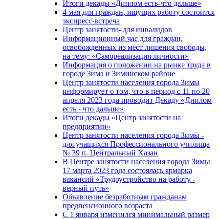
Итоги декады «Диплом есть-что дальше»
4 мая для граждан, ищущих работу состоится
экспресс-встреча
Центр занятости- для инвалидов
Информационный час для граждан,
освобожденных из мест лишения свободы,
на тему: «Самореализация личности»
Информация о положении на рынке труда в
городе Зима и Зиминском районе
Центр занятости населения города Зимы
информирует о том, что в период с 11 по 20
апреля 2023 года проводит Декаду «Диплом
есть - что дальше»
Итоги декады «Центр занятости на
предприятии»
Центр занятости населения города Зимы -
для учащихся Профессионального училища
№ 39 п. Центральный Хазан
В Центре занятости населения города Зимы
17 марта 2023 года состоялась ярмарка
вакансий «Трудоустройство на работу -
верный путь»
Объявление безработным гражданам
предпенсионного возраста
С 1 января изменился минимальный размер