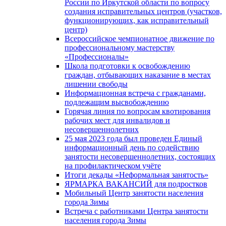
России по Иркутской области по вопросу
создания исправительных центров (участков,
функционирующих, как исправительный
центр)
Всероссийское чемпионатное движение по
профессиональному мастерству
«Профессионалы»
Школа подготовки к освобождению
граждан, отбывающих наказание в местах
лишении свободы
Информационная встреча с гражданами,
подлежащим высвобождению
Горячая линия по вопросам квотирования
рабочих мест для инвалидов и
несовершеннолетних
25 мая 2023 года был проведен Единый
информационный день по содействию
занятости несовершеннолетних, состоящих
на профилактическом учёте
Итоги декады «Неформальная занятость»
ЯРМАРКА ВАКАНСИЙ для подростков
Мобильный Центр занятости населения
города Зимы
Встреча с работниками Центра занятости
населения города Зимы