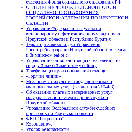
отделения Фонда социального страхования РФ
ОТДЕЛЕНИЕ ФОНДА ПЕНСИОННОГО И
СОЦИАЛЬНОГО СТРАХОВАНИЯ
РОССИЙСКОЙ ФЕДЕРАЦИИ ПО ИРКУТСКОЙ
ОБЛАСТИ
Управление Федеральной службы по
ветеринарному и фитосанитарному надзору по
Иркутской области и Республике Бурятия
Территориальный отдел Управления
Роспотребнадзора по Иркутской области в г. Зиме
и Зиминском районе
Управление социальной защиты населения по
городу Зиме и Зиминскому району
Телефоны центров социальной помощи
«Горячие линии»
Механизмы получения государственных и
муниципальных услуг (реализация 210-ФЗ)
Об оказании платных ветеринарных услуг
государственной ветеринарной службой
Иркутской области
Управление Федеральной службы судебных
приставов по Иркутской области
ФКП "Росреестра"
Коронавирус
Уголок Безопасности