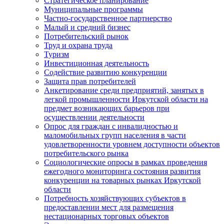
Стратегическое планирование
Муниципальные программы
Частно-государственное партнерство
Малый и средний бизнес
Потребительский рынок
Труд и охрана труда
Туризм
Инвестиционная деятельность
Содействие развитию конкуренции
Защита прав потребителей
Анкетирование среди предприятий, занятых в
легкой промышленности Иркутской области на
предмет возникающих барьеров при
осуществлении деятельности
Опрос для граждан с инвалидностью и
маломобильных групп населения в части
удовлетворенности уровнем доступности объектов
потребительского рынка
Социологические опросы в рамках проведения
ежегодного мониторинга состояния развития
конкуренции на товарных рынках Иркутской
области
Потребность хозяйствующих субъектов в
предоставлении мест для размещения
нестационарных торговых объектов