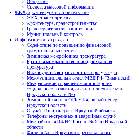
Общество
Средства массовой информации
ЖКХ, архитектура и строительство
ЖКХ, транспорт, связь
Архитектура, градостроительство
Градостроительное зонирование
Муниципальный контроль
Информация для граждан
Содействие по повышению финансовой
грамотности населения
Зиминская межрайонная прокуратура
Братская межрайонная природоохранная
прокуратура
Нижнеудинская транспортная прокуратура
Межмуниципальный отдел МВД РФ "Зиминский"
Межрайонное управление министерства
социального развития, опеки и попечительства
Иркутской области №5
Зиминский филиал ОГКУ Кадровый центр
Иркутской области
Служба Гостехнадзора Иркутской области
Телефоны экстренных и аварийных служб
Межрайонная ИФНС России № 6 по Иркутской
области
Филиал №15 Иркутского регионального