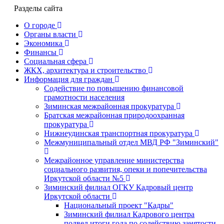
Разделы сайта
О городе
Органы власти
Экономика
Финансы
Социальная сфера
ЖКХ, архитектура и строительство
Информация для граждан
Содействие по повышению финансовой
грамотности населения
Зиминская межрайонная прокуратура
Братская межрайонная природоохранная
прокуратура
Нижнеудинская транспортная прокуратура
Межмуниципальный отдел МВД РФ "Зиминский"
Межрайонное управление министерства
социального развития, опеки и попечительства
Иркутской области №5
Зиминский филиал ОГКУ Кадровый центр
Иркутской области
Национальный проект "Кадры"
Зиминский филиал Кадрового центра
подвел итоги года по содействию занятости