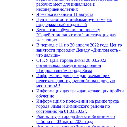
рабочих мест для инвалидов и
несовершеннолетних
Ярмарка вакансий 11 августа
Центр занятости информирует о мерах
поддержки работодателей
Бесплатное обучение по проекту
"Содействие занятости": инструкция для
желающих
В период с 11 по 20 апреля 2022 года Центр
занятости проводит Декаду «Диплом есть -
что дальше»
ОГКУ ЦЗН города Зимы 28.03.2022
организовал выезд в микрорайон
«Гидролизный» города Зима
Информация для граждан, желающих
переехать для трудоустройства в другую
местность!!!
Информация для граждан желающих пройти
обучение
Информация о положении на рынке труда
города Зимы и Зиминского района по
состоянию на 01.03.2022г.
Рынок труда города Зимы и Зиминского
района на 03 марта 2022 года
Рынок труда города Зимы и Зиминского