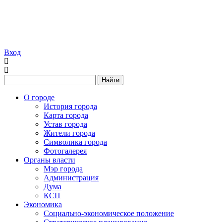
Вход
Найти
О городе
История города
Карта города
Устав города
Жители города
Символика города
Фотогалерея
Органы власти
Мэр города
Администрация
Дума
КСП
Экономика
Социально-экономическое положение