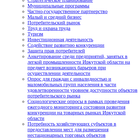
Стратегическое планирование
Муниципальные программы
Частно-государственное партнерство
Малый и средний бизнес
Потребительский рынок
Труд и охрана труда
Туризм
Инвестиционная деятельность
Содействие развитию конкуренции
Защита прав потребителей
Анкетирование среди предприятий, занятых в
легкой промышленности Иркутской области на
предмет возникающих барьеров при
осуществлении деятельности
Опрос для граждан с инвалидностью и
маломобильных групп населения в части
удовлетворенности уровнем доступности объектов
потребительского рынка
Социологические опросы в рамках проведения
ежегодного мониторинга состояния развития
конкуренции на товарных рынках Иркутской
области
Потребность хозяйствующих субъектов в
предоставлении мест для размещения
нестационарных торговых объектов