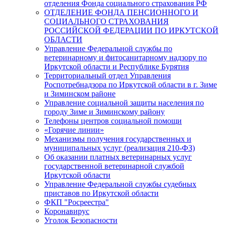
отделения Фонда социального страхования РФ
ОТДЕЛЕНИЕ ФОНДА ПЕНСИОННОГО И
СОЦИАЛЬНОГО СТРАХОВАНИЯ
РОССИЙСКОЙ ФЕДЕРАЦИИ ПО ИРКУТСКОЙ
ОБЛАСТИ
Управление Федеральной службы по
ветеринарному и фитосанитарному надзору по
Иркутской области и Республике Бурятия
Территориальный отдел Управления
Роспотребнадзора по Иркутской области в г. Зиме
и Зиминском районе
Управление социальной защиты населения по
городу Зиме и Зиминскому району
Телефоны центров социальной помощи
«Горячие линии»
Механизмы получения государственных и
муниципальных услуг (реализация 210-ФЗ)
Об оказании платных ветеринарных услуг
государственной ветеринарной службой
Иркутской области
Управление Федеральной службы судебных
приставов по Иркутской области
ФКП "Росреестра"
Коронавирус
Уголок Безопасности