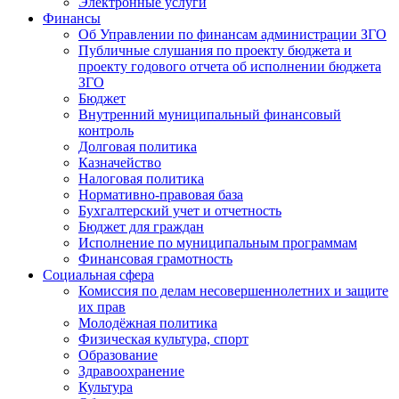
Электронные услуги
Финансы
Об Управлении по финансам администрации ЗГО
Публичные слушания по проекту бюджета и
проекту годового отчета об исполнении бюджета
ЗГО
Бюджет
Внутренний муниципальный финансовый
контроль
Долговая политика
Казначейство
Налоговая политика
Нормативно-правовая база
Бухгалтерский учет и отчетность
Бюджет для граждан
Исполнение по муниципальным программам
Финансовая грамотность
Социальная сфера
Комиссия по делам несовершеннолетних и защите
их прав
Молодёжная политика
Физическая культура, спорт
Образование
Здравоохранение
Культура