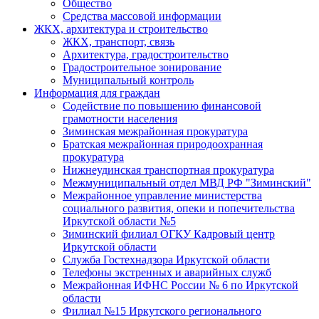
Общество
Средства массовой информации
ЖКХ, архитектура и строительство
ЖКХ, транспорт, связь
Архитектура, градостроительство
Градостроительное зонирование
Муниципальный контроль
Информация для граждан
Содействие по повышению финансовой
грамотности населения
Зиминская межрайонная прокуратура
Братская межрайонная природоохранная
прокуратура
Нижнеудинская транспортная прокуратура
Межмуниципальный отдел МВД РФ "Зиминский"
Межрайонное управление министерства
социального развития, опеки и попечительства
Иркутской области №5
Зиминский филиал ОГКУ Кадровый центр
Иркутской области
Служба Гостехнадзора Иркутской области
Телефоны экстренных и аварийных служб
Межрайонная ИФНС России № 6 по Иркутской
области
Филиал №15 Иркутского регионального