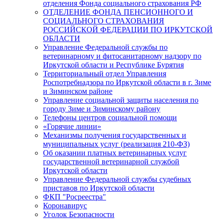
отделения Фонда социального страхования РФ
ОТДЕЛЕНИЕ ФОНДА ПЕНСИОННОГО И
СОЦИАЛЬНОГО СТРАХОВАНИЯ
РОССИЙСКОЙ ФЕДЕРАЦИИ ПО ИРКУТСКОЙ
ОБЛАСТИ
Управление Федеральной службы по
ветеринарному и фитосанитарному надзору по
Иркутской области и Республике Бурятия
Территориальный отдел Управления
Роспотребнадзора по Иркутской области в г. Зиме
и Зиминском районе
Управление социальной защиты населения по
городу Зиме и Зиминскому району
Телефоны центров социальной помощи
«Горячие линии»
Механизмы получения государственных и
муниципальных услуг (реализация 210-ФЗ)
Об оказании платных ветеринарных услуг
государственной ветеринарной службой
Иркутской области
Управление Федеральной службы судебных
приставов по Иркутской области
ФКП "Росреестра"
Коронавирус
Уголок Безопасности