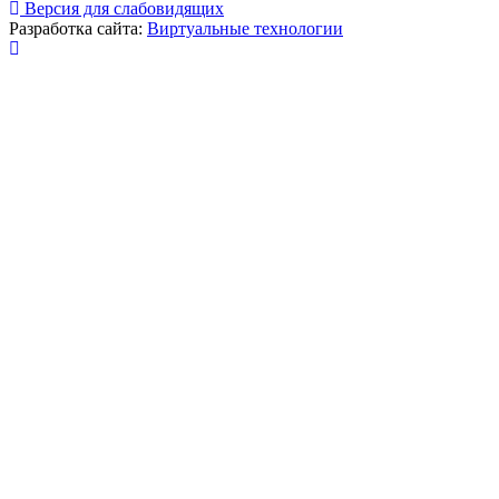
Версия для слабовидящих
Разработка сайта:
Виртуальные технологии
Публикация миниатюры
×
На сайте используются cookies для сбора и хранения
данных, необходимых для корректной работы сайта
и удобства посетителей.
Продолжая использовать наш сайт, Вы соглашаетесь
с
политикой по обработке ПД
.
Соглашаюсь