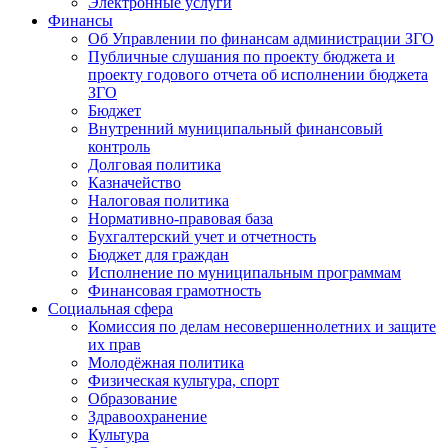
Электронные услуги
Финансы
Об Управлении по финансам администрации ЗГО
Публичные слушания по проекту бюджета и
проекту годового отчета об исполнении бюджета
ЗГО
Бюджет
Внутренний муниципальный финансовый
контроль
Долговая политика
Казначейство
Налоговая политика
Нормативно-правовая база
Бухгалтерский учет и отчетность
Бюджет для граждан
Исполнение по муниципальным программам
Финансовая грамотность
Социальная сфера
Комиссия по делам несовершеннолетних и защите
их прав
Молодёжная политика
Физическая культура, спорт
Образование
Здравоохранение
Культура