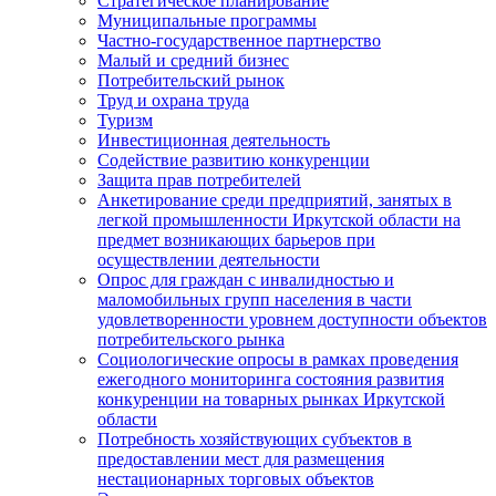
Стратегическое планирование
Муниципальные программы
Частно-государственное партнерство
Малый и средний бизнес
Потребительский рынок
Труд и охрана труда
Туризм
Инвестиционная деятельность
Содействие развитию конкуренции
Защита прав потребителей
Анкетирование среди предприятий, занятых в
легкой промышленности Иркутской области на
предмет возникающих барьеров при
осуществлении деятельности
Опрос для граждан с инвалидностью и
маломобильных групп населения в части
удовлетворенности уровнем доступности объектов
потребительского рынка
Социологические опросы в рамках проведения
ежегодного мониторинга состояния развития
конкуренции на товарных рынках Иркутской
области
Потребность хозяйствующих субъектов в
предоставлении мест для размещения
нестационарных торговых объектов