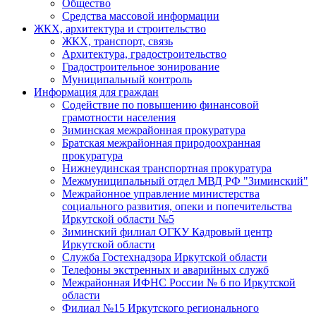
Общество
Средства массовой информации
ЖКХ, архитектура и строительство
ЖКХ, транспорт, связь
Архитектура, градостроительство
Градостроительное зонирование
Муниципальный контроль
Информация для граждан
Содействие по повышению финансовой
грамотности населения
Зиминская межрайонная прокуратура
Братская межрайонная природоохранная
прокуратура
Нижнеудинская транспортная прокуратура
Межмуниципальный отдел МВД РФ "Зиминский"
Межрайонное управление министерства
социального развития, опеки и попечительства
Иркутской области №5
Зиминский филиал ОГКУ Кадровый центр
Иркутской области
Служба Гостехнадзора Иркутской области
Телефоны экстренных и аварийных служб
Межрайонная ИФНС России № 6 по Иркутской
области
Филиал №15 Иркутского регионального