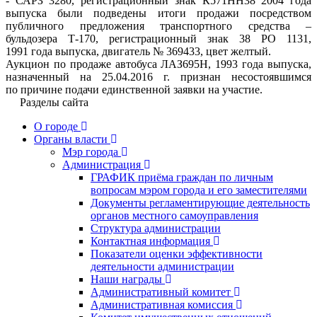
- САРЗ 3280, регистрационный знак К571НН38 2004 года
выпуска были подведены итоги продажи посредством
публичного предложения транспортного средства –
бульдозера Т-170, регистрационный знак 38 РО 1131,
1991 года выпуска, двигатель № 369433, цвет желтый.
Аукцион по продаже автобуса ЛАЗ695Н, 1993 года выпуска,
назначенный на 25.04.2016 г. признан несостоявшимся
по причине подачи единственной заявки на участие.
Разделы сайта
О городе
Органы власти
Мэр города
Администрация
ГРАФИК приёма граждан по личным
вопросам мэром города и его заместителями
Документы регламентирующие деятельность
органов местного самоуправления
Структура администрации
Контактная информация
Показатели оценки эффективности
деятельности администрации
Наши награды
Административный комитет
Административная комиссия