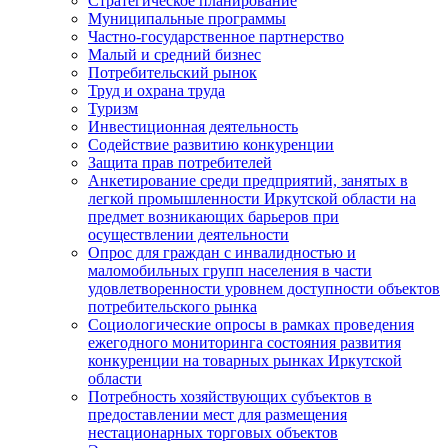
Стратегическое планирование
Муниципальные программы
Частно-государственное партнерство
Малый и средний бизнес
Потребительский рынок
Труд и охрана труда
Туризм
Инвестиционная деятельность
Содействие развитию конкуренции
Защита прав потребителей
Анкетирование среди предприятий, занятых в
легкой промышленности Иркутской области на
предмет возникающих барьеров при
осуществлении деятельности
Опрос для граждан с инвалидностью и
маломобильных групп населения в части
удовлетворенности уровнем доступности объектов
потребительского рынка
Социологические опросы в рамках проведения
ежегодного мониторинга состояния развития
конкуренции на товарных рынках Иркутской
области
Потребность хозяйствующих субъектов в
предоставлении мест для размещения
нестационарных торговых объектов