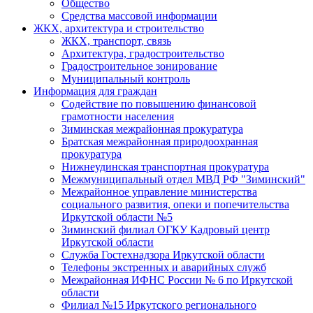
Общество
Средства массовой информации
ЖКХ, архитектура и строительство
ЖКХ, транспорт, связь
Архитектура, градостроительство
Градостроительное зонирование
Муниципальный контроль
Информация для граждан
Содействие по повышению финансовой
грамотности населения
Зиминская межрайонная прокуратура
Братская межрайонная природоохранная
прокуратура
Нижнеудинская транспортная прокуратура
Межмуниципальный отдел МВД РФ "Зиминский"
Межрайонное управление министерства
социального развития, опеки и попечительства
Иркутской области №5
Зиминский филиал ОГКУ Кадровый центр
Иркутской области
Служба Гостехнадзора Иркутской области
Телефоны экстренных и аварийных служб
Межрайонная ИФНС России № 6 по Иркутской
области
Филиал №15 Иркутского регионального