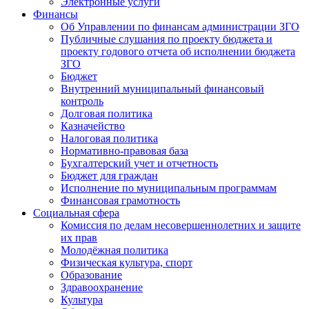
Электронные услуги
Финансы
Об Управлении по финансам администрации ЗГО
Публичные слушания по проекту бюджета и
проекту годового отчета об исполнении бюджета
ЗГО
Бюджет
Внутренний муниципальный финансовый
контроль
Долговая политика
Казначейство
Налоговая политика
Нормативно-правовая база
Бухгалтерский учет и отчетность
Бюджет для граждан
Исполнение по муниципальным программам
Финансовая грамотность
Социальная сфера
Комиссия по делам несовершеннолетних и защите
их прав
Молодёжная политика
Физическая культура, спорт
Образование
Здравоохранение
Культура