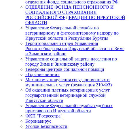
отделения Фонда социального страхования РФ
ОТДЕЛЕНИЕ ФОНДА ПЕНСИОННОГО И
СОЦИАЛЬНОГО СТРАХОВАНИЯ
РОССИЙСКОЙ ФЕДЕРАЦИИ ПО ИРКУТСКОЙ
ОБЛАСТИ
Управление Федеральной службы по
ветеринарному и фитосанитарному надзору по
Иркутской области и Республике Бурятия
Территориальный отдел Управления
Роспотребнадзора по Иркутской области в г. Зиме
и Зиминском районе
Управление социальной защиты населения по
городу Зиме и Зиминскому району
Телефоны центров социальной помощи
«Горячие линии»
Механизмы получения государственных и
муниципальных услуг (реализация 210-ФЗ)
Об оказании платных ветеринарных услуг
государственной ветеринарной службой
Иркутской области
Управление Федеральной службы судебных
приставов по Иркутской области
ФКП "Росреестра"
Коронавирус
Уголок Безопасности