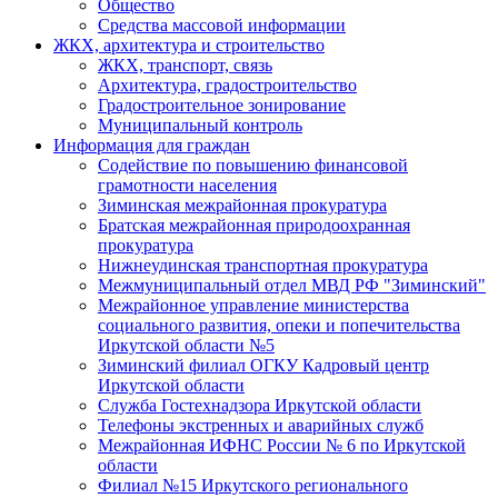
Общество
Средства массовой информации
ЖКХ, архитектура и строительство
ЖКХ, транспорт, связь
Архитектура, градостроительство
Градостроительное зонирование
Муниципальный контроль
Информация для граждан
Содействие по повышению финансовой
грамотности населения
Зиминская межрайонная прокуратура
Братская межрайонная природоохранная
прокуратура
Нижнеудинская транспортная прокуратура
Межмуниципальный отдел МВД РФ "Зиминский"
Межрайонное управление министерства
социального развития, опеки и попечительства
Иркутской области №5
Зиминский филиал ОГКУ Кадровый центр
Иркутской области
Служба Гостехнадзора Иркутской области
Телефоны экстренных и аварийных служб
Межрайонная ИФНС России № 6 по Иркутской
области
Филиал №15 Иркутского регионального