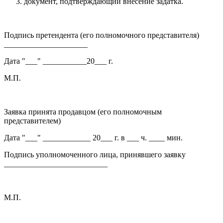
документ, подтверждающий внесение задатка.
Подпись претендента (его полномочного представителя)
_____________________
Дата "___" ___________20___ г.
М.П.
Заявка принята продавцом (его полномочным
представителем)
Дата "___" ____________ 20___ г. в ___ ч. ____ мин.
Подпись уполномоченного лица, принявшего заявку
__________________________
М.П.