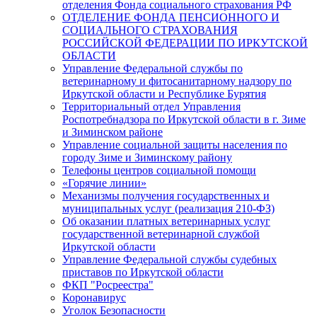
отделения Фонда социального страхования РФ
ОТДЕЛЕНИЕ ФОНДА ПЕНСИОННОГО И
СОЦИАЛЬНОГО СТРАХОВАНИЯ
РОССИЙСКОЙ ФЕДЕРАЦИИ ПО ИРКУТСКОЙ
ОБЛАСТИ
Управление Федеральной службы по
ветеринарному и фитосанитарному надзору по
Иркутской области и Республике Бурятия
Территориальный отдел Управления
Роспотребнадзора по Иркутской области в г. Зиме
и Зиминском районе
Управление социальной защиты населения по
городу Зиме и Зиминскому району
Телефоны центров социальной помощи
«Горячие линии»
Механизмы получения государственных и
муниципальных услуг (реализация 210-ФЗ)
Об оказании платных ветеринарных услуг
государственной ветеринарной службой
Иркутской области
Управление Федеральной службы судебных
приставов по Иркутской области
ФКП "Росреестра"
Коронавирус
Уголок Безопасности