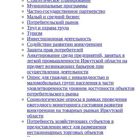
Стратегическое планирование
Муниципальные программы
Частно-государственное партнерство
Малый и средний бизнес
Потребительский рынок
Труд и охрана труда
Туризм
Инвестиционная деятельность
Содействие развитию конкуренции
Защита прав потребителей
Анкетирование среди предприятий, занятых в
легкой промышленности Иркутской области на
предмет возникающих барьеров при
осуществлении деятельности
Опрос для граждан с инвалидностью и
маломобильных групп населения в части
удовлетворенности уровнем доступности объектов
потребительского рынка
Социологические опросы в рамках проведения
ежегодного мониторинга состояния развития
конкуренции на товарных рынках Иркутской
области
Потребность хозяйствующих субъектов в
предоставлении мест для размещения
нестационарных торговых объектов