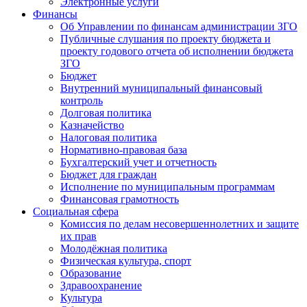
Электронные услуги
Финансы
Об Управлении по финансам администрации ЗГО
Публичные слушания по проекту бюджета и
проекту годового отчета об исполнении бюджета
ЗГО
Бюджет
Внутренний муниципальный финансовый
контроль
Долговая политика
Казначейство
Налоговая политика
Нормативно-правовая база
Бухгалтерский учет и отчетность
Бюджет для граждан
Исполнение по муниципальным программам
Финансовая грамотность
Социальная сфера
Комиссия по делам несовершеннолетних и защите
их прав
Молодёжная политика
Физическая культура, спорт
Образование
Здравоохранение
Культура