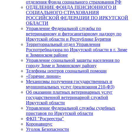
отделения Фонда социального страхования РФ
ОТДЕЛЕНИЕ ФОНДА ПЕНСИОННОГО И
СОЦИАЛЬНОГО СТРАХОВАНИЯ
РОССИЙСКОЙ ФЕДЕРАЦИИ ПО ИРКУТСКОЙ
ОБЛАСТИ
Управление Федеральной службы по
ветеринарному и фитосанитарному надзору по
Иркутской области и Республике Бурятия
Территориальный отдел Управления
Роспотребнадзора по Иркутской области в г. Зиме
и Зиминском районе
Управление социальной защиты населения по
городу Зиме и Зиминскому району
Телефоны центров социальной помощи
«Горячие линии»
Механизмы получения государственных и
муниципальных услуг (реализация 210-ФЗ)
Об оказании платных ветеринарных услуг
государственной ветеринарной службой
Иркутской области
Управление Федеральной службы судебных
приставов по Иркутской области
ФКП "Росреестра"
Коронавирус
Уголок Безопасности