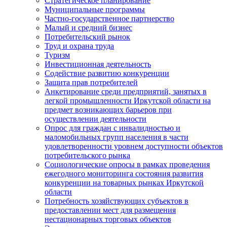
Стратегическое планирование
Муниципальные программы
Частно-государственное партнерство
Малый и средний бизнес
Потребительский рынок
Труд и охрана труда
Туризм
Инвестиционная деятельность
Содействие развитию конкуренции
Защита прав потребителей
Анкетирование среди предприятий, занятых в
легкой промышленности Иркутской области на
предмет возникающих барьеров при
осуществлении деятельности
Опрос для граждан с инвалидностью и
маломобильных групп населения в части
удовлетворенности уровнем доступности объектов
потребительского рынка
Социологические опросы в рамках проведения
ежегодного мониторинга состояния развития
конкуренции на товарных рынках Иркутской
области
Потребность хозяйствующих субъектов в
предоставлении мест для размещения
нестационарных торговых объектов