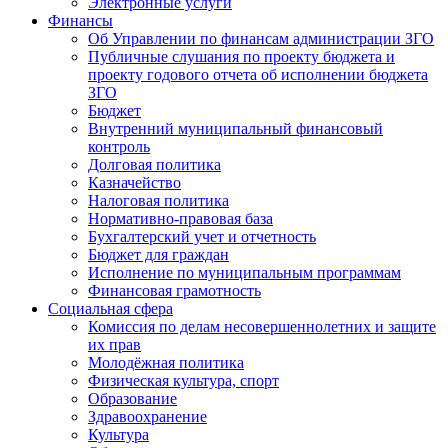
Электронные услуги
Финансы
Об Управлении по финансам администрации ЗГО
Публичные слушания по проекту бюджета и
проекту годового отчета об исполнении бюджета
ЗГО
Бюджет
Внутренний муниципальный финансовый
контроль
Долговая политика
Казначейство
Налоговая политика
Нормативно-правовая база
Бухгалтерский учет и отчетность
Бюджет для граждан
Исполнение по муниципальным программам
Финансовая грамотность
Социальная сфера
Комиссия по делам несовершеннолетних и защите
их прав
Молодёжная политика
Физическая культура, спорт
Образование
Здравоохранение
Культура