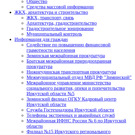
Общество
Средства массовой информации
ЖКХ, архитектура и строительство
ЖКХ, транспорт, связь
Архитектура, градостроительство
Градостроительное зонирование
Муниципальный контроль
Информация для граждан
Содействие по повышению финансовой
грамотности населения
Зиминская межрайонная прокуратура
Братская межрайонная природоохранная
прокуратура
Нижнеудинская транспортная прокуратура
Межмуниципальный отдел МВД РФ "Зиминский"
Межрайонное управление министерства
социального развития, опеки и попечительства
Иркутской области №5
Зиминский филиал ОГКУ Кадровый центр
Иркутской области
Служба Гостехнадзора Иркутской области
Телефоны экстренных и аварийных служб
Межрайонная ИФНС России № 6 по Иркутской
области
Филиал №15 Иркутского регионального