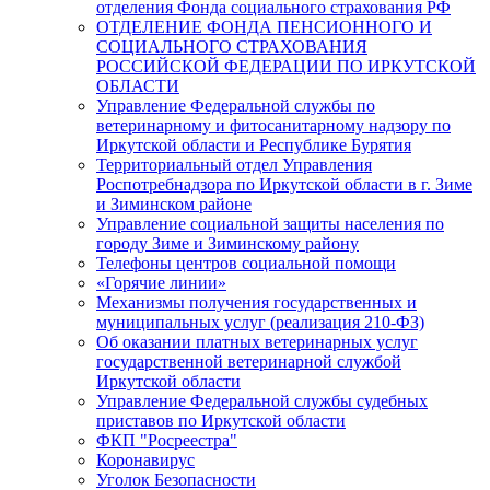
отделения Фонда социального страхования РФ
ОТДЕЛЕНИЕ ФОНДА ПЕНСИОННОГО И
СОЦИАЛЬНОГО СТРАХОВАНИЯ
РОССИЙСКОЙ ФЕДЕРАЦИИ ПО ИРКУТСКОЙ
ОБЛАСТИ
Управление Федеральной службы по
ветеринарному и фитосанитарному надзору по
Иркутской области и Республике Бурятия
Территориальный отдел Управления
Роспотребнадзора по Иркутской области в г. Зиме
и Зиминском районе
Управление социальной защиты населения по
городу Зиме и Зиминскому району
Телефоны центров социальной помощи
«Горячие линии»
Механизмы получения государственных и
муниципальных услуг (реализация 210-ФЗ)
Об оказании платных ветеринарных услуг
государственной ветеринарной службой
Иркутской области
Управление Федеральной службы судебных
приставов по Иркутской области
ФКП "Росреестра"
Коронавирус
Уголок Безопасности