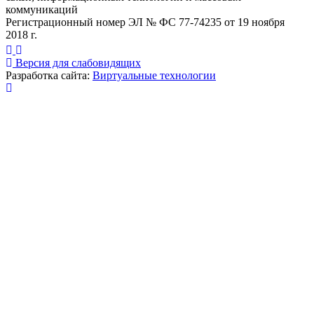
коммуникаций
Регистрационный номер ЭЛ № ФС 77-74235 от 19 ноября
2018 г.
Версия для слабовидящих
Разработка сайта:
Виртуальные технологии
Публикация миниатюры
×
На сайте используются cookies для сбора и хранения
данных, необходимых для корректной работы сайта
и удобства посетителей.
Продолжая использовать наш сайт, Вы соглашаетесь