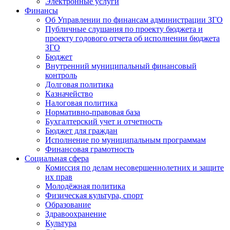
Электронные услуги
Финансы
Об Управлении по финансам администрации ЗГО
Публичные слушания по проекту бюджета и
проекту годового отчета об исполнении бюджета
ЗГО
Бюджет
Внутренний муниципальный финансовый
контроль
Долговая политика
Казначейство
Налоговая политика
Нормативно-правовая база
Бухгалтерский учет и отчетность
Бюджет для граждан
Исполнение по муниципальным программам
Финансовая грамотность
Социальная сфера
Комиссия по делам несовершеннолетних и защите
их прав
Молодёжная политика
Физическая культура, спорт
Образование
Здравоохранение
Культура