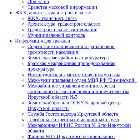
Общество
Средства массовой информации
ЖКХ, архитектура и строительство
ЖКХ, транспорт, связь
Архитектура, градостроительство
Градостроительное зонирование
Муниципальный контроль
Информация для граждан
Содействие по повышению финансовой
грамотности населения
Зиминская межрайонная прокуратура
Братская межрайонная природоохранная
прокуратура
Нижнеудинская транспортная прокуратура
Межмуниципальный отдел МВД РФ "Зиминский"
Межрайонное управление министерства
социального развития, опеки и попечительства
Иркутской области №5
Зиминский филиал ОГКУ Кадровый центр
Иркутской области
Служба Гостехнадзора Иркутской области
Телефоны экстренных и аварийных служб
Межрайонная ИФНС России № 6 по Иркутской
области
Филиал №15 Иркутского регионального