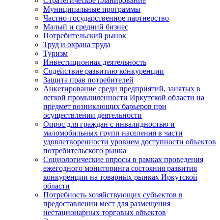
Стратегическое планирование
Муниципальные программы
Частно-государственное партнерство
Малый и средний бизнес
Потребительский рынок
Труд и охрана труда
Туризм
Инвестиционная деятельность
Содействие развитию конкуренции
Защита прав потребителей
Анкетирование среди предприятий, занятых в
легкой промышленности Иркутской области на
предмет возникающих барьеров при
осуществлении деятельности
Опрос для граждан с инвалидностью и
маломобильных групп населения в части
удовлетворенности уровнем доступности объектов
потребительского рынка
Социологические опросы в рамках проведения
ежегодного мониторинга состояния развития
конкуренции на товарных рынках Иркутской
области
Потребность хозяйствующих субъектов в
предоставлении мест для размещения
нестационарных торговых объектов