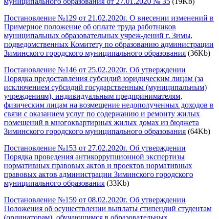
муниципального образования от 27.01.2020 № 35
(19Kb)
Постановление №129 от 21.02.2020г. О внесении изменений в
Примерное положение об оплате труда работников
муниципальных образовательных учреж-дений г. Зимы,
подведомственных Комитету по образованию администрации
Зиминского городского муниципального образования
(36Kb)
Постановление №146 от 25.02.2020г. Об утверждении
Порядка предоставления субсидий юридическим лицам (за
исключением субсидий государственным (муниципальным)
учреждениям), индивидуальным предпринимателям,
физическим лицам на возмещение недополученных доходов в
связи с оказанием услуг по содержанию и ремонту жилых
помещений в многоквартирных жилых домах из бюджета
Зиминского городского муниципального образования
(64Kb)
Постановление №153 от 27.02.2020г. Об утверждении
Порядка проведения антикоррупционной экспертизы
нормативных правовых актов и проектов нормативных
правовых актов администрации Зиминского городского
муниципального образования
(33Kb)
Постановление №159 от 08.02.2020г. Об утверждении
Положения об осуществлении выплаты стипендий студентам
(ординаторам), обучающимся в образовательных