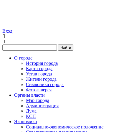
Вход
Найти
О городе
История города
Карта города
Устав города
Жители города
Символика города
Фотогалерея
Органы власти
Мэр города
Администрация
Дума
КСП
Экономика
Социально-экономическое положение