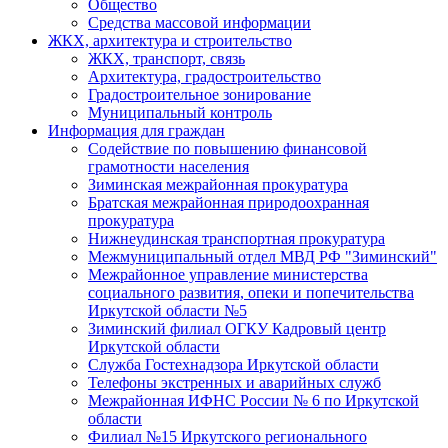
Общество
Средства массовой информации
ЖКХ, архитектура и строительство
ЖКХ, транспорт, связь
Архитектура, градостроительство
Градостроительное зонирование
Муниципальный контроль
Информация для граждан
Содействие по повышению финансовой
грамотности населения
Зиминская межрайонная прокуратура
Братская межрайонная природоохранная
прокуратура
Нижнеудинская транспортная прокуратура
Межмуниципальный отдел МВД РФ "Зиминский"
Межрайонное управление министерства
социального развития, опеки и попечительства
Иркутской области №5
Зиминский филиал ОГКУ Кадровый центр
Иркутской области
Служба Гостехнадзора Иркутской области
Телефоны экстренных и аварийных служб
Межрайонная ИФНС России № 6 по Иркутской
области
Филиал №15 Иркутского регионального