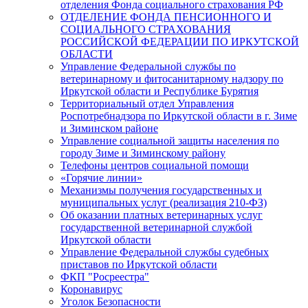
отделения Фонда социального страхования РФ
ОТДЕЛЕНИЕ ФОНДА ПЕНСИОННОГО И
СОЦИАЛЬНОГО СТРАХОВАНИЯ
РОССИЙСКОЙ ФЕДЕРАЦИИ ПО ИРКУТСКОЙ
ОБЛАСТИ
Управление Федеральной службы по
ветеринарному и фитосанитарному надзору по
Иркутской области и Республике Бурятия
Территориальный отдел Управления
Роспотребнадзора по Иркутской области в г. Зиме
и Зиминском районе
Управление социальной защиты населения по
городу Зиме и Зиминскому району
Телефоны центров социальной помощи
«Горячие линии»
Механизмы получения государственных и
муниципальных услуг (реализация 210-ФЗ)
Об оказании платных ветеринарных услуг
государственной ветеринарной службой
Иркутской области
Управление Федеральной службы судебных
приставов по Иркутской области
ФКП "Росреестра"
Коронавирус
Уголок Безопасности