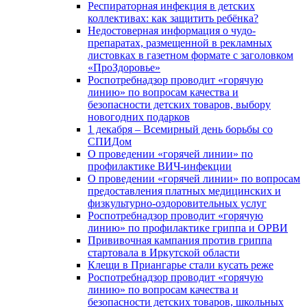
Респираторная инфекция в детских
коллективах: как защитить ребёнка?
Недостоверная информация о чудо-
препаратах, размещенной в рекламных
листовках в газетном формате с заголовком
«ПроЗдоровье»
Роспотребнадзор проводит «горячую
линию» по вопросам качества и
безопасности детских товаров, выбору
новогодних подарков
1 декабря – Всемирный день борьбы со
СПИДом
О проведении «горячей линии» по
профилактике ВИЧ-инфекции
О проведении «горячей линии» по вопросам
предоставления платных медицинских и
физкультурно-оздоровительных услуг
Роспотребнадзор проводит «горячую
линию» по профилактике гриппа и ОРВИ
Прививочная кампания против гриппа
стартовала в Иркутской области
Клещи в Приангарье стали кусать реже
Роспотребнадзор проводит «горячую
линию» по вопросам качества и
безопасности детских товаров, школьных