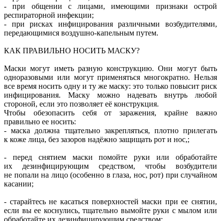
- при общении с лицами, имеющими признаки острой
респираторной инфекции;
- при рисках инфицирования различными возбудителями,
передающимися воздушно-капельным путем.
КАК ПРАВИЛЬНО НОСИТЬ МАСКУ?
Маски могут иметь разную конструкцию. Они могут быть
одноразовыми или могут применяться многократно. Нельзя
все время носить одну и ту же маску: это только повысит риск
инфицирования. Маску можно надевать внутрь любой
стороной, если это позволяет её конструкция.
Чтобы обезопасить себя от заражения, крайне важно
правильно ее носить:
- маска должна тщательно закрепляться, плотно прилегать
к коже лица, без зазоров надёжно защищать рот и нос,;
- перед снятием маски помойте руки или обработайте
их дезинфицирующим средством, чтобы возбудители
не попали на лицо (особенно в глаза, нос, рот) при случайном
касании;
- старайтесь не касаться поверхностей маски при ее снятии,
если вы ее коснулись, тщательно вымойте руки с мылом или
обработайте их дезинфицирующим средством;