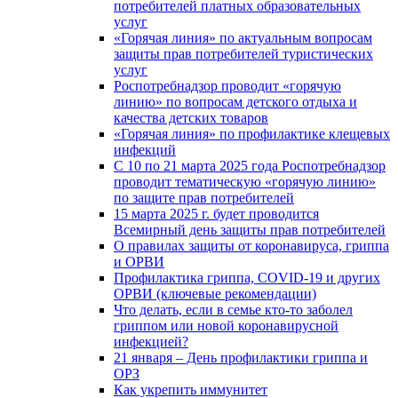
потребителей платных образовательных
услуг
«Горячая линия» по актуальным вопросам
защиты прав потребителей туристических
услуг
Роспотребнадзор проводит «горячую
линию» по вопросам детского отдыха и
качества детских товаров
«Горячая линия» по профилактике клещевых
инфекций
С 10 по 21 марта 2025 года Роспотребнадзор
проводит тематическую «горячую линию»
по защите прав потребителей
15 марта 2025 г. будет проводится
Всемирный день защиты прав потребителей
О правилах защиты от коронавируса, гриппа
и ОРВИ
Профилактика гриппа, COVID-19 и других
ОРВИ (ключевые рекомендации)
Что делать, если в семье кто-то заболел
гриппом или новой коронавирусной
инфекцией?
21 января – День профилактики гриппа и
ОРЗ
Как укрепить иммунитет