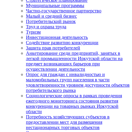
Стратегическое планирование
Муниципальные программы
Частно-государственное партнерство
Малый и средний бизнес
Потребительский рынок
Труд и охрана труда
Туризм
Инвестиционная деятельность
Содействие развитию конкуренции
Защита прав потребителей
Анкетирование среди предприятий, занятых в
легкой промышленности Иркутской области на
предмет возникающих барьеров при
осуществлении деятельности
Опрос для граждан с инвалидностью и
маломобильных групп населения в части
удовлетворенности уровнем доступности объектов
потребительского рынка
Социологические опросы в рамках проведения
ежегодного мониторинга состояния развития
конкуренции на товарных рынках Иркутской
области
Потребность хозяйствующих субъектов в
предоставлении мест для размещения
нестационарных торговых объектов