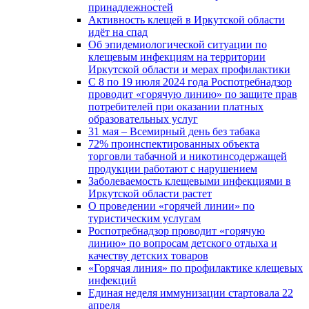
принадлежностей
Активность клещей в Иркутской области
идёт на спад
Об эпидемиологической ситуации по
клещевым инфекциям на территории
Иркутской области и мерах профилактики
С 8 по 19 июля 2024 года Роспотребнадзор
проводит «горячую линию» по защите прав
потребителей при оказании платных
образовательных услуг
31 мая – Всемирный день без табака
72% проинспектированных объекта
торговли табачной и никотинсодержащей
продукции работают с нарушением
Заболеваемость клещевыми инфекциями в
Иркутской области растет
О проведении «горячей линии» по
туристическим услугам
Роспотребнадзор проводит «горячую
линию» по вопросам детского отдыха и
качеству детских товаров
«Горячая линия» по профилактике клещевых
инфекций
Единая неделя иммунизации стартовала 22
апреля