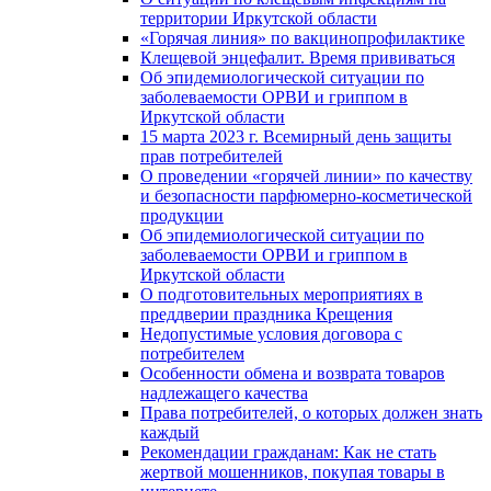
территории Иркутской области
«Горячая линия» по вакцинопрофилактике
Клещевой энцефалит. Время прививаться
Об эпидемиологической ситуации по
заболеваемости ОРВИ и гриппом в
Иркутской области
15 марта 2023 г. Всемирный день защиты
прав потребителей
О проведении «горячей линии» по качеству
и безопасности парфюмерно-косметической
продукции
Об эпидемиологической ситуации по
заболеваемости ОРВИ и гриппом в
Иркутской области
О подготовительных мероприятиях в
преддверии праздника Крещения
Недопустимые условия договора с
потребителем
Особенности обмена и возврата товаров
надлежащего качества
Права потребителей, о которых должен знать
каждый
Рекомендации гражданам: Как не стать
жертвой мошенников, покупая товары в