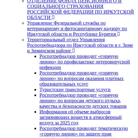
ОТДЕЛЕНИЕ ФОНДА ПЕНСИОННОГО И
СОЦИАЛЬНОГО СТРАХОВАНИЯ
РОССИЙСКОЙ ФЕДЕРАЦИИ ПО ИРКУТСКОЙ
ОБЛАСТИ
Управление Федеральной службы по
ветеринарному и фитосанитарному надзору по
Иркутской области и Республике Бурятия
Территориальный отдел Управления
Роспотребнадзора по Иркутской области в г. Зиме
и Зиминском районе
Роспотребнадзор проводит «горячую
линию» по профилактике энтеровирусной
инфекции
Роспотребнадзор проводит «горячую
линию» по вопросам оказания платных
образовательных услуг
Туристские транспортные услуги
Роспотребнадзор проводит «горячую
линию» по вопросам детского отдыха,
качества и безопасности детских товаров
Информация об объеме выбросов
загрязняющих веществ в атмосферный
воздух за 2025 год
Роспотребнадзор проводит тематическую
«горячую линию» по защите прав