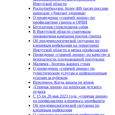
Иркутской области
Роспотребнадзор: более 400 тысяч россиян
написали «Диктант здоровья»
О проведении «горячей линии» по
профилактике гриппа и ОРВИ
Бесплатная стерилизация собак
В Иркутской области стартовала
прививочная кампания против гриппа
Об эпидемиологической ситуации по
клещевым инфекциям на территории
Иркутской области и мерах профилактики
Проведение «горячей линии» по качеству и
безопасности плодоовощной продукции
Малярия - болезнь жарких стран
О проведении «горячей линии» по
туристическим услугам и инфекционным
угрозам за рубежом
Иерсиниоз. Когда запасы не впрок
«Горячая линия» по вопросам детского
отдыха
С 15 по 26 мая 2023 года «горячая линия»
по профилактике клещевого энцефалита
Об эпидемиологической ситуации по
клещевым инфекциям
О ситуации по клещевым инфекциям на