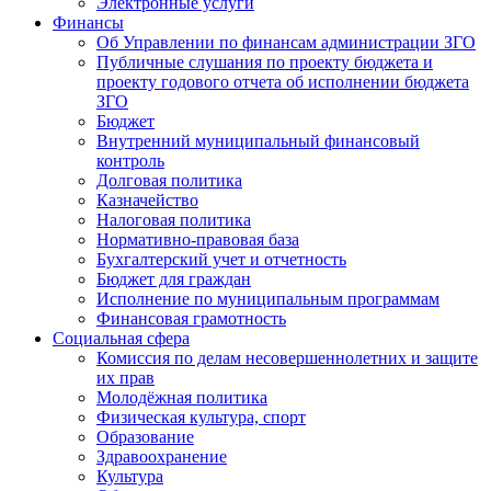
Электронные услуги
Финансы
Об Управлении по финансам администрации ЗГО
Публичные слушания по проекту бюджета и
проекту годового отчета об исполнении бюджета
ЗГО
Бюджет
Внутренний муниципальный финансовый
контроль
Долговая политика
Казначейство
Налоговая политика
Нормативно-правовая база
Бухгалтерский учет и отчетность
Бюджет для граждан
Исполнение по муниципальным программам
Финансовая грамотность
Социальная сфера
Комиссия по делам несовершеннолетних и защите
их прав
Молодёжная политика
Физическая культура, спорт
Образование
Здравоохранение
Культура