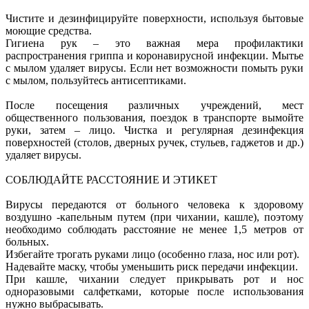
Чистите и дезинфицируйте поверхности, используя бытовые
моющие средства.
Гигиена рук – это важная мера профилактики
распространения гриппа и коронавирусной инфекции. Мытье
с мылом удаляет вирусы. Если нет возможности помыть руки
с мылом, пользуйтесь антисептиками.
После посещения различных учреждений, мест
общественного пользования, поездок в транспорте вымойте
руки, затем – лицо. Чистка и регулярная дезинфекция
поверхностей (столов, дверных ручек, стульев, гаджетов и др.)
удаляет вирусы.
СОБЛЮДАЙТЕ РАССТОЯНИЕ И ЭТИКЕТ
Вирусы передаются от больного человека к здоровому
воздушно -капельным путем (при чихании, кашле), поэтому
необходимо соблюдать расстояние не менее 1,5 метров от
больных.
Избегайте трогать руками лицо (особенно глаза, нос или рот).
Надевайте маску, чтобы уменьшить риск передачи инфекции.
При кашле, чихании следует прикрывать рот и нос
одноразовыми салфетками, которые после использования
нужно выбрасывать.