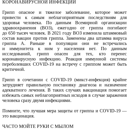
КОРОНАВИРУСНОЙ ИНФЕКЦИИ
Грипп опасное и тяжелое заболевание, которое может
привести к самым неблагоприятным последствиям для
здоровья человека. По данным Всемирной организации
здравоохранения (ВОЗ), ежегодно от гриппа погибают
до 650 тысяч человек. В 2021 году ВОЗ изменила штаммовый
состав вакцин против гриппа. Заменены два штамма вируса
гриппа А. Раньше в популяции они не встречались
и иммунитета к ним у населения нет. По данным
исследований, грипп опасен для тех, кто перенес
коронавирусную инфекцию. Реакция иммунной системы
переболевших COVID-19 на встречу с гриппом может быть
критичной.
Грипп в сочетании с COVID-19 (микст-инфекция) крайне
затрудняет правильную постановку диагноза и назначение
адекватного лечения. В таких случаях вакцинация помогает
избежать самых неблагоприятных исходов в случае заражения
человека сразу двумя инфекциями.
Помните, что лучшая мера защиты от гриппа и COVID-19 —
это вакцинация.
ЧАСТО МОЙТЕ РУКИ С МЫЛОМ