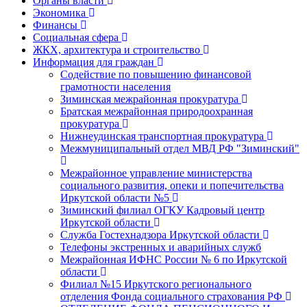
Органы власти
Экономика
Финансы
Социальная сфера
ЖКХ, архитектура и строительство
Информация для граждан
Содействие по повышению финансовой
грамотности населения
Зиминская межрайонная прокуратура
Братская межрайонная природоохранная
прокуратура
Нижнеудинская транспортная прокуратура
Межмуниципальный отдел МВД РФ "Зиминский"
Межрайонное управление министерства
социального развития, опеки и попечительства
Иркутской области №5
Зиминский филиал ОГКУ Кадровый центр
Иркутской области
Служба Гостехнадзора Иркутской области
Телефоны экстренных и аварийных служб
Межрайонная ИФНС России № 6 по Иркутской
области
Филиал №15 Иркутского регионального
отделения Фонда социального страхования РФ