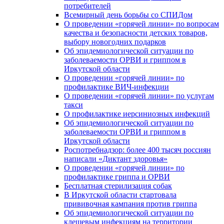
потребителей
Всемирный день борьбы со СПИДом
О проведении «горячей линии» по вопросам
качества и безопасности детских товаров,
выбору новогодних подарков
Об эпидемиологической ситуации по
заболеваемости ОРВИ и гриппом в
Иркутской области
О проведении «горячей линии» по
профилактике ВИЧ-инфекции
О проведении «горячей линии» по услугам
такси
О профилактике иерсиниозных инфекций
Об эпидемиологической ситуации по
заболеваемости ОРВИ и гриппом в
Иркутской области
Роспотребнадзор: более 400 тысяч россиян
написали «Диктант здоровья»
О проведении «горячей линии» по
профилактике гриппа и ОРВИ
Бесплатная стерилизация собак
В Иркутской области стартовала
прививочная кампания против гриппа
Об эпидемиологической ситуации по
клещевым инфекциям на территории