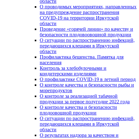
области
О проводимых мероприятиях, направленных
на предупреждение распространения
COVID-19 на территории Иркутской
области
Проведение «горячей линии» по качеству и
безопасности плодовоовощной продукции
О ситуации по распространению инфекций,
передающихся клещами в Иркутской
области
Профилактика бешенства. Памятка для
населения
Контроль за хлебобулочными и
кондитерскими изделиями
О профилактике COVID-19 в летний период
О контроле качества и безопасности рыбы и
морепродуктов
О контроле за реализацией табачной
продукции за первое полугодие 2022 года
О контроле качества и безопасности
плодоовощной продукции
О ситуации по распространению инфекций,
передающихся клещами в Иркутской
области
О результатах надзора за качеством и