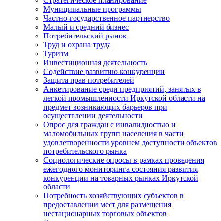
Стратегическое планирование
Муниципальные программы
Частно-государственное партнерство
Малый и средний бизнес
Потребительский рынок
Труд и охрана труда
Туризм
Инвестиционная деятельность
Содействие развитию конкуренции
Защита прав потребителей
Анкетирование среди предприятий, занятых в
легкой промышленности Иркутской области на
предмет возникающих барьеров при
осуществлении деятельности
Опрос для граждан с инвалидностью и
маломобильных групп населения в части
удовлетворенности уровнем доступности объектов
потребительского рынка
Социологические опросы в рамках проведения
ежегодного мониторинга состояния развития
конкуренции на товарных рынках Иркутской
области
Потребность хозяйствующих субъектов в
предоставлении мест для размещения
нестационарных торговых объектов