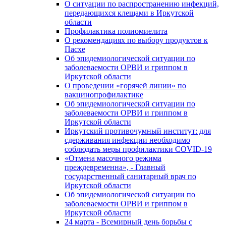
О ситуации по распространению инфекций,
передающихся клещами в Иркутской
области
Профилактика полиомиелита
О рекомендациях по выбору продуктов к
Пасхе
Об эпидемиологической ситуации по
заболеваемости ОРВИ и гриппом в
Иркутской области
О проведении «горячей линии» по
вакцинопрофилактике
Об эпидемиологической ситуации по
заболеваемости ОРВИ и гриппом в
Иркутской области
Иркутский противочумный институт: для
сдерживания инфекции необходимо
соблюдать меры профилактики COVID-19
«Отмена масочного режима
преждевременна», - Главный
государственный санитарный врач по
Иркутской области
Об эпидемиологической ситуации по
заболеваемости ОРВИ и гриппом в
Иркутской области
24 марта - Всемирный день борьбы с