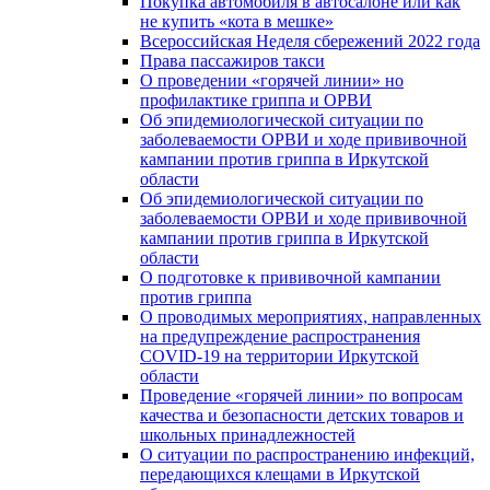
Покупка автомобиля в автосалоне или как
не купить «кота в мешке»
Всероссийская Неделя сбережений 2022 года
Права пассажиров такси
О проведении «горячей линии» но
профилактике гриппа и ОРВИ
Об эпидемиологической ситуации по
заболеваемости ОРВИ и ходе прививочной
кампании против гриппа в Иркутской
области
Об эпидемиологической ситуации по
заболеваемости ОРВИ и ходе прививочной
кампании против гриппа в Иркутской
области
О подготовке к прививочной кампании
против гриппа
О проводимых мероприятиях, направленных
на предупреждение распространения
COVID-19 на территории Иркутской
области
Проведение «горячей линии» по вопросам
качества и безопасности детских товаров и
школьных принадлежностей
О ситуации по распространению инфекций,
передающихся клещами в Иркутской