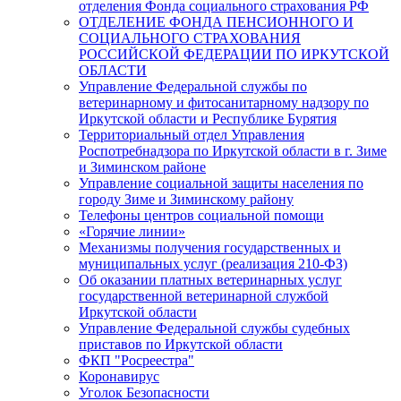
отделения Фонда социального страхования РФ
ОТДЕЛЕНИЕ ФОНДА ПЕНСИОННОГО И
СОЦИАЛЬНОГО СТРАХОВАНИЯ
РОССИЙСКОЙ ФЕДЕРАЦИИ ПО ИРКУТСКОЙ
ОБЛАСТИ
Управление Федеральной службы по
ветеринарному и фитосанитарному надзору по
Иркутской области и Республике Бурятия
Территориальный отдел Управления
Роспотребнадзора по Иркутской области в г. Зиме
и Зиминском районе
Управление социальной защиты населения по
городу Зиме и Зиминскому району
Телефоны центров социальной помощи
«Горячие линии»
Механизмы получения государственных и
муниципальных услуг (реализация 210-ФЗ)
Об оказании платных ветеринарных услуг
государственной ветеринарной службой
Иркутской области
Управление Федеральной службы судебных
приставов по Иркутской области
ФКП "Росреестра"
Коронавирус
Уголок Безопасности