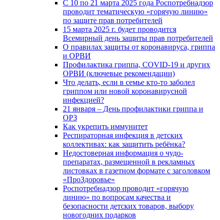
С 10 по 21 марта 2025 года Роспотребнадзор
проводит тематическую «горячую линию»
по защите прав потребителей
15 марта 2025 г. будет проводится
Всемирный день защиты прав потребителей
О правилах защиты от коронавируса, гриппа
и ОРВИ
Профилактика гриппа, COVID-19 и других
ОРВИ (ключевые рекомендации)
Что делать, если в семье кто-то заболел
гриппом или новой коронавирусной
инфекцией?
21 января – День профилактики гриппа и
ОРЗ
Как укрепить иммунитет
Респираторная инфекция в детских
коллективах: как защитить ребёнка?
Недостоверная информация о чудо-
препаратах, размещенной в рекламных
листовках в газетном формате с заголовком
«ПроЗдоровье»
Роспотребнадзор проводит «горячую
линию» по вопросам качества и
безопасности детских товаров, выбору
новогодних подарков