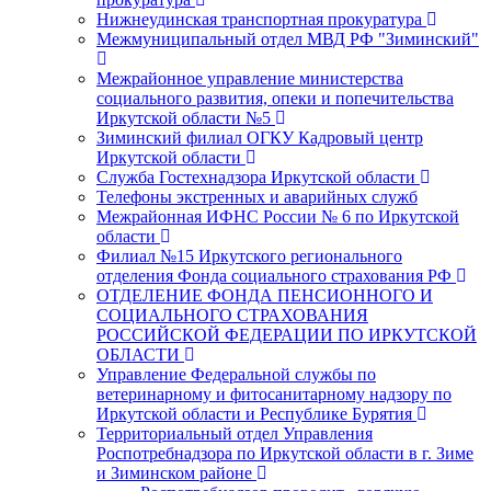
Нижнеудинская транспортная прокуратура
Межмуниципальный отдел МВД РФ "Зиминский"
Межрайонное управление министерства
социального развития, опеки и попечительства
Иркутской области №5
Зиминский филиал ОГКУ Кадровый центр
Иркутской области
Служба Гостехнадзора Иркутской области
Телефоны экстренных и аварийных служб
Межрайонная ИФНС России № 6 по Иркутской
области
Филиал №15 Иркутского регионального
отделения Фонда социального страхования РФ
ОТДЕЛЕНИЕ ФОНДА ПЕНСИОННОГО И
СОЦИАЛЬНОГО СТРАХОВАНИЯ
РОССИЙСКОЙ ФЕДЕРАЦИИ ПО ИРКУТСКОЙ
ОБЛАСТИ
Управление Федеральной службы по
ветеринарному и фитосанитарному надзору по
Иркутской области и Республике Бурятия
Территориальный отдел Управления
Роспотребнадзора по Иркутской области в г. Зиме
и Зиминском районе