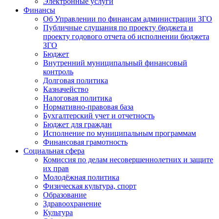
Электронные услуги
Финансы
Об Управлении по финансам администрации ЗГО
Публичные слушания по проекту бюджета и
проекту годового отчета об исполнении бюджета
ЗГО
Бюджет
Внутренний муниципальный финансовый
контроль
Долговая политика
Казначейство
Налоговая политика
Нормативно-правовая база
Бухгалтерский учет и отчетность
Бюджет для граждан
Исполнение по муниципальным программам
Финансовая грамотность
Социальная сфера
Комиссия по делам несовершеннолетних и защите
их прав
Молодёжная политика
Физическая культура, спорт
Образование
Здравоохранение
Культура