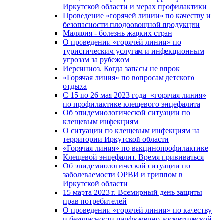
Иркутской области и мерах профилактики
Проведение «горячей линии» по качеству и
безопасности плодоовощной продукции
Малярия - болезнь жарких стран
О проведении «горячей линии» по
туристическим услугам и инфекционным
угрозам за рубежом
Иерсиниоз. Когда запасы не впрок
«Горячая линия» по вопросам детского
отдыха
С 15 по 26 мая 2023 года «горячая линия»
по профилактике клещевого энцефалита
Об эпидемиологической ситуации по
клещевым инфекциям
О ситуации по клещевым инфекциям на
территории Иркутской области
«Горячая линия» по вакцинопрофилактике
Клещевой энцефалит. Время прививаться
Об эпидемиологической ситуации по
заболеваемости ОРВИ и гриппом в
Иркутской области
15 марта 2023 г. Всемирный день защиты
прав потребителей
О проведении «горячей линии» по качеству
и безопасности парфюмерно-косметической