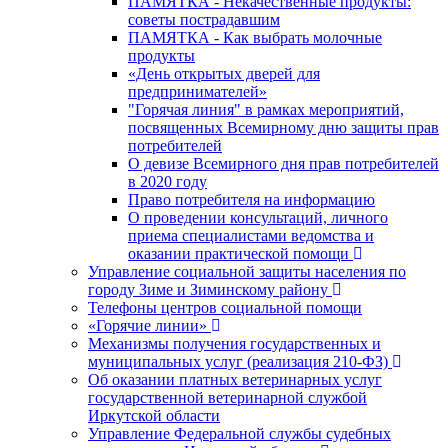
ПАМЯТКА - Некачественные продукты:
советы пострадавшим
ПАМЯТКА - Как выбрать молочные
продукты
«День открытых дверей для
предпринимателей»
"Горячая линия" в рамках мероприятий,
посвященных Всемирному дню защиты прав
потребителей
О девизе Всемирного дня прав потребителей
в 2020 году
Право потребителя на информацию
О проведении консультаций, личного
приема специалистами ведомства и
оказании практической помощи
Управление социальной защиты населения по
городу Зиме и Зиминскому району
Телефоны центров социальной помощи
«Горячие линии»
Механизмы получения государственных и
муниципальных услуг (реализация 210-ФЗ)
Об оказании платных ветеринарных услуг
государственной ветеринарной службой
Иркутской области
Управление Федеральной службы судебных