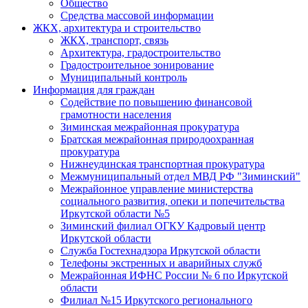
Общество
Средства массовой информации
ЖКХ, архитектура и строительство
ЖКХ, транспорт, связь
Архитектура, градостроительство
Градостроительное зонирование
Муниципальный контроль
Информация для граждан
Содействие по повышению финансовой
грамотности населения
Зиминская межрайонная прокуратура
Братская межрайонная природоохранная
прокуратура
Нижнеудинская транспортная прокуратура
Межмуниципальный отдел МВД РФ "Зиминский"
Межрайонное управление министерства
социального развития, опеки и попечительства
Иркутской области №5
Зиминский филиал ОГКУ Кадровый центр
Иркутской области
Служба Гостехнадзора Иркутской области
Телефоны экстренных и аварийных служб
Межрайонная ИФНС России № 6 по Иркутской
области
Филиал №15 Иркутского регионального