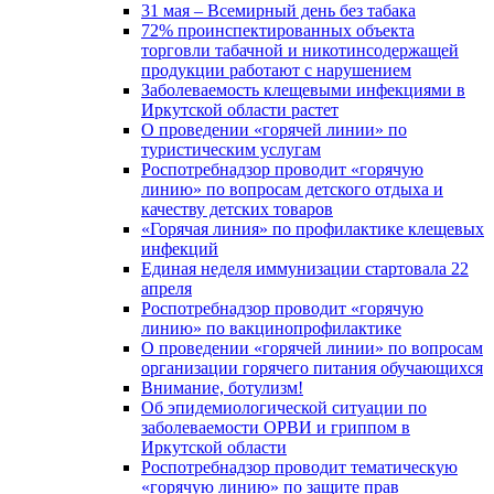
31 мая – Всемирный день без табака
72% проинспектированных объекта
торговли табачной и никотинсодержащей
продукции работают с нарушением
Заболеваемость клещевыми инфекциями в
Иркутской области растет
О проведении «горячей линии» по
туристическим услугам
Роспотребнадзор проводит «горячую
линию» по вопросам детского отдыха и
качеству детских товаров
«Горячая линия» по профилактике клещевых
инфекций
Единая неделя иммунизации стартовала 22
апреля
Роспотребнадзор проводит «горячую
линию» по вакцинопрофилактике
О проведении «горячей линии» по вопросам
организации горячего питания обучающихся
Внимание, ботулизм!
Об эпидемиологической ситуации по
заболеваемости ОРВИ и гриппом в
Иркутской области
Роспотребнадзор проводит тематическую
«горячую линию» по защите прав