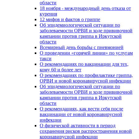
области
18 ноября - международный день отказа от
курения
12 мифов и фактов о гриппе
Об эпидемиологической ситуации по
заболеваемости ОРВИ и ходе прививочной
кампании против гриппа в Иркутской
области
Всемирный день борьбы с пневмонией
О проведении «горячей линии» по услугам
такси
О рекомендациях по вакцинации для тех,
кому 60 и более лет
О рекомендациях по профилактике гриппа,
ОРВИ и новой коронавирусной инфекции
Об эпидемиологической ситуации по
заболеваемости ОРВИ и ходе прививочной
кампании против гриппа в Иркутской
области
О рекомендациях, как вести себя после
вакцинации от новой коронавирусной
инфекции
О физической активности в период
сохранения рисков распространения новой
коронавирусной инфекции