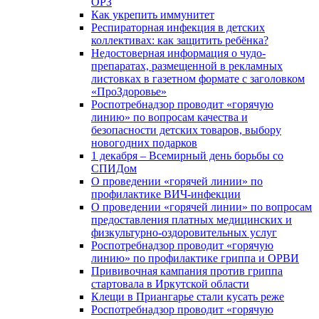
ОРЗ
Как укрепить иммунитет
Респираторная инфекция в детских
коллективах: как защитить ребёнка?
Недостоверная информация о чудо-
препаратах, размещенной в рекламных
листовках в газетном формате с заголовком
«ПроЗдоровье»
Роспотребнадзор проводит «горячую
линию» по вопросам качества и
безопасности детских товаров, выбору
новогодних подарков
1 декабря – Всемирный день борьбы со
СПИДом
О проведении «горячей линии» по
профилактике ВИЧ-инфекции
О проведении «горячей линии» по вопросам
предоставления платных медицинских и
физкультурно-оздоровительных услуг
Роспотребнадзор проводит «горячую
линию» по профилактике гриппа и ОРВИ
Прививочная кампания против гриппа
стартовала в Иркутской области
Клещи в Приангарье стали кусать реже
Роспотребнадзор проводит «горячую