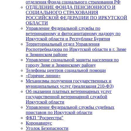
отделения Фонда социального страхования РФ
ОТДЕЛЕНИЕ ФОНДА ПЕНСИОННОГО И
СОЦИАЛЬНОГО СТРАХОВАНИЯ
РОССИЙСКОЙ ФЕДЕРАЦИИ ПО ИРКУТСКОЙ
ОБЛАСТИ
Управление Федеральной службы по
ветеринарному и фитосанитарному надзору по
Иркутской области и Республике Бурятия
Территориальный отдел Управления
Роспотребнадзора по Иркутской области в г. Зиме
и Зиминском районе
Управление социальной защиты населения по
городу Зиме и Зиминскому району
Телефоны центров социальной помощи
«Горячие линии»
Механизмы получения государственных и
муниципальных услуг (реализация 210-ФЗ)
Об оказании платных ветеринарных услуг
государственной ветеринарной службой
Иркутской области
Управление Федеральной службы судебных
приставов по Иркутской области
ФКП "Росреестра"
Коронавирус
Уголок Безопасности