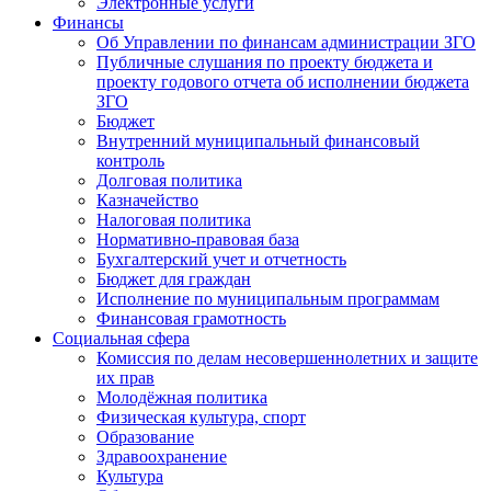
Электронные услуги
Финансы
Об Управлении по финансам администрации ЗГО
Публичные слушания по проекту бюджета и
проекту годового отчета об исполнении бюджета
ЗГО
Бюджет
Внутренний муниципальный финансовый
контроль
Долговая политика
Казначейство
Налоговая политика
Нормативно-правовая база
Бухгалтерский учет и отчетность
Бюджет для граждан
Исполнение по муниципальным программам
Финансовая грамотность
Социальная сфера
Комиссия по делам несовершеннолетних и защите
их прав
Молодёжная политика
Физическая культура, спорт
Образование
Здравоохранение
Культура