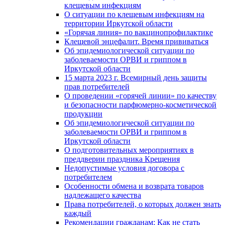
клещевым инфекциям
О ситуации по клещевым инфекциям на
территории Иркутской области
«Горячая линия» по вакцинопрофилактике
Клещевой энцефалит. Время прививаться
Об эпидемиологической ситуации по
заболеваемости ОРВИ и гриппом в
Иркутской области
15 марта 2023 г. Всемирный день защиты
прав потребителей
О проведении «горячей линии» по качеству
и безопасности парфюмерно-косметической
продукции
Об эпидемиологической ситуации по
заболеваемости ОРВИ и гриппом в
Иркутской области
О подготовительных мероприятиях в
преддверии праздника Крещения
Недопустимые условия договора с
потребителем
Особенности обмена и возврата товаров
надлежащего качества
Права потребителей, о которых должен знать
каждый
Рекомендации гражданам: Как не стать