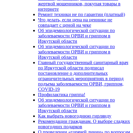
жертвой мошенников, покупая товары в
интернете
Ремонт техники не по гарантии (платный)
Что делать, если цена на ценнике не
совпадает с ценой на чеке
Об эпидемиологической ситуации по
заболеваемости ОРВИ и гриппом в
Иркутской области
Об эпидемиологической ситуации по
заболеваемости ОРВИ и гриппом в
Иркутской области
Главный государственный санитарный врач
по Иркутской области подписал
постановление о дополнительных
ограничительных мероприятиях в период
подъема заболеваемости ОРВИ, гриппом,
COVID-19
Профилактика гриппа!
Об эпидемиологической ситуации по
заболеваемости ОРВИ и гриппом в
Иркутской области
Как выбрать новогоднюю гирлянду
Рекомендации гражданам. О выборе сладких
новогодних подарков
О проведении «горячей линии» по вопросам