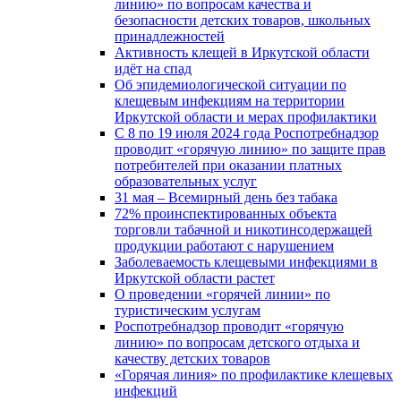
линию» по вопросам качества и
безопасности детских товаров, школьных
принадлежностей
Активность клещей в Иркутской области
идёт на спад
Об эпидемиологической ситуации по
клещевым инфекциям на территории
Иркутской области и мерах профилактики
С 8 по 19 июля 2024 года Роспотребнадзор
проводит «горячую линию» по защите прав
потребителей при оказании платных
образовательных услуг
31 мая – Всемирный день без табака
72% проинспектированных объекта
торговли табачной и никотинсодержащей
продукции работают с нарушением
Заболеваемость клещевыми инфекциями в
Иркутской области растет
О проведении «горячей линии» по
туристическим услугам
Роспотребнадзор проводит «горячую
линию» по вопросам детского отдыха и
качеству детских товаров
«Горячая линия» по профилактике клещевых
инфекций