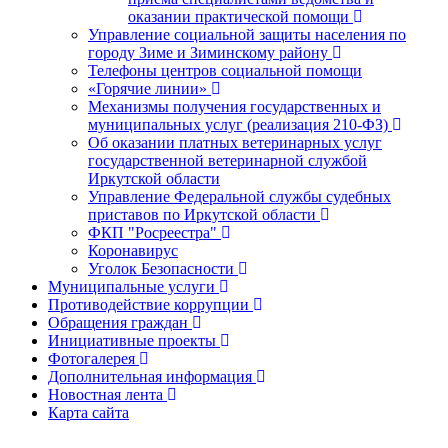
оказании практической помощи
Управление социальной защиты населения по
городу Зиме и Зиминскому району
Телефоны центров социальной помощи
«Горячие линии»
Механизмы получения государственных и
муниципальных услуг (реализация 210-ФЗ)
Об оказании платных ветеринарных услуг
государственной ветеринарной службой
Иркутской области
Управление Федеральной службы судебных
приставов по Иркутской области
ФКП "Росреестра"
Коронавирус
Уголок Безопасности
Муниципальные услуги
Противодействие коррупции
Обращения граждан
Инициативные проекты
Фотогалерея
Дополнительная информация
Новостная лента
Карта сайта