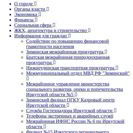
О городе
Органы власти
Экономика
Финансы
Социальная сфера
ЖКХ, архитектура и строительство
Информация для граждан
Содействие по повышению финансовой
грамотности населения
Зиминская межрайонная прокуратура
Братская межрайонная природоохранная
прокуратура
Нижнеудинская транспортная прокуратура
Межмуниципальный отдел МВД РФ "Зиминский"
Межрайонное управление министерства
социального развития, опеки и попечительства
Иркутской области №5
Зиминский филиал ОГКУ Кадровый центр
Иркутской области
Служба Гостехнадзора Иркутской области
Телефоны экстренных и аварийных служб
Межрайонная ИФНС России № 6 по Иркутской
области
Филиал №15 Иркутского регионального