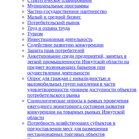
Стратегическое планирование
Муниципальные программы
Частно-государственное партнерство
Малый и средний бизнес
Потребительский рынок
Труд и охрана труда
Туризм
Инвестиционная деятельность
Содействие развитию конкуренции
Защита прав потребителей
Анкетирование среди предприятий, занятых в
легкой промышленности Иркутской области на
предмет возникающих барьеров при
осуществлении деятельности
Опрос для граждан с инвалидностью и
маломобильных групп населения в части
удовлетворенности уровнем доступности объектов
потребительского рынка
Социологические опросы в рамках проведения
ежегодного мониторинга состояния развития
конкуренции на товарных рынках Иркутской
области
Потребность хозяйствующих субъектов в
предоставлении мест для размещения
нестационарных торговых объектов