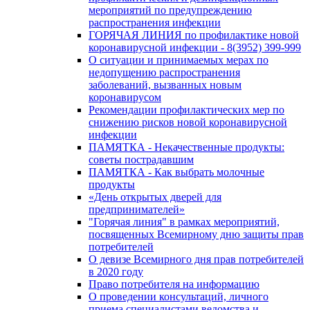
мероприятий по предупреждению
распространения инфекции
ГОРЯЧАЯ ЛИНИЯ по профилактике новой
коронавирусной инфекции - 8(3952) 399-999
О ситуации и принимаемых мерах по
недопущению распространения
заболеваний, вызванных новым
коронавирусом
Рекомендации профилактических мер по
снижению рисков новой коронавирусной
инфекции
ПАМЯТКА - Некачественные продукты:
советы пострадавшим
ПАМЯТКА - Как выбрать молочные
продукты
«День открытых дверей для
предпринимателей»
"Горячая линия" в рамках мероприятий,
посвященных Всемирному дню защиты прав
потребителей
О девизе Всемирного дня прав потребителей
в 2020 году
Право потребителя на информацию
О проведении консультаций, личного
приема специалистами ведомства и