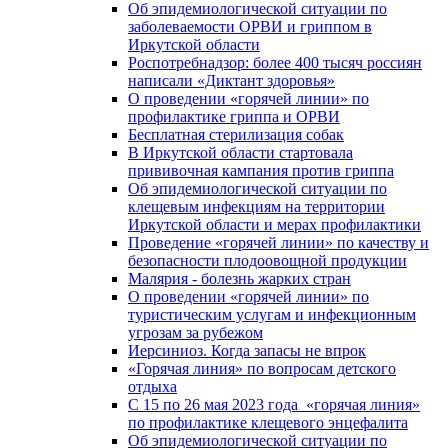
Об эпидемиологической ситуации по
заболеваемости ОРВИ и гриппом в
Иркутской области
Роспотребнадзор: более 400 тысяч россиян
написали «Диктант здоровья»
О проведении «горячей линии» по
профилактике гриппа и ОРВИ
Бесплатная стерилизация собак
В Иркутской области стартовала
прививочная кампания против гриппа
Об эпидемиологической ситуации по
клещевым инфекциям на территории
Иркутской области и мерах профилактики
Проведение «горячей линии» по качеству и
безопасности плодоовощной продукции
Малярия - болезнь жарких стран
О проведении «горячей линии» по
туристическим услугам и инфекционным
угрозам за рубежом
Иерсиниоз. Когда запасы не впрок
«Горячая линия» по вопросам детского
отдыха
С 15 по 26 мая 2023 года «горячая линия»
по профилактике клещевого энцефалита
Об эпидемиологической ситуации по