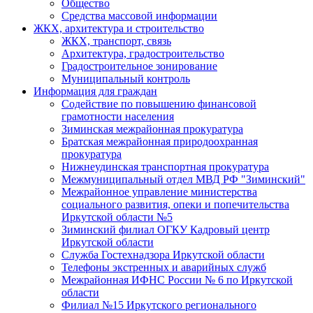
Общество
Средства массовой информации
ЖКХ, архитектура и строительство
ЖКХ, транспорт, связь
Архитектура, градостроительство
Градостроительное зонирование
Муниципальный контроль
Информация для граждан
Содействие по повышению финансовой
грамотности населения
Зиминская межрайонная прокуратура
Братская межрайонная природоохранная
прокуратура
Нижнеудинская транспортная прокуратура
Межмуниципальный отдел МВД РФ "Зиминский"
Межрайонное управление министерства
социального развития, опеки и попечительства
Иркутской области №5
Зиминский филиал ОГКУ Кадровый центр
Иркутской области
Служба Гостехнадзора Иркутской области
Телефоны экстренных и аварийных служб
Межрайонная ИФНС России № 6 по Иркутской
области
Филиал №15 Иркутского регионального