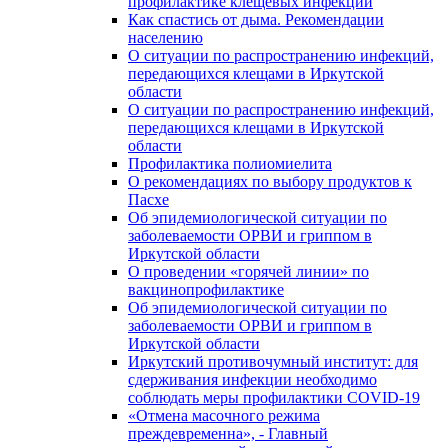
профилактике клещевых инфекций
Как спастись от дыма. Рекомендации
населению
О ситуации по распространению инфекций,
передающихся клещами в Иркутской
области
О ситуации по распространению инфекций,
передающихся клещами в Иркутской
области
Профилактика полиомиелита
О рекомендациях по выбору продуктов к
Пасхе
Об эпидемиологической ситуации по
заболеваемости ОРВИ и гриппом в
Иркутской области
О проведении «горячей линии» по
вакцинопрофилактике
Об эпидемиологической ситуации по
заболеваемости ОРВИ и гриппом в
Иркутской области
Иркутский противочумный институт: для
сдерживания инфекции необходимо
соблюдать меры профилактики COVID-19
«Отмена масочного режима
преждевременна», - Главный