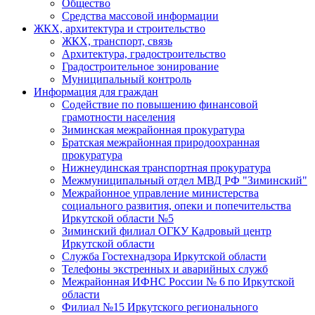
Общество
Средства массовой информации
ЖКХ, архитектура и строительство
ЖКХ, транспорт, связь
Архитектура, градостроительство
Градостроительное зонирование
Муниципальный контроль
Информация для граждан
Содействие по повышению финансовой
грамотности населения
Зиминская межрайонная прокуратура
Братская межрайонная природоохранная
прокуратура
Нижнеудинская транспортная прокуратура
Межмуниципальный отдел МВД РФ "Зиминский"
Межрайонное управление министерства
социального развития, опеки и попечительства
Иркутской области №5
Зиминский филиал ОГКУ Кадровый центр
Иркутской области
Служба Гостехнадзора Иркутской области
Телефоны экстренных и аварийных служб
Межрайонная ИФНС России № 6 по Иркутской
области
Филиал №15 Иркутского регионального