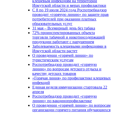
клещевым инфекциям на территории
Иркутской области и мерах профилактики
С 8 по 19 июля 2024 года Роспотребнадзор
проводит «горячую линию» по защите прав
потребителей при оказании платных
образовательных услуг
31 мая – Всемирный день без табака
72% проинспектированных объекта
торговли табачной и никотинсодержащей
продукции работают с нарушением
Заболеваемость клещевыми инфекциями в
Иркутской области растет
О проведении «горячей линии» по
туристическим услугам
Роспотребнадзор проводит «горячую
линию» по вопросам детского отдыха и
качеству детских товаров
«Горячая линия» по профилактике клещевых
инфекций
Единая неделя иммунизации стартовала 22
апреля
Роспотребнадзор проводит «горячую
линию» по вакцинопрофилактике
О проведении «горячей линии» по вопросам
организации горячего питания обучающихся