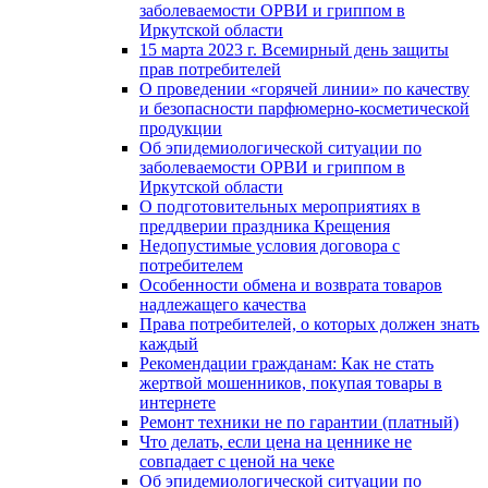
заболеваемости ОРВИ и гриппом в
Иркутской области
15 марта 2023 г. Всемирный день защиты
прав потребителей
О проведении «горячей линии» по качеству
и безопасности парфюмерно-косметической
продукции
Об эпидемиологической ситуации по
заболеваемости ОРВИ и гриппом в
Иркутской области
О подготовительных мероприятиях в
преддверии праздника Крещения
Недопустимые условия договора с
потребителем
Особенности обмена и возврата товаров
надлежащего качества
Права потребителей, о которых должен знать
каждый
Рекомендации гражданам: Как не стать
жертвой мошенников, покупая товары в
интернете
Ремонт техники не по гарантии (платный)
Что делать, если цена на ценнике не
совпадает с ценой на чеке
Об эпидемиологической ситуации по