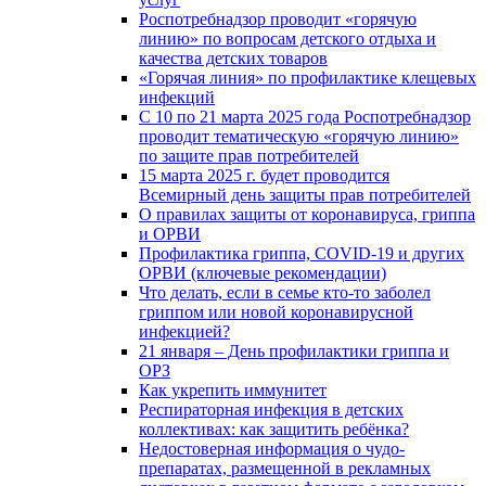
Роспотребнадзор проводит «горячую
линию» по вопросам детского отдыха и
качества детских товаров
«Горячая линия» по профилактике клещевых
инфекций
С 10 по 21 марта 2025 года Роспотребнадзор
проводит тематическую «горячую линию»
по защите прав потребителей
15 марта 2025 г. будет проводится
Всемирный день защиты прав потребителей
О правилах защиты от коронавируса, гриппа
и ОРВИ
Профилактика гриппа, COVID-19 и других
ОРВИ (ключевые рекомендации)
Что делать, если в семье кто-то заболел
гриппом или новой коронавирусной
инфекцией?
21 января – День профилактики гриппа и
ОРЗ
Как укрепить иммунитет
Респираторная инфекция в детских
коллективах: как защитить ребёнка?
Недостоверная информация о чудо-
препаратах, размещенной в рекламных