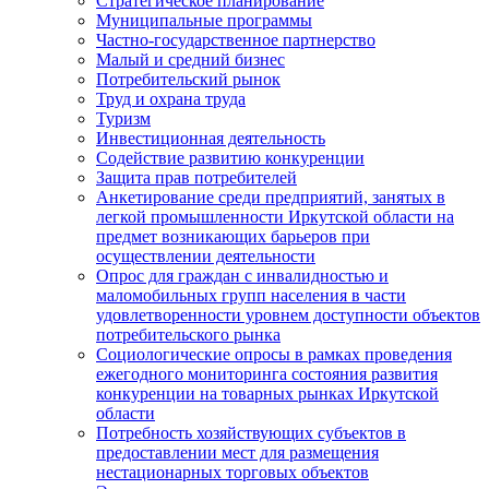
Стратегическое планирование
Муниципальные программы
Частно-государственное партнерство
Малый и средний бизнес
Потребительский рынок
Труд и охрана труда
Туризм
Инвестиционная деятельность
Содействие развитию конкуренции
Защита прав потребителей
Анкетирование среди предприятий, занятых в
легкой промышленности Иркутской области на
предмет возникающих барьеров при
осуществлении деятельности
Опрос для граждан с инвалидностью и
маломобильных групп населения в части
удовлетворенности уровнем доступности объектов
потребительского рынка
Социологические опросы в рамках проведения
ежегодного мониторинга состояния развития
конкуренции на товарных рынках Иркутской
области
Потребность хозяйствующих субъектов в
предоставлении мест для размещения
нестационарных торговых объектов