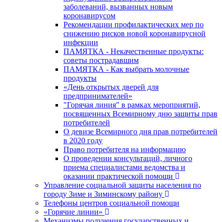
заболеваний, вызванных новым
коронавирусом
Рекомендации профилактических мер по
снижению рисков новой коронавирусной
инфекции
ПАМЯТКА - Некачественные продукты:
советы пострадавшим
ПАМЯТКА - Как выбрать молочные
продукты
«День открытых дверей для
предпринимателей»
"Горячая линия" в рамках мероприятий,
посвященных Всемирному дню защиты прав
потребителей
О девизе Всемирного дня прав потребителей
в 2020 году
Право потребителя на информацию
О проведении консультаций, личного
приема специалистами ведомства и
оказании практической помощи
Управление социальной защиты населения по
городу Зиме и Зиминскому району
Телефоны центров социальной помощи
«Горячие линии»
Механизмы получения государственных и