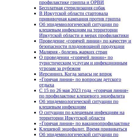
профилактике гриппа и ОРВИ
Бесплатная стерилизация собак
В Иркутской области стартовала
прививочная кампания против гриппа
Об эпидемиологической ситуации по
клещевым инфекциям на территории
Иркутской области и мерах профилактики
Проведение «горячей линии» по качеству и
безопасности плодоовощной продукции
Малярия - болезнь жарких стран
О проведении «горячей линии» по
туристическим услугам и инфекционным
угрозам за рубежом
Иерсиниоз. Когда запасы не впрок
«Горячая линия» по вопросам детского
отдыха
С 15 по 26 мая 2023 года «горячая линия»
по профилактике клещевого энцефалита
Об эпидемиологической ситуации по
клещевым инфекциям
О ситуации по клещевым инфекциям на
территории Иркутской области
«Горячая линия» по вакцинопрофилактике
Клещевой энцефалит. Время прививаться
Об эпидемиологической ситуации по