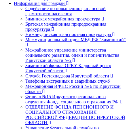
Информация для граждан
Содействие по повышению финансовой
грамотности населения
Зиминская межрайонная прокуратура
Братская межрайонная природоохранная
прокуратура
Нижнеудинская транспортная прокуратура
Межмуниципальный отдел МВД РФ "Зиминский"
Межрайонное управление министерства
социального развития, опеки и попечительства
Иркутской области №5
Зиминский филиал ОГКУ Кадровый центр
Иркутской области
Служба Гостехнадзора Иркутской области
Телефоны экстренных и аварийных служб
Межрайонная ИФНС России № 6 по Иркутской
области
Филиал №15 Иркутского регионального
отделения Фонда социального страхования РФ
ОТДЕЛЕНИЕ ФОНДА ПЕНСИОННОГО И
СОЦИАЛЬНОГО СТРАХОВАНИЯ
РОССИЙСКОЙ ФЕДЕРАЦИИ ПО ИРКУТСКОЙ
ОБЛАСТИ
Управление Федеральной службы по