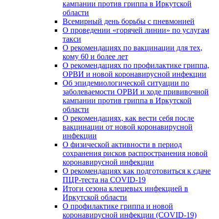
кампании против гриппа в Иркутской
области
Всемирный день борьбы с пневмонией
О проведении «горячей линии» по услугам
такси
О рекомендациях по вакцинации для тех,
кому 60 и более лет
О рекомендациях по профилактике гриппа,
ОРВИ и новой коронавирусной инфекции
Об эпидемиологической ситуации по
заболеваемости ОРВИ и ходе прививочной
кампании против гриппа в Иркутской
области
О рекомендациях, как вести себя после
вакцинации от новой коронавирусной
инфекции
О физической активности в период
сохранения рисков распространения новой
коронавирусной инфекции
О рекомендациях как подготовиться к сдаче
ПЦР-теста на COVID-19
Итоги сезона клещевых инфекцией в
Иркутской области
О профилактике гриппа и новой
коронавирусной инфекции (COVID-19)