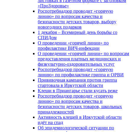
листовках в газетном формате с заголовком
«ПроЗдоровье»
Роспотребнадзор проводит «горячую
линию» по вопросам качества и
безопасности детских товаров, выбору
новогодних подарков
1 декабря – Всемирный день борьбы со
СПИДом
О проведении «горячей линии» по
профилактике ВИЧ-инфекции
О проведении «горячей линии» по вопросам
предоставления платных медицинских и
физкультурно-оздоровительных услуг
Роспотребнадзор проводит «горячую
линию» по профилактике гриппа и ОРВИ
Прививочная кампания против гриппа
стартовала в Иркутской области
Клещи в Приангарье стали кусать реже
Роспотребнадзор проводит «горячую
линию» по вопросам качества и
безопасности детских товаров, школьных
принадлежностей
Активность клещей в Иркутской области
идёт на спад
Об эпидемиологической ситуации по