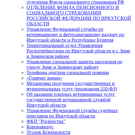
отделения Фонда социального страхования РФ
ОТДЕЛЕНИЕ ФОНДА ПЕНСИОННОГО И
СОЦИАЛЬНОГО СТРАХОВАНИЯ
РОССИЙСКОЙ ФЕДЕРАЦИИ ПО ИРКУТСКОЙ
ОБЛАСТИ
Управление Федеральной службы по
ветеринарному и фитосанитарному надзору по
Иркутской области и Республике Бурятия
Территориальный отдел Управления
Роспотребнадзора по Иркутской области в г. Зиме
и Зиминском районе
Управление социальной защиты населения по
городу Зиме и Зиминскому району
Телефоны центров социальной помощи
«Горячие линии»
Механизмы получения государственных и
муниципальных услуг (реализация 210-ФЗ)
Об оказании платных ветеринарных услуг
государственной ветеринарной службой
Иркутской области
Управление Федеральной службы судебных
приставов по Иркутской области
ФКП "Росреестра"
Коронавирус
Уголок Безопасности