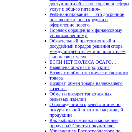
доступности объектов торговли, сферы
услуг и общ-го питания»
Рефинансирование — это досрочное
погашение одного кредита и
оформление нового
Порядок обращения к финансовому
уполномоченному.
Обязательный претензионный и
досудебный порядок решения спора
между потребителем и исполнителем
финансовых услуг.
ЕСЛИ НЕТ ПОЛИСА ОСАГО…..
Выявлена опасная продукция
Возврат и обмен технически сложного
товара
Возврат, обмен товара надлежащего
качества
Обмен и возврат трикотажных
бельевых изделий
О проведении «горячей линии» по
некурительной никотинсодержащей
продукции
Как выбирать молоко и молочные
продукты? Советы покупателю.
Управлением Роспотребнадзора по