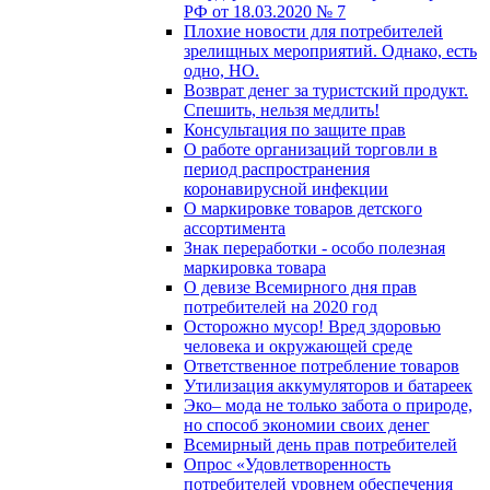
РФ от 18.03.2020 № 7
Плохие новости для потребителей
зрелищных мероприятий. Однако, есть
одно, НО.
Возврат денег за туристский продукт.
Спешить, нельзя медлить!
Консультация по защите прав
О работе организаций торговли в
период распространения
коронавирусной инфекции
О маркировке товаров детского
ассортимента
Знак переработки - особо полезная
маркировка товара
О девизе Всемирного дня прав
потребителей на 2020 год
Осторожно мусор! Вред здоровью
человека и окружающей среде
Ответственное потребление товаров
Утилизация аккумуляторов и батареек
Эко– мода не только забота о природе,
но способ экономии своих денег
Всемирный день прав потребителей
Опрос «Удовлетворенность
потребителей уровнем обеспечения