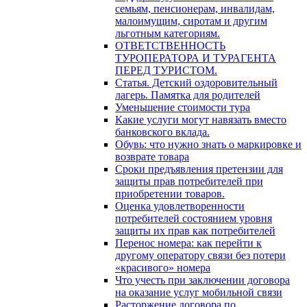
семьям, пенсионерам, инвалидам,
малоимущим, сиротам и другим
льготным категориям.
ОТВЕТСТВЕННОСТЬ
ТУРОПЕРАТОРА И ТУРАГЕНТА
ПЕРЕД ТУРИСТОМ.
Статья. Детский оздоровительный
лагерь. Памятка для родителей
Уменьшение стоимости тура
Какие услуги могут навязать вместо
банковского вклада.
Обувь: что нужно знать о маркировке и
возврате товара
Сроки предъявления претензии для
защиты прав потребителей при
приобретении товаров.
Оценка удовлетворенности
потребителей состоянием уровня
защиты их прав как потребителей
Перенос номера: как перейти к
другому оператору связи без потери
«красивого» номера
Что учесть при заключении договора
на оказание услуг мобильной связи
Расторжение договора по