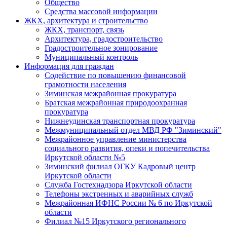
Общество
Средства массовой информации
ЖКХ, архитектура и строительство
ЖКХ, транспорт, связь
Архитектура, градостроительство
Градостроительное зонирование
Муниципальный контроль
Информация для граждан
Содействие по повышению финансовой
грамотности населения
Зиминская межрайонная прокуратура
Братская межрайонная природоохранная
прокуратура
Нижнеудинская транспортная прокуратура
Межмуниципальный отдел МВД РФ "Зиминский"
Межрайонное управление министерства
социального развития, опеки и попечительства
Иркутской области №5
Зиминский филиал ОГКУ Кадровый центр
Иркутской области
Служба Гостехнадзора Иркутской области
Телефоны экстренных и аварийных служб
Межрайонная ИФНС России № 6 по Иркутской
области
Филиал №15 Иркутского регионального