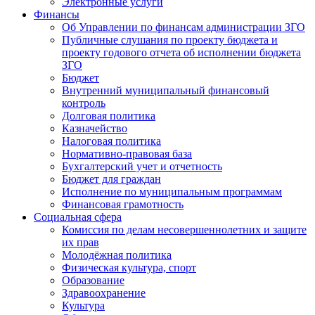
Электронные услуги
Финансы
Об Управлении по финансам администрации ЗГО
Публичные слушания по проекту бюджета и
проекту годового отчета об исполнении бюджета
ЗГО
Бюджет
Внутренний муниципальный финансовый
контроль
Долговая политика
Казначейство
Налоговая политика
Нормативно-правовая база
Бухгалтерский учет и отчетность
Бюджет для граждан
Исполнение по муниципальным программам
Финансовая грамотность
Социальная сфера
Комиссия по делам несовершеннолетних и защите
их прав
Молодёжная политика
Физическая культура, спорт
Образование
Здравоохранение
Культура