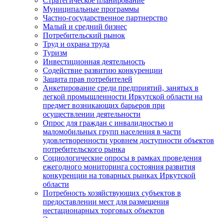
Стратегическое планирование
Муниципальные программы
Частно-государственное партнерство
Малый и средний бизнес
Потребительский рынок
Труд и охрана труда
Туризм
Инвестиционная деятельность
Содействие развитию конкуренции
Защита прав потребителей
Анкетирование среди предприятий, занятых в
легкой промышленности Иркутской области на
предмет возникающих барьеров при
осуществлении деятельности
Опрос для граждан с инвалидностью и
маломобильных групп населения в части
удовлетворенности уровнем доступности объектов
потребительского рынка
Социологические опросы в рамках проведения
ежегодного мониторинга состояния развития
конкуренции на товарных рынках Иркутской
области
Потребность хозяйствующих субъектов в
предоставлении мест для размещения
нестационарных торговых объектов