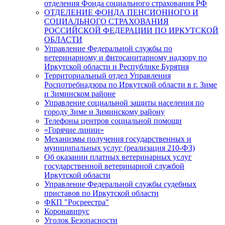
отделения Фонда социального страхования РФ
ОТДЕЛЕНИЕ ФОНДА ПЕНСИОННОГО И
СОЦИАЛЬНОГО СТРАХОВАНИЯ
РОССИЙСКОЙ ФЕДЕРАЦИИ ПО ИРКУТСКОЙ
ОБЛАСТИ
Управление Федеральной службы по
ветеринарному и фитосанитарному надзору по
Иркутской области и Республике Бурятия
Территориальный отдел Управления
Роспотребнадзора по Иркутской области в г. Зиме
и Зиминском районе
Управление социальной защиты населения по
городу Зиме и Зиминскому району
Телефоны центров социальной помощи
«Горячие линии»
Механизмы получения государственных и
муниципальных услуг (реализация 210-ФЗ)
Об оказании платных ветеринарных услуг
государственной ветеринарной службой
Иркутской области
Управление Федеральной службы судебных
приставов по Иркутской области
ФКП "Росреестра"
Коронавирус
Уголок Безопасности