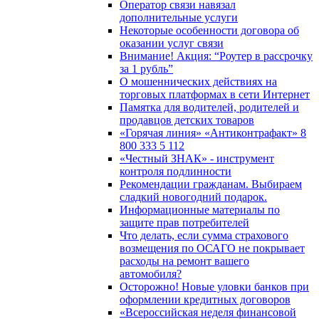
Оператор связи навязал
дополнительные услуги
Некоторые особенности договора об
оказании услуг связи
Внимание! Акция: “Роутер в рассрочку
за 1 рубль”
О мошеннических действиях на
торговых платформах в сети Интернет
Памятка для водителей, родителей и
продавцов детских товаров
«Горячая линия» «Антиконтрафакт» 8
800 333 5 112
«Честный ЗНАК» - инструмент
контроля подлинности
Рекомендации гражданам. Выбираем
сладкий новогодний подарок.
Информационные материалы по
защите прав потребителей
Что делать, если сумма страхового
возмещения по ОСАГО не покрывает
расходы на ремонт вашего
автомобиля?
Осторожно! Новые уловки банков при
оформлении кредитных договоров
«Всероссийская неделя финансовой