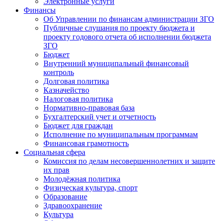
Электронные услуги
Финансы
Об Управлении по финансам администрации ЗГО
Публичные слушания по проекту бюджета и
проекту годового отчета об исполнении бюджета
ЗГО
Бюджет
Внутренний муниципальный финансовый
контроль
Долговая политика
Казначейство
Налоговая политика
Нормативно-правовая база
Бухгалтерский учет и отчетность
Бюджет для граждан
Исполнение по муниципальным программам
Финансовая грамотность
Социальная сфера
Комиссия по делам несовершеннолетних и защите
их прав
Молодёжная политика
Физическая культура, спорт
Образование
Здравоохранение
Культура