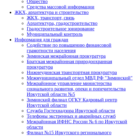
Общество
Средства массовой информации
ЖКХ, архитектура и строительство
ЖКХ, транспорт, связь
Архитектура, градостроительство
Градостроительное зонирование
Муниципальный контроль
Информация для граждан
Содействие по повышению финансовой
грамотности населения
Зиминская межрайонная прокуратура
Братская межрайонная природоохранная
прокуратура
Нижнеудинская транспортная прокуратура
Межмуниципальный отдел МВД РФ "Зиминский"
Межрайонное управление министерства
социального развития, опеки и попечительства
Иркутской области №5
Зиминский филиал ОГКУ Кадровый центр
Иркутской области
Служба Гостехнадзора Иркутской области
Телефоны экстренных и аварийных служб
Межрайонная ИФНС России № 6 по Иркутской
области
Филиал №15 Иркутского регионального