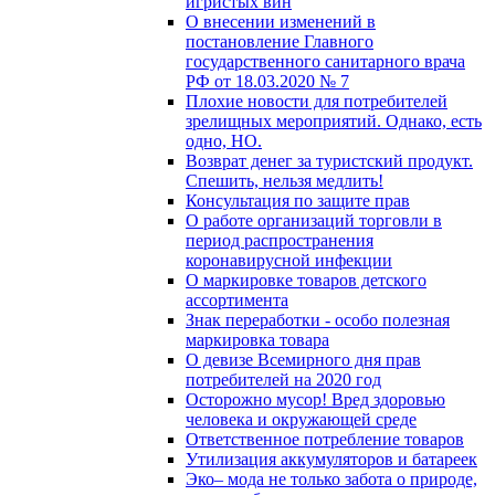
игристых вин
О внесении изменений в
постановление Главного
государственного санитарного врача
РФ от 18.03.2020 № 7
Плохие новости для потребителей
зрелищных мероприятий. Однако, есть
одно, НО.
Возврат денег за туристский продукт.
Спешить, нельзя медлить!
Консультация по защите прав
О работе организаций торговли в
период распространения
коронавирусной инфекции
О маркировке товаров детского
ассортимента
Знак переработки - особо полезная
маркировка товара
О девизе Всемирного дня прав
потребителей на 2020 год
Осторожно мусор! Вред здоровью
человека и окружающей среде
Ответственное потребление товаров
Утилизация аккумуляторов и батареек
Эко– мода не только забота о природе,