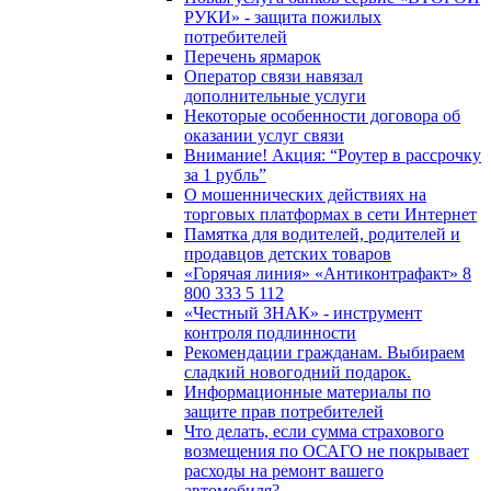
РУКИ» - защита пожилых
потребителей
Перечень ярмарок
Оператор связи навязал
дополнительные услуги
Некоторые особенности договора об
оказании услуг связи
Внимание! Акция: “Роутер в рассрочку
за 1 рубль”
О мошеннических действиях на
торговых платформах в сети Интернет
Памятка для водителей, родителей и
продавцов детских товаров
«Горячая линия» «Антиконтрафакт» 8
800 333 5 112
«Честный ЗНАК» - инструмент
контроля подлинности
Рекомендации гражданам. Выбираем
сладкий новогодний подарок.
Информационные материалы по
защите прав потребителей
Что делать, если сумма страхового
возмещения по ОСАГО не покрывает
расходы на ремонт вашего
автомобиля?