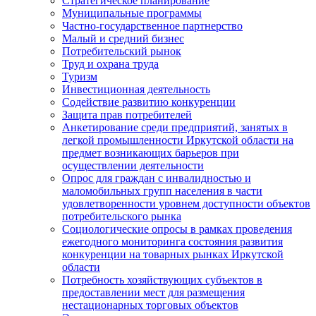
Стратегическое планирование
Муниципальные программы
Частно-государственное партнерство
Малый и средний бизнес
Потребительский рынок
Труд и охрана труда
Туризм
Инвестиционная деятельность
Содействие развитию конкуренции
Защита прав потребителей
Анкетирование среди предприятий, занятых в
легкой промышленности Иркутской области на
предмет возникающих барьеров при
осуществлении деятельности
Опрос для граждан с инвалидностью и
маломобильных групп населения в части
удовлетворенности уровнем доступности объектов
потребительского рынка
Социологические опросы в рамках проведения
ежегодного мониторинга состояния развития
конкуренции на товарных рынках Иркутской
области
Потребность хозяйствующих субъектов в
предоставлении мест для размещения
нестационарных торговых объектов