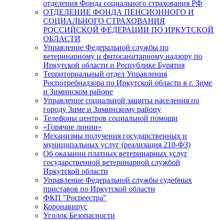
отделения Фонда социального страхования РФ
ОТДЕЛЕНИЕ ФОНДА ПЕНСИОННОГО И
СОЦИАЛЬНОГО СТРАХОВАНИЯ
РОССИЙСКОЙ ФЕДЕРАЦИИ ПО ИРКУТСКОЙ
ОБЛАСТИ
Управление Федеральной службы по
ветеринарному и фитосанитарному надзору по
Иркутской области и Республике Бурятия
Территориальный отдел Управления
Роспотребнадзора по Иркутской области в г. Зиме
и Зиминском районе
Управление социальной защиты населения по
городу Зиме и Зиминскому району
Телефоны центров социальной помощи
«Горячие линии»
Механизмы получения государственных и
муниципальных услуг (реализация 210-ФЗ)
Об оказании платных ветеринарных услуг
государственной ветеринарной службой
Иркутской области
Управление Федеральной службы судебных
приставов по Иркутской области
ФКП "Росреестра"
Коронавирус
Уголок Безопасности