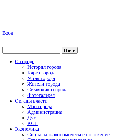
Вход
Найти
О городе
История города
Карта города
Устав города
Жители города
Символика города
Фотогалерея
Органы власти
Мэр города
Администрация
Дума
КСП
Экономика
Социально-экономическое положение