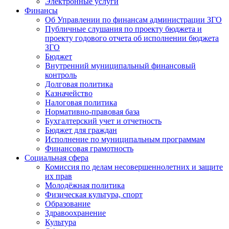
Электронные услуги
Финансы
Об Управлении по финансам администрации ЗГО
Публичные слушания по проекту бюджета и
проекту годового отчета об исполнении бюджета
ЗГО
Бюджет
Внутренний муниципальный финансовый
контроль
Долговая политика
Казначейство
Налоговая политика
Нормативно-правовая база
Бухгалтерский учет и отчетность
Бюджет для граждан
Исполнение по муниципальным программам
Финансовая грамотность
Социальная сфера
Комиссия по делам несовершеннолетних и защите
их прав
Молодёжная политика
Физическая культура, спорт
Образование
Здравоохранение
Культура