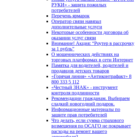
РУКИ» - защита пожилых
потребителей
Перечень ярмарок
Оператор связи навязал
дополнительные услуги
Некоторые особенности договора об
оказании услуг связи
Внимание! Акция: “Роутер в рассрочку
за 1 рубль”
О мошеннических действиях на
торговых платформах в сети Интернет
Памятка для водителей, родителей и
продавцов детских товаров
«Горячая линия» «Антиконтрафакт» 8
800 333 5 112
«Честный ЗНАК» - инструмент
контроля подлинности
Рекомендации гражданам. Выбираем
сладкий новогодний подарок.
Информационные материалы по
защите прав потребителей
Что делать, если сумма страхового
возмещения по ОСАГО не покрывает
расходы на ремонт вашего
автомобиля?