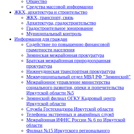
Общество
Средства массовой информации
ЖКХ, архитектура и строительство
ЖКХ, транспорт, связь
Архитектура, градостроительство
Градостроительное зонирование
Муниципальный контроль
Информация для граждан
Содействие по повышению финансовой
грамотности населения
Зиминская межрайонная прокуратура
Братская межрайонная природоохранная
прокуратура
Нижнеудинская транспортная прокуратура
Межмуниципальный отдел МВД РФ "Зиминский"
Межрайонное управление министерства
социального развития, опеки и попечительства
Иркутской области №5
Зиминский филиал ОГКУ Кадровый центр
Иркутской области
Служба Гостехнадзора Иркутской области
Телефоны экстренных и аварийных служб
Межрайонная ИФНС России № 6 по Иркутской
области
Филиал №15 Иркутского регионального