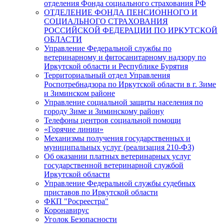
отделения Фонда социального страхования РФ
ОТДЕЛЕНИЕ ФОНДА ПЕНСИОННОГО И
СОЦИАЛЬНОГО СТРАХОВАНИЯ
РОССИЙСКОЙ ФЕДЕРАЦИИ ПО ИРКУТСКОЙ
ОБЛАСТИ
Управление Федеральной службы по
ветеринарному и фитосанитарному надзору по
Иркутской области и Республике Бурятия
Территориальный отдел Управления
Роспотребнадзора по Иркутской области в г. Зиме
и Зиминском районе
Управление социальной защиты населения по
городу Зиме и Зиминскому району
Телефоны центров социальной помощи
«Горячие линии»
Механизмы получения государственных и
муниципальных услуг (реализация 210-ФЗ)
Об оказании платных ветеринарных услуг
государственной ветеринарной службой
Иркутской области
Управление Федеральной службы судебных
приставов по Иркутской области
ФКП "Росреестра"
Коронавирус
Уголок Безопасности