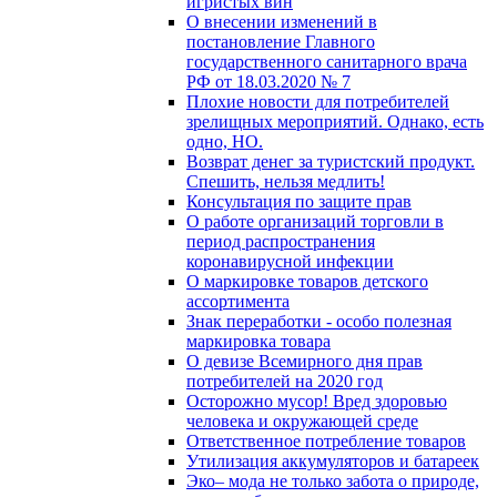
игристых вин
О внесении изменений в
постановление Главного
государственного санитарного врача
РФ от 18.03.2020 № 7
Плохие новости для потребителей
зрелищных мероприятий. Однако, есть
одно, НО.
Возврат денег за туристский продукт.
Спешить, нельзя медлить!
Консультация по защите прав
О работе организаций торговли в
период распространения
коронавирусной инфекции
О маркировке товаров детского
ассортимента
Знак переработки - особо полезная
маркировка товара
О девизе Всемирного дня прав
потребителей на 2020 год
Осторожно мусор! Вред здоровью
человека и окружающей среде
Ответственное потребление товаров
Утилизация аккумуляторов и батареек
Эко– мода не только забота о природе,