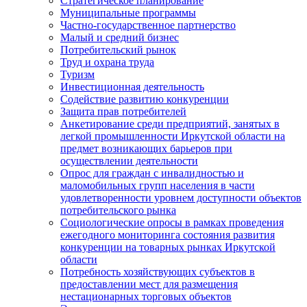
Стратегическое планирование
Муниципальные программы
Частно-государственное партнерство
Малый и средний бизнес
Потребительский рынок
Труд и охрана труда
Туризм
Инвестиционная деятельность
Содействие развитию конкуренции
Защита прав потребителей
Анкетирование среди предприятий, занятых в
легкой промышленности Иркутской области на
предмет возникающих барьеров при
осуществлении деятельности
Опрос для граждан с инвалидностью и
маломобильных групп населения в части
удовлетворенности уровнем доступности объектов
потребительского рынка
Социологические опросы в рамках проведения
ежегодного мониторинга состояния развития
конкуренции на товарных рынках Иркутской
области
Потребность хозяйствующих субъектов в
предоставлении мест для размещения
нестационарных торговых объектов