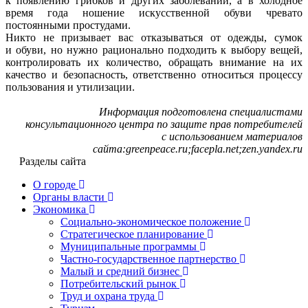
к появлению грибков и других заболеваний, а в холодное
время года ношение искусственной обуви чревато
постоянными простудами.
Никто не призывает вас отказываться от одежды, сумок
и обуви, но нужно рационально подходить к выбору вещей,
контролировать их количество, обращать внимание на их
качество и безопасность, ответственно относиться процессу
пользования и утилизации.
Информация подготовлена специалистами
консультационного центра по защите прав потребителей
с использованием материалов
сайта:
greenpeace
.
ru
;
facepla.net;zen.yandex.ru
Разделы сайта
О городе
Органы власти
Экономика
Социально-экономическое положение
Стратегическое планирование
Муниципальные программы
Частно-государственное партнерство
Малый и средний бизнес
Потребительский рынок
Труд и охрана труда