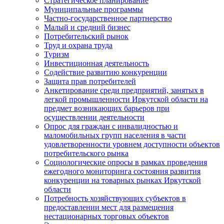
Стратегическое планирование
Муниципальные программы
Частно-государственное партнерство
Малый и средний бизнес
Потребительский рынок
Труд и охрана труда
Туризм
Инвестиционная деятельность
Содействие развитию конкуренции
Защита прав потребителей
Анкетирование среди предприятий, занятых в
легкой промышленности Иркутской области на
предмет возникающих барьеров при
осуществлении деятельности
Опрос для граждан с инвалидностью и
маломобильных групп населения в части
удовлетворенности уровнем доступности объектов
потребительского рынка
Социологические опросы в рамках проведения
ежегодного мониторинга состояния развития
конкуренции на товарных рынках Иркутской
области
Потребность хозяйствующих субъектов в
предоставлении мест для размещения
нестационарных торговых объектов