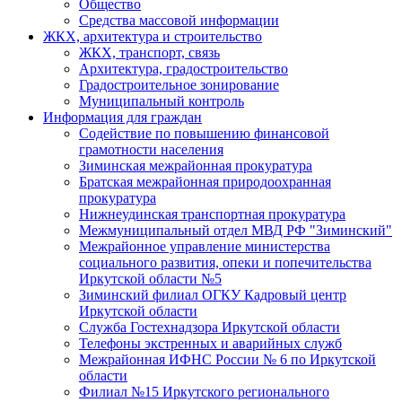
Общество
Средства массовой информации
ЖКХ, архитектура и строительство
ЖКХ, транспорт, связь
Архитектура, градостроительство
Градостроительное зонирование
Муниципальный контроль
Информация для граждан
Содействие по повышению финансовой
грамотности населения
Зиминская межрайонная прокуратура
Братская межрайонная природоохранная
прокуратура
Нижнеудинская транспортная прокуратура
Межмуниципальный отдел МВД РФ "Зиминский"
Межрайонное управление министерства
социального развития, опеки и попечительства
Иркутской области №5
Зиминский филиал ОГКУ Кадровый центр
Иркутской области
Служба Гостехнадзора Иркутской области
Телефоны экстренных и аварийных служб
Межрайонная ИФНС России № 6 по Иркутской
области
Филиал №15 Иркутского регионального