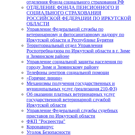
отделения Фонда социального страхования РФ
ОТДЕЛЕНИЕ ФОНДА ПЕНСИОННОГО И
СОЦИАЛЬНОГО СТРАХОВАНИЯ
РОССИЙСКОЙ ФЕДЕРАЦИИ ПО ИРКУТСКОЙ
ОБЛАСТИ
Управление Федеральной службы по
ветеринарному и фитосанитарному надзору по
Иркутской области и Республике Бурятия
Территориальный отдел Управления
Роспотребнадзора по Иркутской области в г. Зиме
и Зиминском районе
Управление социальной защиты населения по
городу Зиме и Зиминскому району
Телефоны центров социальной помощи
«Горячие линии»
Механизмы получения государственных и
муниципальных услуг (реализация 210-ФЗ)
Об оказании платных ветеринарных услуг
государственной ветеринарной службой
Иркутской области
Управление Федеральной службы судебных
приставов по Иркутской области
ФКП "Росреестра"
Коронавирус
Уголок Безопасности