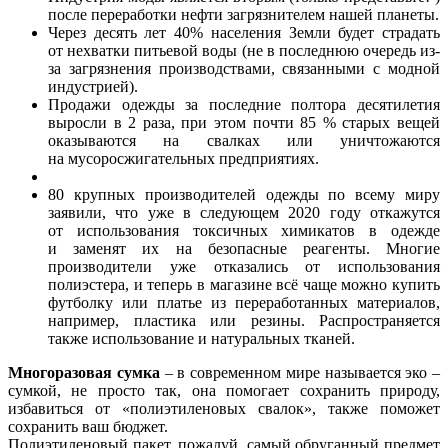
после переработки нефти загрязнителем нашей планеты.
Через десять лет 40% населения Земли будет страдать
от нехватки питьевой воды (не в последнюю очередь из-
за загрязнения производствами, связанными с модной
индустрией).
Продажи одежды за последние полтора десятилетия
выросли в 2 раза, при этом почти 85 % старых вещей
оказываются на свалках или уничтожаются
на мусоросжигательных предприятиях.
80 крупных производителей одежды по всему миру
заявили, что уже в следующем 2020 году откажутся
от использования токсичных химикатов в одежде
и заменят их на безопасные реагенты. Многие
производители уже отказались от использования
полиэстера, и теперь в магазине всё чаще можно купить
футболку или платье из переработанных материалов,
например, пластика или резины. Распространяется
также использование и натуральных тканей.
Многоразовая сумка
– в современном мире называется эко –
сумкой, не просто так, она помогает сохранить природу,
избавиться от «полиэтиленовых свалок», также поможет
сохранить ваш бюджет.
Полиэтиленовый пакет, пожалуй, самый обруганный предмет