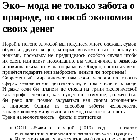
Эко– мода не только забота о
природе, но способ экономии
своих денег
Порой в погоне за модой мы покупаем много одежды, сумок,
обуви и других вещей, которые возможно так и останутся
новыми, поскольку не предвиделось особого случая чтобы
их одеть или вдруг, неожиданно, вы увеличились в размерах
и новинка оказалась мала по размеру. Обидно, поскольку вещь
придётся подарить или выбросить, деньги же потрачены!
Современный мир диктует нам свои условия во многих
сферах человеческой деятельности, в том числе и в моде.
И даже если бы планета не стояла на грани экологической
катастрофы, человек, как существо разумное, должен был
бы рано или поздно задуматься над своим отношением
к природе. Одним из способов заботы человечества
к окружающему миру становится мода на экологичность.
Тренд на экологичность – факты и статистика:
ООН объявила текущий (2019) год — началом
всепланетной чрезвычайной экологической ситуации.
Индустрия моды является вторым (только представьте! )