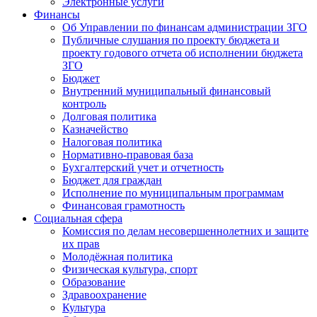
Электронные услуги
Финансы
Об Управлении по финансам администрации ЗГО
Публичные слушания по проекту бюджета и
проекту годового отчета об исполнении бюджета
ЗГО
Бюджет
Внутренний муниципальный финансовый
контроль
Долговая политика
Казначейство
Налоговая политика
Нормативно-правовая база
Бухгалтерский учет и отчетность
Бюджет для граждан
Исполнение по муниципальным программам
Финансовая грамотность
Социальная сфера
Комиссия по делам несовершеннолетних и защите
их прав
Молодёжная политика
Физическая культура, спорт
Образование
Здравоохранение
Культура