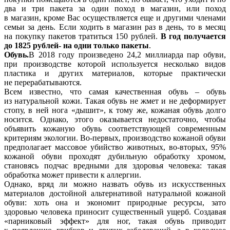
два и три пакета за один поход в магазин, или поход
в магазин, кроме Вас осуществляется еще и другими членами
семьи за день. Если ходить в магазин раз в день, то в месяц
на покупку пакетов тратиться 150 рублей.
В год получается
до 1825 рублей- на одни только пакеты
.
Обувь.
В 2018 году произведено 24,2 миллиарда пар обуви,
при производстве которой используется несколько видов
пластика и других материалов, которые практически
не перерабатываются.
Всем известно, что самая качественная обувь – обувь
из натуральной кожи. Такая обувь не жмет и не деформирует
стопу, в ней нога «дышит», к тому же, кожаная обувь долго
носится. Однако, этого оказывается недостаточно, чтобы
объявить кожаную обувь соответствующей современным
критериям экологии. Во-первых, производство кожаной обуви
предполагает массовое убийство животных, во-вторых, 95%
кожаной обуви проходят дубильную обработку хромом,
становясь подчас вредными для здоровья человека: такая
обработка может привести к аллергии.
Однако, вряд ли можно назвать обувь из искусственных
материалов достойной альтернативой натуральной кожаной
обуви: хоть она и экономит природные ресурсы, зато
здоровью человека приносит существенный ущерб. Создавая
«парниковый эффект» для ног, такая обувь приводит