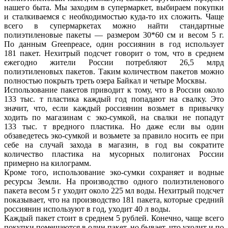
нашего быта. Мы заходим в супермаркет, выбираем покупки
и сталкиваемся с необходимостью куда-то их сложить. Чаще
всего в супермаркетах можно найти стандартные
полиэтиленовые пакеты — размером 30*60 см и весом 5 г.
По данным Greenpeace, один россиянин в год использует
181 пакет. Нехитрый подсчет говорит о том, что в среднем
ежегодно жители России потребляют 26,5 млрд
полиэтиленовых пакетов. Таким количеством пакетов можно
полностью покрыть треть озера Байкал и четыре Москвы.
Использование пакетов приводит к тому, что в России около
133 тыс. т пластика каждый год попадают на свалку. Это
значит, что, если каждый россиянин возьмет в привычку
ходить по магазинам с эко-сумкой, на свалки не попадут
133 тыс. т вредного пластика. Но даже если вы один
обзаведетесь эко-сумкой и возьмете за правило носить ее при
себе на случай захода в магазин, в год вы сократите
количество пластика на мусорных полигонах России
примерно на килограмм.
Кроме того, использование эко-сумки сохраняет и водные
ресурсы Земли. На производство одного полиэтиленового
пакета весом 5 г уходит около 225 мл воды. Нехитрый подсчет
показывает, что на производство 181 пакета, которые средний
россиянин используют в год, уходит 40 л воды.
Каждый пакет стоит в среднем 5 рублей. Конечно, чаще всего
покупки помещаются в один пакет, но бывает, что уходит и по