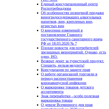
Единый консультационный центр
Роспотребнадзора
Об особенностях розничной продажи
виноградосодержащих алкогольных
напитков, вин, крепленых вин,
игристых вин
О внесении изменений в
постановление Главного
государственного санитарного врача
РФ от 18.03.2020 № 7
Плохие новости для потребителей
зрелищных мероприятий. Однако, есть
одно, НО.
Возврат денег за туристский продукт.
Спешить, нельзя медлить!
Консультация по защите прав
О работе организаций торговли в
период распространения
коронавирусной инфекции
О маркировке товаров детского
ассортимента
Знак переработки - особо полезная
маркировка товара
О девизе Всемирного дня прав