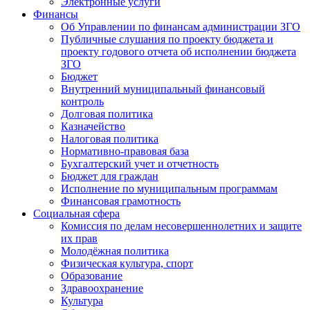
Электронные услуги
Финансы
Об Управлении по финансам администрации ЗГО
Публичные слушания по проекту бюджета и
проекту годового отчета об исполнении бюджета
ЗГО
Бюджет
Внутренний муниципальный финансовый
контроль
Долговая политика
Казначейство
Налоговая политика
Нормативно-правовая база
Бухгалтерский учет и отчетность
Бюджет для граждан
Исполнение по муниципальным программам
Финансовая грамотность
Социальная сфера
Комиссия по делам несовершеннолетних и защите
их прав
Молодёжная политика
Физическая культура, спорт
Образование
Здравоохранение
Культура