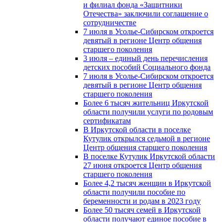
и филиал фонда «Защитники
Отечества» заключили соглашение о
сотрудничестве
7 июля в Усолье-Сибирском откроется
девятый в регионе Центр общения
старшего поколения
3 июля – единый день перечисления
детских пособий Социального фонда
7 июля в Усолье-Сибирском откроется
девятый в регионе Центр общения
старшего поколения
Более 6 тысяч жительниц Иркутской
области получили услуги по родовым
сертификатам
В Иркутской области в поселке
Кутулик открылся седьмой в регионе
Центр общения старшего поколения
В поселке Кутулик Иркутской области
27 июня откроется Центр общения
старшего поколения
Более 4,2 тысяч женщин в Иркутской
области получили пособие по
беременности и родам в 2023 году
Более 50 тысяч семей в Иркутской
области получают единое пособие в