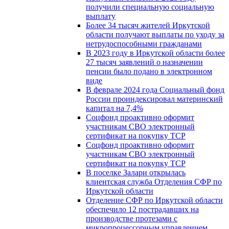
получили специальную социальную
выплату
Более 34 тысяч жителей Иркутской
области получают выплаты по уходу за
нетрудоспособными гражданами
В 2023 году в Иркутской области более
27 тысяч заявлений о назначении
пенсии было подано в электронном
виде
В феврале 2024 года Социальный фонд
России проиндексировал материнский
капитал на 7,4%
Соцфонд проактивно оформит
участникам СВО электронный
сертификат на покупку ТСР
Соцфонд проактивно оформит
участникам СВО электронный
сертификат на покупку ТСР
В поселке Залари открылась
клиентская служба Отделения СФР по
Иркутской области
Отделение СФР по Иркутской области
обеспечило 12 пострадавших на
производстве протезами с
микропроцессорным управлением