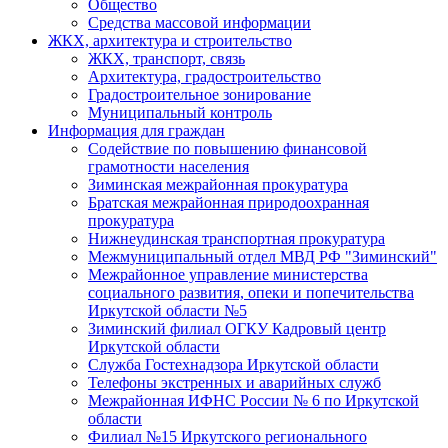
Общество
Средства массовой информации
ЖКХ, архитектура и строительство
ЖКХ, транспорт, связь
Архитектура, градостроительство
Градостроительное зонирование
Муниципальный контроль
Информация для граждан
Содействие по повышению финансовой
грамотности населения
Зиминская межрайонная прокуратура
Братская межрайонная природоохранная
прокуратура
Нижнеудинская транспортная прокуратура
Межмуниципальный отдел МВД РФ "Зиминский"
Межрайонное управление министерства
социального развития, опеки и попечительства
Иркутской области №5
Зиминский филиал ОГКУ Кадровый центр
Иркутской области
Служба Гостехнадзора Иркутской области
Телефоны экстренных и аварийных служб
Межрайонная ИФНС России № 6 по Иркутской
области
Филиал №15 Иркутского регионального