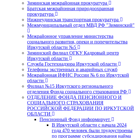
Зиминская межрайонная прокуратура
Братская межрайонная природоохранная
прокуратура
Нижнеудинская транспортная прокуратура
Межмуниципальный отдел МВД РФ "Зиминский"
Межрайонное управление министерства
социального развития, опеки и попечительства
Иркутской области №5
Зиминский филиал ОГКУ Кадровый центр
Иркутской области
Служба Гостехнадзора Иркутской области
Телефоны экстренных и аварийных служб
Межрайонная ИФНС России № 6 по Иркутской
области
Филиал №15 Иркутского регионального
отделения Фонда социального страхования РФ
ОТДЕЛЕНИЕ ФОНДА ПЕНСИОННОГО И
СОЦИАЛЬНОГО СТРАХОВАНИЯ
РОССИЙСКОЙ ФЕДЕРАЦИИ ПО ИРКУТСКОЙ
ОБЛАСТИ
Пенсионный Фонд информирует
В Иркутской области с начала 2024
года 470 человек были трудоустроены
по программе субсидирования найма