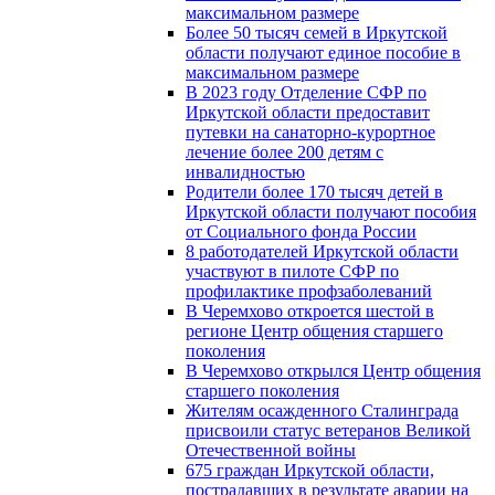
максимальном размере
Более 50 тысяч семей в Иркутской
области получают единое пособие в
максимальном размере
В 2023 году Отделение СФР по
Иркутской области предоставит
путевки на санаторно-курортное
лечение более 200 детям с
инвалидностью
Родители более 170 тысяч детей в
Иркутской области получают пособия
от Социального фонда России
8 работодателей Иркутской области
участвуют в пилоте СФР по
профилактике профзаболеваний
В Черемхово откроется шестой в
регионе Центр общения старшего
поколения
В Черемхово открылся Центр общения
старшего поколения
Жителям осажденного Сталинграда
присвоили статус ветеранов Великой
Отечественной войны
675 граждан Иркутской области,
пострадавших в результате аварии на