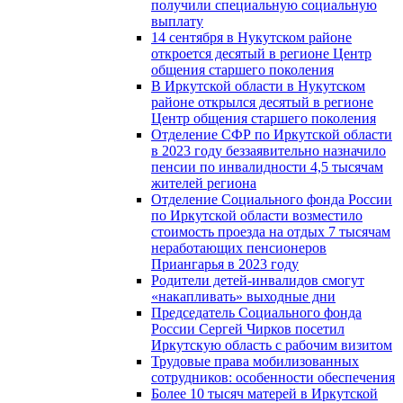
получили специальную социальную
выплату
14 сентября в Нукутском районе
откроется десятый в регионе Центр
общения старшего поколения
В Иркутской области в Нукутском
районе открылся десятый в регионе
Центр общения старшего поколения
Отделение СФР по Иркутской области
в 2023 году беззаявительно назначило
пенсии по инвалидности 4,5 тысячам
жителей региона
Отделение Социального фонда России
по Иркутской области возместило
стоимость проезда на отдых 7 тысячам
неработающих пенсионеров
Приангарья в 2023 году
Родители детей-инвалидов смогут
«накапливать» выходные дни
Председатель Социального фонда
России Сергей Чирков посетил
Иркутскую область с рабочим визитом
Трудовые права мобилизованных
сотрудников: особенности обеспечения
Более 10 тысяч матерей в Иркутской