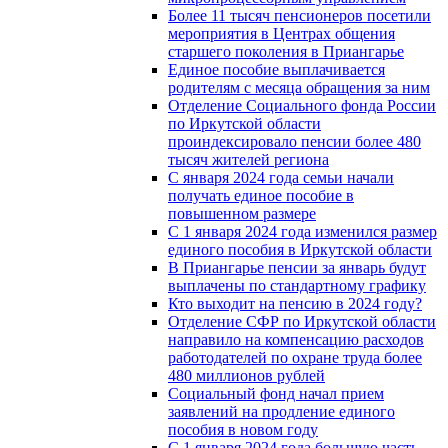
Более 11 тысяч пенсионеров посетили
мероприятия в Центрах общения
старшего поколения в Приангарье
Единое пособие выплачивается
родителям с месяца обращения за ним
Отделение Социального фонда России
по Иркутской области
проиндексировало пенсии более 480
тысяч жителей региона
С января 2024 года семьи начали
получать единое пособие в
повышенном размере
С 1 января 2024 года изменился размер
единого пособия в Иркутской области
В Приангарье пенсии за январь будут
выплачены по стандартному графику
Кто выходит на пенсию в 2024 году?
Отделение СФР по Иркутской области
направило на компенсацию расходов
работодателей по охране труда более
480 миллионов рублей
Социальный фонд начал прием
заявлений на продление единого
пособия в новом году
С 1 января 2024 года большую часть