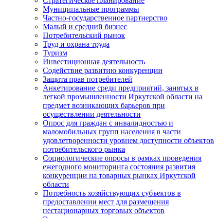
Стратегическое планирование
Муниципальные программы
Частно-государственное партнерство
Малый и средний бизнес
Потребительский рынок
Труд и охрана труда
Туризм
Инвестиционная деятельность
Содействие развитию конкуренции
Защита прав потребителей
Анкетирование среди предприятий, занятых в
легкой промышленности Иркутской области на
предмет возникающих барьеров при
осуществлении деятельности
Опрос для граждан с инвалидностью и
маломобильных групп населения в части
удовлетворенности уровнем доступности объектов
потребительского рынка
Социологические опросы в рамках проведения
ежегодного мониторинга состояния развития
конкуренции на товарных рынках Иркутской
области
Потребность хозяйствующих субъектов в
предоставлении мест для размещения
нестационарных торговых объектов