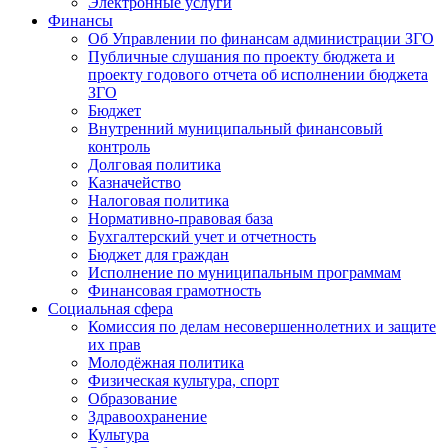
Электронные услуги
Финансы
Об Управлении по финансам администрации ЗГО
Публичные слушания по проекту бюджета и
проекту годового отчета об исполнении бюджета
ЗГО
Бюджет
Внутренний муниципальный финансовый
контроль
Долговая политика
Казначейство
Налоговая политика
Нормативно-правовая база
Бухгалтерский учет и отчетность
Бюджет для граждан
Исполнение по муниципальным программам
Финансовая грамотность
Социальная сфера
Комиссия по делам несовершеннолетних и защите
их прав
Молодёжная политика
Физическая культура, спорт
Образование
Здравоохранение
Культура