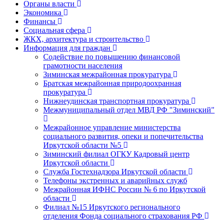
Органы власти
Экономика
Финансы
Социальная сфера
ЖКХ, архитектура и строительство
Информация для граждан
Содействие по повышению финансовой
грамотности населения
Зиминская межрайонная прокуратура
Братская межрайонная природоохранная
прокуратура
Нижнеудинская транспортная прокуратура
Межмуниципальный отдел МВД РФ "Зиминский"
Межрайонное управление министерства
социального развития, опеки и попечительства
Иркутской области №5
Зиминский филиал ОГКУ Кадровый центр
Иркутской области
Служба Гостехнадзора Иркутской области
Телефоны экстренных и аварийных служб
Межрайонная ИФНС России № 6 по Иркутской
области
Филиал №15 Иркутского регионального
отделения Фонда социального страхования РФ