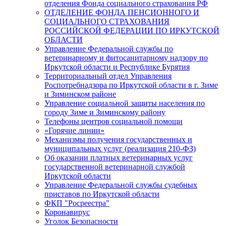
отделения Фонда социального страхования РФ
ОТДЕЛЕНИЕ ФОНДА ПЕНСИОННОГО И
СОЦИАЛЬНОГО СТРАХОВАНИЯ
РОССИЙСКОЙ ФЕДЕРАЦИИ ПО ИРКУТСКОЙ
ОБЛАСТИ
Управление Федеральной службы по
ветеринарному и фитосанитарному надзору по
Иркутской области и Республике Бурятия
Территориальный отдел Управления
Роспотребнадзора по Иркутской области в г. Зиме
и Зиминском районе
Управление социальной защиты населения по
городу Зиме и Зиминскому району
Телефоны центров социальной помощи
«Горячие линии»
Механизмы получения государственных и
муниципальных услуг (реализация 210-ФЗ)
Об оказании платных ветеринарных услуг
государственной ветеринарной службой
Иркутской области
Управление Федеральной службы судебных
приставов по Иркутской области
ФКП "Росреестра"
Коронавирус
Уголок Безопасности