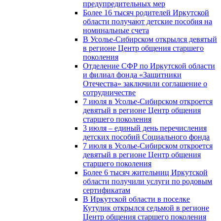
предупредительных мер
Более 16 тысяч родителей Иркутской
области получают детские пособия на
номинальные счета
В Усолье-Сибирском открылся девятый
в регионе Центр общения старшего
поколения
Отделение СФР по Иркутской области
и филиал фонда «Защитники
Отечества» заключили соглашение о
сотрудничестве
7 июля в Усолье-Сибирском откроется
девятый в регионе Центр общения
старшего поколения
3 июля – единый день перечисления
детских пособий Социального фонда
7 июля в Усолье-Сибирском откроется
девятый в регионе Центр общения
старшего поколения
Более 6 тысяч жительниц Иркутской
области получили услуги по родовым
сертификатам
В Иркутской области в поселке
Кутулик открылся седьмой в регионе
Центр общения старшего поколения