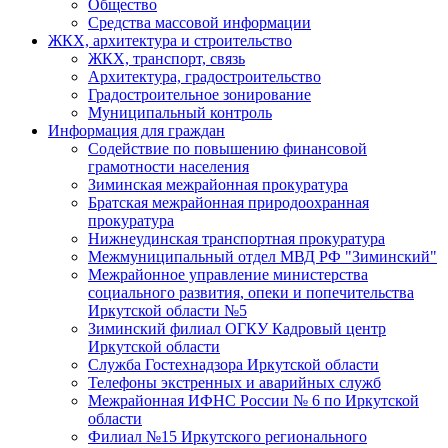
Общество
Средства массовой информации
ЖКХ, архитектура и строительство
ЖКХ, транспорт, связь
Архитектура, градостроительство
Градостроительное зонирование
Муниципальный контроль
Информация для граждан
Содействие по повышению финансовой
грамотности населения
Зиминская межрайонная прокуратура
Братская межрайонная природоохранная
прокуратура
Нижнеудинская транспортная прокуратура
Межмуниципальный отдел МВД РФ "Зиминский"
Межрайонное управление министерства
социального развития, опеки и попечительства
Иркутской области №5
Зиминский филиал ОГКУ Кадровый центр
Иркутской области
Служба Гостехнадзора Иркутской области
Телефоны экстренных и аварийных служб
Межрайонная ИФНС России № 6 по Иркутской
области
Филиал №15 Иркутского регионального