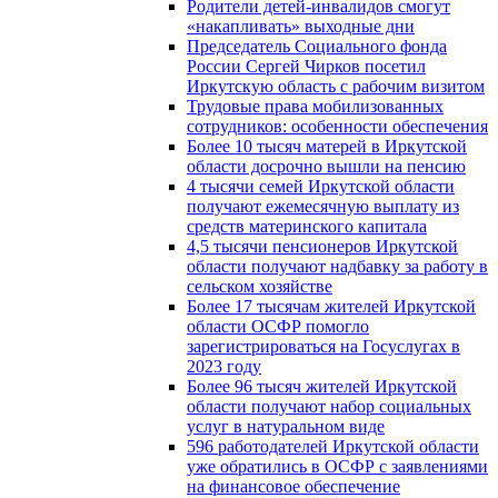
Родители детей-инвалидов смогут
«накапливать» выходные дни
Председатель Социального фонда
России Сергей Чирков посетил
Иркутскую область с рабочим визитом
Трудовые права мобилизованных
сотрудников: особенности обеспечения
Более 10 тысяч матерей в Иркутской
области досрочно вышли на пенсию
4 тысячи семей Иркутской области
получают ежемесячную выплату из
средств материнского капитала
4,5 тысячи пенсионеров Иркутской
области получают надбавку за работу в
сельском хозяйстве
Более 17 тысячам жителей Иркутской
области ОСФР помогло
зарегистрироваться на Госуслугах в
2023 году
Более 96 тысяч жителей Иркутской
области получают набор социальных
услуг в натуральном виде
596 работодателей Иркутской области
уже обратились в ОСФР с заявлениями
на финансовое обеспечение