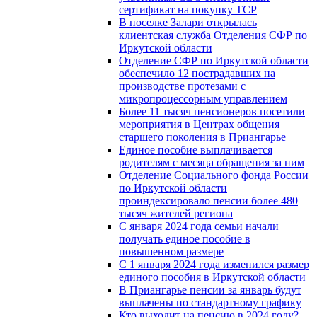
сертификат на покупку ТСР
В поселке Залари открылась
клиентская служба Отделения СФР по
Иркутской области
Отделение СФР по Иркутской области
обеспечило 12 пострадавших на
производстве протезами с
микропроцессорным управлением
Более 11 тысяч пенсионеров посетили
мероприятия в Центрах общения
старшего поколения в Приангарье
Единое пособие выплачивается
родителям с месяца обращения за ним
Отделение Социального фонда России
по Иркутской области
проиндексировало пенсии более 480
тысяч жителей региона
С января 2024 года семьи начали
получать единое пособие в
повышенном размере
С 1 января 2024 года изменился размер
единого пособия в Иркутской области
В Приангарье пенсии за январь будут
выплачены по стандартному графику
Кто выходит на пенсию в 2024 году?