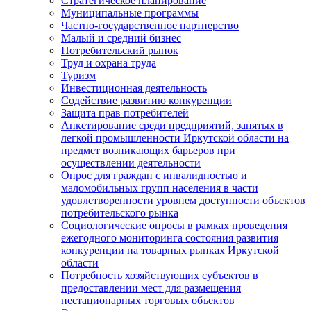
Стратегическое планирование
Муниципальные программы
Частно-государственное партнерство
Малый и средний бизнес
Потребительский рынок
Труд и охрана труда
Туризм
Инвестиционная деятельность
Содействие развитию конкуренции
Защита прав потребителей
Анкетирование среди предприятий, занятых в
легкой промышленности Иркутской области на
предмет возникающих барьеров при
осуществлении деятельности
Опрос для граждан с инвалидностью и
маломобильных групп населения в части
удовлетворенности уровнем доступности объектов
потребительского рынка
Социологические опросы в рамках проведения
ежегодного мониторинга состояния развития
конкуренции на товарных рынках Иркутской
области
Потребность хозяйствующих субъектов в
предоставлении мест для размещения
нестационарных торговых объектов