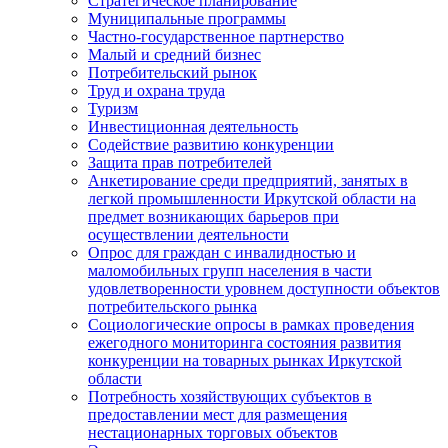
Стратегическое планирование
Муниципальные программы
Частно-государственное партнерство
Малый и средний бизнес
Потребительский рынок
Труд и охрана труда
Туризм
Инвестиционная деятельность
Содействие развитию конкуренции
Защита прав потребителей
Анкетирование среди предприятий, занятых в
легкой промышленности Иркутской области на
предмет возникающих барьеров при
осуществлении деятельности
Опрос для граждан с инвалидностью и
маломобильных групп населения в части
удовлетворенности уровнем доступности объектов
потребительского рынка
Социологические опросы в рамках проведения
ежегодного мониторинга состояния развития
конкуренции на товарных рынках Иркутской
области
Потребность хозяйствующих субъектов в
предоставлении мест для размещения
нестационарных торговых объектов