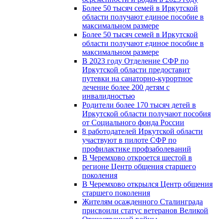
Более 50 тысяч семей в Иркутской
области получают единое пособие в
максимальном размере
Более 50 тысяч семей в Иркутской
области получают единое пособие в
максимальном размере
В 2023 году Отделение СФР по
Иркутской области предоставит
путевки на санаторно-курортное
лечение более 200 детям с
инвалидностью
Родители более 170 тысяч детей в
Иркутской области получают пособия
от Социального фонда России
8 работодателей Иркутской области
участвуют в пилоте СФР по
профилактике профзаболеваний
В Черемхово откроется шестой в
регионе Центр общения старшего
поколения
В Черемхово открылся Центр общения
старшего поколения
Жителям осажденного Сталинграда
присвоили статус ветеранов Великой