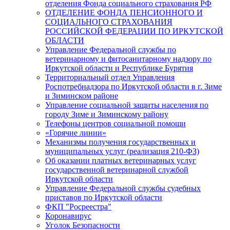
отделения Фонда социального страхования РФ
ОТДЕЛЕНИЕ ФОНДА ПЕНСИОННОГО И
СОЦИАЛЬНОГО СТРАХОВАНИЯ
РОССИЙСКОЙ ФЕДЕРАЦИИ ПО ИРКУТСКОЙ
ОБЛАСТИ
Управление Федеральной службы по
ветеринарному и фитосанитарному надзору по
Иркутской области и Республике Бурятия
Территориальный отдел Управления
Роспотребнадзора по Иркутской области в г. Зиме
и Зиминском районе
Управление социальной защиты населения по
городу Зиме и Зиминскому району
Телефоны центров социальной помощи
«Горячие линии»
Механизмы получения государственных и
муниципальных услуг (реализация 210-ФЗ)
Об оказании платных ветеринарных услуг
государственной ветеринарной службой
Иркутской области
Управление Федеральной службы судебных
приставов по Иркутской области
ФКП "Росреестра"
Коронавирус
Уголок Безопасности