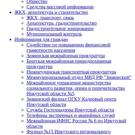
Общество
Средства массовой информации
ЖКХ, архитектура и строительство
ЖКХ, транспорт, связь
Архитектура, градостроительство
Градостроительное зонирование
Муниципальный контроль
Информация для граждан
Содействие по повышению финансовой
грамотности населения
Зиминская межрайонная прокуратура
Братская межрайонная природоохранная
прокуратура
Нижнеудинская транспортная прокуратура
Межмуниципальный отдел МВД РФ "Зиминский"
Межрайонное управление министерства
социального развития, опеки и попечительства
Иркутской области №5
Зиминский филиал ОГКУ Кадровый центр
Иркутской области
Служба Гостехнадзора Иркутской области
Телефоны экстренных и аварийных служб
Межрайонная ИФНС России № 6 по Иркутской
области
Филиал №15 Иркутского регионального