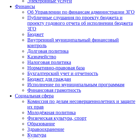
Электронные услуги
Финансы
Об Управлении по финансам администрации ЗГО
Публичные слушания по проекту бюджета и
проекту годового отчета об исполнении бюджета
ЗГО
Бюджет
Внутренний муниципальный финансовый
контроль
Долговая политика
Казначейство
Налоговая политика
Нормативно-правовая база
Бухгалтерский учет и отчетность
Бюджет для граждан
Исполнение по муниципальным программам
Финансовая грамотность
Социальная сфера
Комиссия по делам несовершеннолетних и защите
их прав
Молодёжная политика
Физическая культура, спорт
Образование
Здравоохранение
Культура