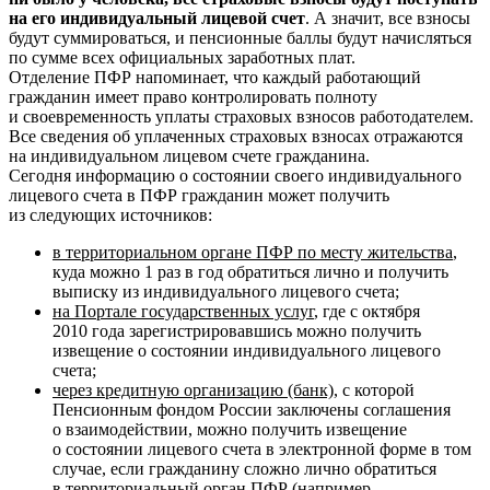
на его индивидуальный лицевой счет
. А значит, все взносы
будут суммироваться, и пенсионные баллы будут начисляться
по сумме всех официальных заработных плат.
Отделение ПФР напоминает, что каждый работающий
гражданин имеет право контролировать полноту
и своевременность уплаты страховых взносов работодателем.
Все сведения об уплаченных страховых взносах отражаются
на индивидуальном лицевом счете гражданина.
Сегодня информацию о состоянии своего индивидуального
лицевого счета в ПФР гражданин может получить
из следующих источников:
в территориальном органе ПФР по месту жительства
,
куда можно 1 раз в год обратиться лично и получить
выписку из индивидуального лицевого счета;
на Портале государственных услуг
, где с октября
2010 года зарегистрировавшись можно получить
извещение о состоянии индивидуального лицевого
счета;
через кредитную организацию (банк)
, с которой
Пенсионным фондом России заключены соглашения
о взаимодействии, можно получить извещение
о состоянии лицевого счета в электронной форме в том
случае, если гражданину сложно лично обратиться
в территориальный орган ПФР (например,