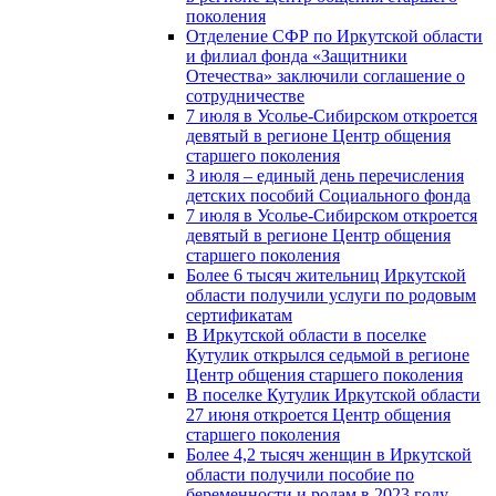
поколения
Отделение СФР по Иркутской области
и филиал фонда «Защитники
Отечества» заключили соглашение о
сотрудничестве
7 июля в Усолье-Сибирском откроется
девятый в регионе Центр общения
старшего поколения
3 июля – единый день перечисления
детских пособий Социального фонда
7 июля в Усолье-Сибирском откроется
девятый в регионе Центр общения
старшего поколения
Более 6 тысяч жительниц Иркутской
области получили услуги по родовым
сертификатам
В Иркутской области в поселке
Кутулик открылся седьмой в регионе
Центр общения старшего поколения
В поселке Кутулик Иркутской области
27 июня откроется Центр общения
старшего поколения
Более 4,2 тысяч женщин в Иркутской
области получили пособие по
беременности и родам в 2023 году