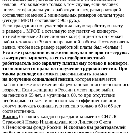
баллов. Это возможно только в том случае, если человек
получает официальную заработную плату, размер которой
составляет не менее 2 минимальных размеров оплаты труда
(сегодня МРОТ составляет 5965 руб.).
Если гражданин получает официальную заработную плату
в размере 1 МРОТ, а остальную ему платят «в конверте»,
то необходимые 30 пенсионных коэффициентов он сможет
набрать только за 30 лет непрерывной работы. Поэтому очень
важно, чтобы весь размер заработной платы был «белым»!
Если же гражданин всю жизнь получал не просто «серую»,
а «черную» зарплату, то есть недобросовестный
работодатель всю зарплату платил ему только в конверте,
то он лишается права на получение трудовой пенсии
.
При
таком раскладе он сможет рассчитывать только
на получение социальной пенсии
, которая назначается
на 5 лет позже достижения общеустановленного пенсионного
возраста. Если женщины в России имеют право выйти
на пенсию в 55 лет, а мужчины в 60, то при отсутствии
необходимого стажа и пенсионных коэффициентов они
смогут получать социальную пенсию только в 60 и 65 лет
соответственно.
Важно.
Сегодня у каждого гражданина имеется СНИЛС –
Страховой Номер Индивидуального Лицевого Счета
в Пенсионном фонде России.
И
сколько бы работодателей
ни было у человека, все страховые взносы будут поступать