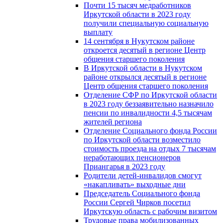
Почти 15 тысяч медработников
Иркутской области в 2023 году
получили специальную социальную
выплату
14 сентября в Нукутском районе
откроется десятый в регионе Центр
общения старшего поколения
В Иркутской области в Нукутском
районе открылся десятый в регионе
Центр общения старшего поколения
Отделение СФР по Иркутской области
в 2023 году беззаявительно назначило
пенсии по инвалидности 4,5 тысячам
жителей региона
Отделение Социального фонда России
по Иркутской области возместило
стоимость проезда на отдых 7 тысячам
неработающих пенсионеров
Приангарья в 2023 году
Родители детей-инвалидов смогут
«накапливать» выходные дни
Председатель Социального фонда
России Сергей Чирков посетил
Иркутскую область с рабочим визитом
Трудовые права мобилизованных