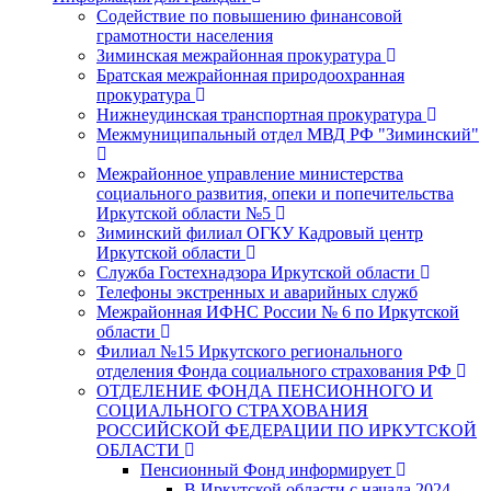
Содействие по повышению финансовой
грамотности населения
Зиминская межрайонная прокуратура
Братская межрайонная природоохранная
прокуратура
Нижнеудинская транспортная прокуратура
Межмуниципальный отдел МВД РФ "Зиминский"
Межрайонное управление министерства
социального развития, опеки и попечительства
Иркутской области №5
Зиминский филиал ОГКУ Кадровый центр
Иркутской области
Служба Гостехнадзора Иркутской области
Телефоны экстренных и аварийных служб
Межрайонная ИФНС России № 6 по Иркутской
области
Филиал №15 Иркутского регионального
отделения Фонда социального страхования РФ
ОТДЕЛЕНИЕ ФОНДА ПЕНСИОННОГО И
СОЦИАЛЬНОГО СТРАХОВАНИЯ
РОССИЙСКОЙ ФЕДЕРАЦИИ ПО ИРКУТСКОЙ
ОБЛАСТИ
Пенсионный Фонд информирует
В Иркутской области с начала 2024