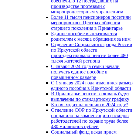
обеспечило 12 пострадавших на
производстве протезами с
микропроцессорным управлением
Более 11 тысяч пенсионеров посетили
мероприятия в Центрах общения
старшего поколения в Приангарье
Единое пособие выплачивается
родителям с месяца обращения за ним
Отделение Социального фонда России
по Иркутской области
проиндексировало пенсии более 480
тысяч жителей региона
С января 2024 года семьи начали
получать единое пособие в
повышенном размере
С 1 января 2024 года изменился размер
единого пособия в Иркутской области
В Приангарье пенсии за январь будут
выплачены по стандартному графику
Кто выходит на пенсию в 2024 году?
Отделение СФР по Иркутской области
направило на компенсацию расходов
работодателей по охране труда более
480 миллионов рублей
Социальный фонд начал прием