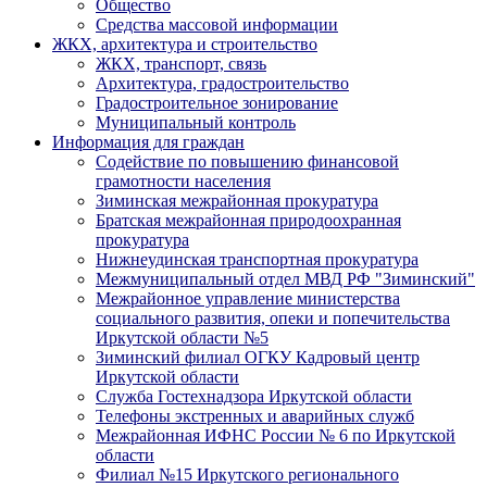
Общество
Средства массовой информации
ЖКХ, архитектура и строительство
ЖКХ, транспорт, связь
Архитектура, градостроительство
Градостроительное зонирование
Муниципальный контроль
Информация для граждан
Содействие по повышению финансовой
грамотности населения
Зиминская межрайонная прокуратура
Братская межрайонная природоохранная
прокуратура
Нижнеудинская транспортная прокуратура
Межмуниципальный отдел МВД РФ "Зиминский"
Межрайонное управление министерства
социального развития, опеки и попечительства
Иркутской области №5
Зиминский филиал ОГКУ Кадровый центр
Иркутской области
Служба Гостехнадзора Иркутской области
Телефоны экстренных и аварийных служб
Межрайонная ИФНС России № 6 по Иркутской
области
Филиал №15 Иркутского регионального