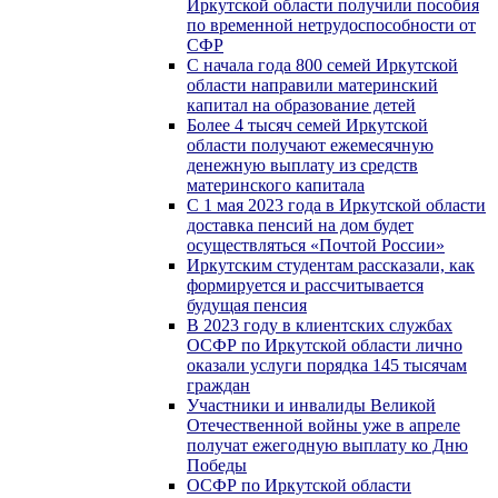
Иркутской области получили пособия
по временной нетрудоспособности от
СФР
С начала года 800 семей Иркутской
области направили материнский
капитал на образование детей
Более 4 тысяч семей Иркутской
области получают ежемесячную
денежную выплату из средств
материнского капитала
С 1 мая 2023 года в Иркутской области
доставка пенсий на дом будет
осуществляться «Почтой России»
Иркутским студентам рассказали, как
формируется и рассчитывается
будущая пенсия
В 2023 году в клиентских службах
ОСФР по Иркутской области лично
оказали услуги порядка 145 тысячам
граждан
Участники и инвалиды Великой
Отечественной войны уже в апреле
получат ежегодную выплату ко Дню
Победы
ОСФР по Иркутской области