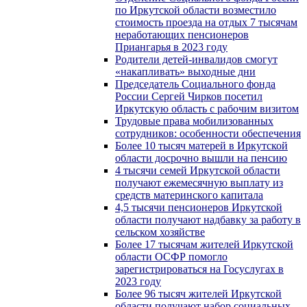
по Иркутской области возместило
стоимость проезда на отдых 7 тысячам
неработающих пенсионеров
Приангарья в 2023 году
Родители детей-инвалидов смогут
«накапливать» выходные дни
Председатель Социального фонда
России Сергей Чирков посетил
Иркутскую область с рабочим визитом
Трудовые права мобилизованных
сотрудников: особенности обеспечения
Более 10 тысяч матерей в Иркутской
области досрочно вышли на пенсию
4 тысячи семей Иркутской области
получают ежемесячную выплату из
средств материнского капитала
4,5 тысячи пенсионеров Иркутской
области получают надбавку за работу в
сельском хозяйстве
Более 17 тысячам жителей Иркутской
области ОСФР помогло
зарегистрироваться на Госуслугах в
2023 году
Более 96 тысяч жителей Иркутской
области получают набор социальных