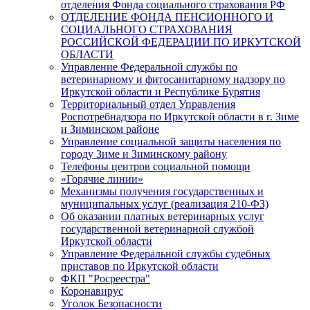
отделения Фонда социального страхования РФ
ОТДЕЛЕНИЕ ФОНДА ПЕНСИОННОГО И
СОЦИАЛЬНОГО СТРАХОВАНИЯ
РОССИЙСКОЙ ФЕДЕРАЦИИ ПО ИРКУТСКОЙ
ОБЛАСТИ
Управление Федеральной службы по
ветеринарному и фитосанитарному надзору по
Иркутской области и Республике Бурятия
Территориальный отдел Управления
Роспотребнадзора по Иркутской области в г. Зиме
и Зиминском районе
Управление социальной защиты населения по
городу Зиме и Зиминскому району
Телефоны центров социальной помощи
«Горячие линии»
Механизмы получения государственных и
муниципальных услуг (реализация 210-ФЗ)
Об оказании платных ветеринарных услуг
государственной ветеринарной службой
Иркутской области
Управление Федеральной службы судебных
приставов по Иркутской области
ФКП "Росреестра"
Коронавирус
Уголок Безопасности