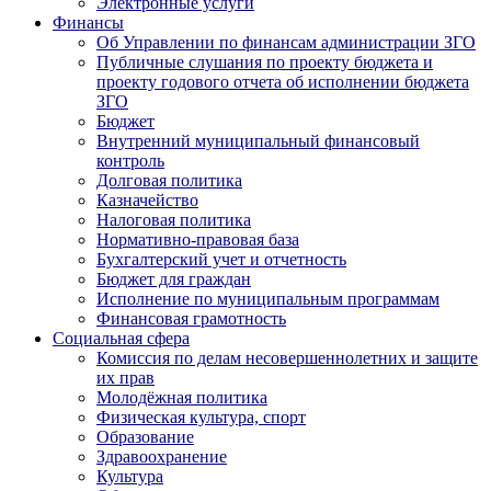
Электронные услуги
Финансы
Об Управлении по финансам администрации ЗГО
Публичные слушания по проекту бюджета и
проекту годового отчета об исполнении бюджета
ЗГО
Бюджет
Внутренний муниципальный финансовый
контроль
Долговая политика
Казначейство
Налоговая политика
Нормативно-правовая база
Бухгалтерский учет и отчетность
Бюджет для граждан
Исполнение по муниципальным программам
Финансовая грамотность
Социальная сфера
Комиссия по делам несовершеннолетних и защите
их прав
Молодёжная политика
Физическая культура, спорт
Образование
Здравоохранение
Культура