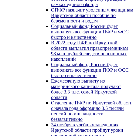
рамках единого фонда
ОПФР назначит уволенным женщинам
Иркутской области пособие по
беременности и родам
Социальный фонд России будет
выполнять все функции ПФР и ФСС
быстро и качественно
В 2022 году ПФР по Иркутской
области выплатил правопреемникам
98 млн. рублей средств пенсионных
накоплений
Социальный фонд России будет
выполнять все функции ПФР и ФСС
быстро и качественно
Ежемесячную выплату из
материнского капитала получают
более 3,3 тыс. семей Иркутской
области
Отделение ПФР по Иркутской области
с начала года оформило 3,5 тысячи
пенсий по инвалидности
беззаявительно
24 ноября в учебных заведениях
Иркутской области пройдут уроки
пенсионной грамотности