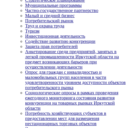
Стратегическое планирование
Муниципальные программы
Частно-государственное партнерство
Малый и средний бизнес
Потребительский рынок
Труд и охрана труда
Туризм
Инвестиционная деятельность
Содействие развитию конкуренции
Защита прав потребителей
Анкетирование среди предприятий, занятых в
легкой промышленности Иркутской области на
предмет возникающих барьеров при
осуществлении деятельности
Опрос для граждан с инвалидностью и
маломобильных групп населения в части
удовлетворенности уровнем доступности объектов
потребительского рынка
Социологические опросы в рамках проведения
ежегодного мониторинга состояния развития
конкуренции на товарных рынках Иркутской
области
Потребность хозяйствующих субъектов в
предоставлении мест для размещения
нестационарных торговых объектов