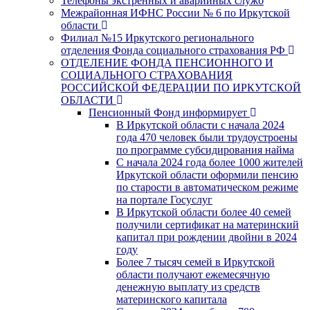
Телефоны экстренных и аварийных служб
Межрайонная ИФНС России № 6 по Иркутской
области
Филиал №15 Иркутского регионального
отделения Фонда социального страхования РФ
ОТДЕЛЕНИЕ ФОНДА ПЕНСИОННОГО И
СОЦИАЛЬНОГО СТРАХОВАНИЯ
РОССИЙСКОЙ ФЕДЕРАЦИИ ПО ИРКУТСКОЙ
ОБЛАСТИ
Пенсионный Фонд информирует
В Иркутской области с начала 2024
года 470 человек были трудоустроены
по программе субсидирования найма
С начала 2024 года более 1000 жителей
Иркутской области оформили пенсию
по старости в автоматическом режиме
на портале Госуслуг
В Иркутской области более 40 семей
получили сертификат на материнский
капитал при рождении двойни в 2024
году
Более 7 тысяч семей в Иркутской
области получают ежемесячную
денежную выплату из средств
материнского капитала