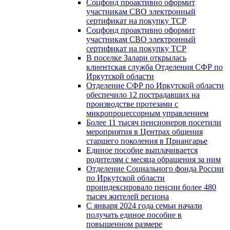
Соцфонд проактивно оформит
участникам СВО электронный
сертификат на покупку ТСР
Соцфонд проактивно оформит
участникам СВО электронный
сертификат на покупку ТСР
В поселке Залари открылась
клиентская служба Отделения СФР по
Иркутской области
Отделение СФР по Иркутской области
обеспечило 12 пострадавших на
производстве протезами с
микропроцессорным управлением
Более 11 тысяч пенсионеров посетили
мероприятия в Центрах общения
старшего поколения в Приангарье
Единое пособие выплачивается
родителям с месяца обращения за ним
Отделение Социального фонда России
по Иркутской области
проиндексировало пенсии более 480
тысяч жителей региона
С января 2024 года семьи начали
получать единое пособие в
повышенном размере