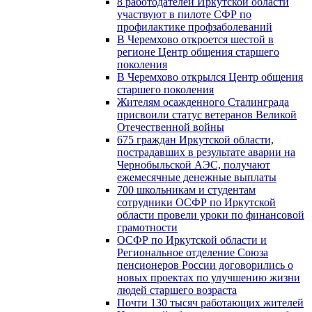
8 работодателей Иркутской области
участвуют в пилоте СФР по
профилактике профзаболеваний
В Черемхово откроется шестой в
регионе Центр общения старшего
поколения
В Черемхово открылся Центр общения
старшего поколения
Жителям осажденного Сталинграда
присвоили статус ветеранов Великой
Отечественной войны
675 граждан Иркутской области,
пострадавших в результате аварии на
Чернобыльской АЭС, получают
ежемесячные денежные выплаты
700 школьникам и студентам
сотрудники ОСФР по Иркутской
области провели уроки по финансовой
грамотности
ОСФР по Иркутской области и
Региональное отделение Союза
пенсионеров России договорились о
новых проектах по улучшению жизни
людей старшего возраста
Почти 130 тысяч работающих жителей