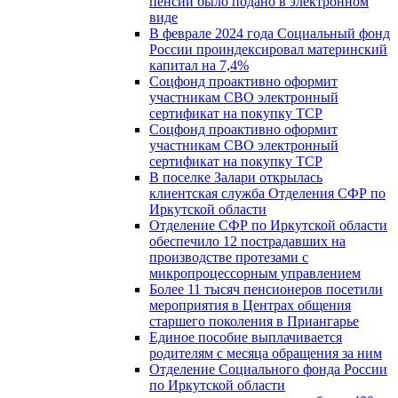
пенсии было подано в электронном
виде
В феврале 2024 года Социальный фонд
России проиндексировал материнский
капитал на 7,4%
Соцфонд проактивно оформит
участникам СВО электронный
сертификат на покупку ТСР
Соцфонд проактивно оформит
участникам СВО электронный
сертификат на покупку ТСР
В поселке Залари открылась
клиентская служба Отделения СФР по
Иркутской области
Отделение СФР по Иркутской области
обеспечило 12 пострадавших на
производстве протезами с
микропроцессорным управлением
Более 11 тысяч пенсионеров посетили
мероприятия в Центрах общения
старшего поколения в Приангарье
Единое пособие выплачивается
родителям с месяца обращения за ним
Отделение Социального фонда России
по Иркутской области