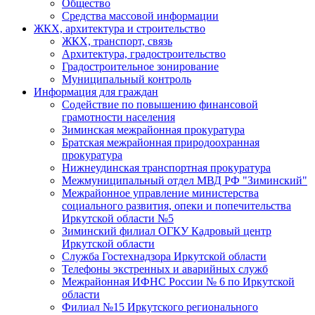
Общество
Средства массовой информации
ЖКХ, архитектура и строительство
ЖКХ, транспорт, связь
Архитектура, градостроительство
Градостроительное зонирование
Муниципальный контроль
Информация для граждан
Содействие по повышению финансовой
грамотности населения
Зиминская межрайонная прокуратура
Братская межрайонная природоохранная
прокуратура
Нижнеудинская транспортная прокуратура
Межмуниципальный отдел МВД РФ "Зиминский"
Межрайонное управление министерства
социального развития, опеки и попечительства
Иркутской области №5
Зиминский филиал ОГКУ Кадровый центр
Иркутской области
Служба Гостехнадзора Иркутской области
Телефоны экстренных и аварийных служб
Межрайонная ИФНС России № 6 по Иркутской
области
Филиал №15 Иркутского регионального