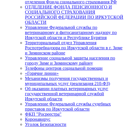
отделения Фонда социального страхования РФ
ОТДЕЛЕНИЕ ФОНДА ПЕНСИОННОГО И
СОЦИАЛЬНОГО СТРАХОВАНИЯ
РОССИЙСКОЙ ФЕДЕРАЦИИ ПО ИРКУТСКОЙ
ОБЛАСТИ
Управление Федеральной службы по
ветеринарному и фитосанитарному надзору по
Иркутской области и Республике Бурятия
Территориальный отдел Управления
Роспотребнадзора по Иркутской области в г. Зиме
и Зиминском районе
Управление социальной защиты населения по
городу Зиме и Зиминскому району
Телефоны центров социальной помощи
«Горячие линии»
Механизмы получения государственных и
муниципальных услуг (реализация 210-ФЗ)
Об оказании платных ветеринарных услуг
государственной ветеринарной службой
Иркутской области
Управление Федеральной службы судебных
приставов по Иркутской области
ФКП "Росреестра"
Коронавирус
Уголок Безопасности