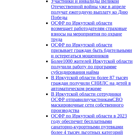
Участники и инвалиды Великой
Отечественной войны уже в апреле
получат ежегодную выплату ко Дню
Победы
ОСФР по Иркутской области
возмещает работодателям страховые
взносы на мероприятия по охране
труда
ОСФР по Иркутской области
призывает граждан быть бдительными
и остерегаться мошенников
Более1000 жителей Иркутской области
получили работу по программе
субсидирования найма
В Иркутской области более 87 тысяч
граждан получили СНИЛС на детей в
автоматическом режиме
В Иркутской области сотрудники
ОСФР отправилиучастникамСВО
маскировочные сети собственного
производства
ОСФР по Иркутской области в 2023
году обеспечит бесплатными
санаторно-курортными путевками
более 4 тысяч льготных категорий