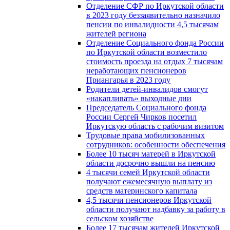
Отделение СФР по Иркутской области
в 2023 году беззаявительно назначило
пенсии по инвалидности 4,5 тысячам
жителей региона
Отделение Социального фонда России
по Иркутской области возместило
стоимость проезда на отдых 7 тысячам
неработающих пенсионеров
Приангарья в 2023 году
Родители детей-инвалидов смогут
«накапливать» выходные дни
Председатель Социального фонда
России Сергей Чирков посетил
Иркутскую область с рабочим визитом
Трудовые права мобилизованных
сотрудников: особенности обеспечения
Более 10 тысяч матерей в Иркутской
области досрочно вышли на пенсию
4 тысячи семей Иркутской области
получают ежемесячную выплату из
средств материнского капитала
4,5 тысячи пенсионеров Иркутской
области получают надбавку за работу в
сельском хозяйстве
Более 17 тысячам жителей Иркутской