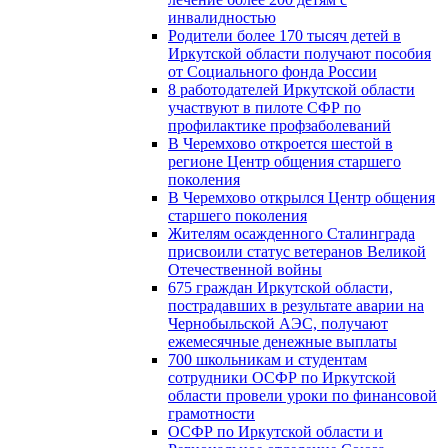
инвалидностью
Родители более 170 тысяч детей в
Иркутской области получают пособия
от Социального фонда России
8 работодателей Иркутской области
участвуют в пилоте СФР по
профилактике профзаболеваний
В Черемхово откроется шестой в
регионе Центр общения старшего
поколения
В Черемхово открылся Центр общения
старшего поколения
Жителям осажденного Сталинграда
присвоили статус ветеранов Великой
Отечественной войны
675 граждан Иркутской области,
пострадавших в результате аварии на
Чернобыльской АЭС, получают
ежемесячные денежные выплаты
700 школьникам и студентам
сотрудники ОСФР по Иркутской
области провели уроки по финансовой
грамотности
ОСФР по Иркутской области и