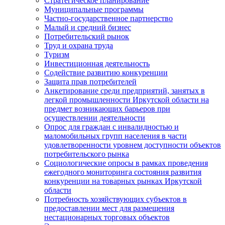
Стратегическое планирование
Муниципальные программы
Частно-государственное партнерство
Малый и средний бизнес
Потребительский рынок
Труд и охрана труда
Туризм
Инвестиционная деятельность
Содействие развитию конкуренции
Защита прав потребителей
Анкетирование среди предприятий, занятых в
легкой промышленности Иркутской области на
предмет возникающих барьеров при
осуществлении деятельности
Опрос для граждан с инвалидностью и
маломобильных групп населения в части
удовлетворенности уровнем доступности объектов
потребительского рынка
Социологические опросы в рамках проведения
ежегодного мониторинга состояния развития
конкуренции на товарных рынках Иркутской
области
Потребность хозяйствующих субъектов в
предоставлении мест для размещения
нестационарных торговых объектов