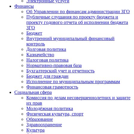
Электронные услуги
Финансы
Об Управлении по финансам администрации ЗГО
Публичные слушания по проекту бюджета и
проекту годового отчета об исполнении бюджета
ЗГО
Бюджет
Внутренний муниципальный финансовый
контроль
Долговая политика
Казначейство
Налоговая политика
Нормативно-правовая база
Бухгалтерский учет и отчетность
Бюджет для граждан
Исполнение по муниципальным программам
Финансовая грамотность
Социальная сфера
Комиссия по делам несовершеннолетних и защите
их прав
Молодёжная политика
Физическая культура, спорт
Образование
Здравоохранение
Культура