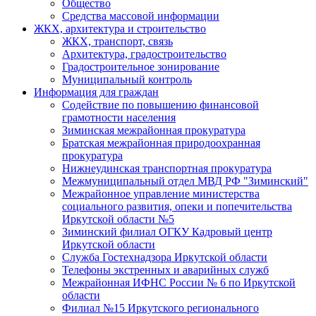
Общество
Средства массовой информации
ЖКХ, архитектура и строительство
ЖКХ, транспорт, связь
Архитектура, градостроительство
Градостроительное зонирование
Муниципальный контроль
Информация для граждан
Содействие по повышению финансовой
грамотности населения
Зиминская межрайонная прокуратура
Братская межрайонная природоохранная
прокуратура
Нижнеудинская транспортная прокуратура
Межмуниципальный отдел МВД РФ "Зиминский"
Межрайонное управление министерства
социального развития, опеки и попечительства
Иркутской области №5
Зиминский филиал ОГКУ Кадровый центр
Иркутской области
Служба Гостехнадзора Иркутской области
Телефоны экстренных и аварийных служб
Межрайонная ИФНС России № 6 по Иркутской
области
Филиал №15 Иркутского регионального