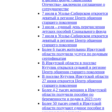
Отечества» заключили соглашение о
сотрудничестве
7 июля в Усолье-Сибирском откроется
девятый в регионе Центр общения
старшего поколения
3 июля – единый день перечисления
детских пособий Социального фонда
7 июля в Усолье-Сибирском откроется
девятый в регионе Центр общения
старшего поколения
Более 6 тысяч жительниц Иркутской
области получили услуги по родовым
сертификатам
В Иркутской области в поселке
Кутулик открылся седьмой в регионе
Центр общения старшего поколения
В поселке Кутулик Иркутской области
27 июня откроется Центр общения
старшего поколения
Более 4,2 тысяч женщин в Иркутской
области получили пособие по
беременности и родам в 2023 году
Более 50 тысяч семей в Иркутской
области получают единое пособие в