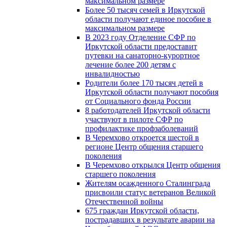
максимальном размере
Более 50 тысяч семей в Иркутской
области получают единое пособие в
максимальном размере
В 2023 году Отделение СФР по
Иркутской области предоставит
путевки на санаторно-курортное
лечение более 200 детям с
инвалидностью
Родители более 170 тысяч детей в
Иркутской области получают пособия
от Социального фонда России
8 работодателей Иркутской области
участвуют в пилоте СФР по
профилактике профзаболеваний
В Черемхово откроется шестой в
регионе Центр общения старшего
поколения
В Черемхово открылся Центр общения
старшего поколения
Жителям осажденного Сталинграда
присвоили статус ветеранов Великой
Отечественной войны
675 граждан Иркутской области,
пострадавших в результате аварии на