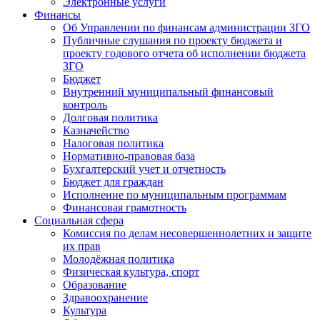
Электронные услуги
Финансы
Об Управлении по финансам администрации ЗГО
Публичные слушания по проекту бюджета и
проекту годового отчета об исполнении бюджета
ЗГО
Бюджет
Внутренний муниципальный финансовый
контроль
Долговая политика
Казначейство
Налоговая политика
Нормативно-правовая база
Бухгалтерский учет и отчетность
Бюджет для граждан
Исполнение по муниципальным программам
Финансовая грамотность
Социальная сфера
Комиссия по делам несовершеннолетних и защите
их прав
Молодёжная политика
Физическая культура, спорт
Образование
Здравоохранение
Культура