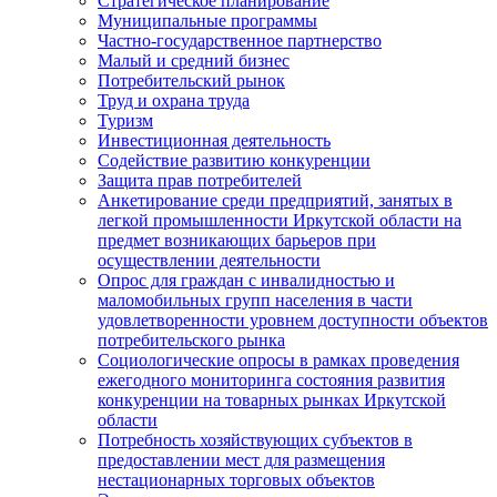
Стратегическое планирование
Муниципальные программы
Частно-государственное партнерство
Малый и средний бизнес
Потребительский рынок
Труд и охрана труда
Туризм
Инвестиционная деятельность
Содействие развитию конкуренции
Защита прав потребителей
Анкетирование среди предприятий, занятых в
легкой промышленности Иркутской области на
предмет возникающих барьеров при
осуществлении деятельности
Опрос для граждан с инвалидностью и
маломобильных групп населения в части
удовлетворенности уровнем доступности объектов
потребительского рынка
Социологические опросы в рамках проведения
ежегодного мониторинга состояния развития
конкуренции на товарных рынках Иркутской
области
Потребность хозяйствующих субъектов в
предоставлении мест для размещения
нестационарных торговых объектов