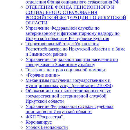
отделения Фонда социального страхования РФ
ОТДЕЛЕНИЕ ФОНДА ПЕНСИОННОГО И
СОЦИАЛЬНОГО СТРАХОВАНИЯ
РОССИЙСКОЙ ФЕДЕРАЦИИ ПО ИРКУТСКОЙ
ОБЛАСТИ
Управление Федеральной службы по
ветеринарному и фитосанитарному надзору по
Иркутской области и Республике Бурятия
Территориальный отдел Управления
Роспотребнадзора по Иркутской области в г. Зиме
и Зиминском районе
Управление социальной защиты населения по
городу Зиме и Зиминскому району
Телефоны центров социальной помощи
«Горячие линии»
Механизмы получения государственных и
муниципальных услуг (реализация 210-ФЗ)
Об оказании платных ветеринарных услуг
государственной ветеринарной службой
Иркутской области
Управление Федеральной службы судебных
приставов по Иркутской области
ФКП "Росреестра"
Коронавирус
Уголок Безопасности