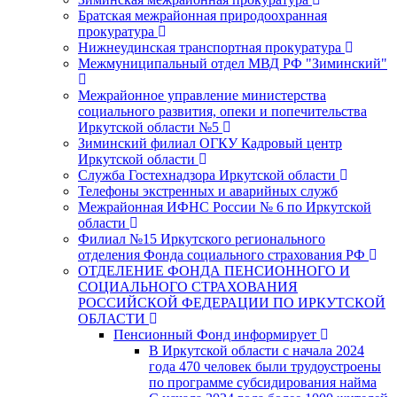
Братская межрайонная природоохранная
прокуратура
Нижнеудинская транспортная прокуратура
Межмуниципальный отдел МВД РФ "Зиминский"
Межрайонное управление министерства
социального развития, опеки и попечительства
Иркутской области №5
Зиминский филиал ОГКУ Кадровый центр
Иркутской области
Служба Гостехнадзора Иркутской области
Телефоны экстренных и аварийных служб
Межрайонная ИФНС России № 6 по Иркутской
области
Филиал №15 Иркутского регионального
отделения Фонда социального страхования РФ
ОТДЕЛЕНИЕ ФОНДА ПЕНСИОННОГО И
СОЦИАЛЬНОГО СТРАХОВАНИЯ
РОССИЙСКОЙ ФЕДЕРАЦИИ ПО ИРКУТСКОЙ
ОБЛАСТИ
Пенсионный Фонд информирует
В Иркутской области с начала 2024
года 470 человек были трудоустроены
по программе субсидирования найма