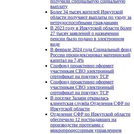
получили специальную социальную
выплату
Более 34 тысяч жителей Иркутской
области получают выплаты по уходу за
нетрудоспособными гражданами
В 2023 году в Иркутской области более
27 тысяч заявлений о назначении
пенсии было подано в электронном
виде
В феврале 2024 года Социальный фонд
России проиндексировал материнский
капитал на 7,4%
Соцфонд проактивно оформит
участникам СВО электронный
сертификат на покупку ТСР
Соцфонд проактивно оформит
участникам СВО электронный
сертификат на покупку ТСР
В поселке Залари открылась
клиентская служба Отделения СФР по
Иркутской области
Отделение СФР по Иркутской области
обеспечило 12 пострадавших на
производстве протезами с
микропроцессорным управлением