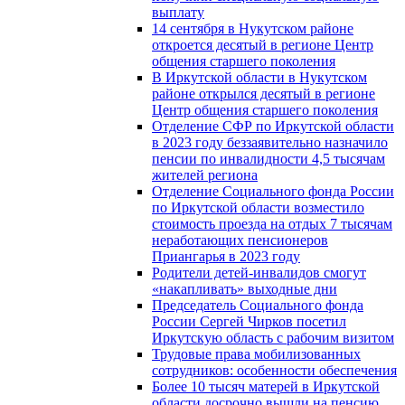
выплату
14 сентября в Нукутском районе
откроется десятый в регионе Центр
общения старшего поколения
В Иркутской области в Нукутском
районе открылся десятый в регионе
Центр общения старшего поколения
Отделение СФР по Иркутской области
в 2023 году беззаявительно назначило
пенсии по инвалидности 4,5 тысячам
жителей региона
Отделение Социального фонда России
по Иркутской области возместило
стоимость проезда на отдых 7 тысячам
неработающих пенсионеров
Приангарья в 2023 году
Родители детей-инвалидов смогут
«накапливать» выходные дни
Председатель Социального фонда
России Сергей Чирков посетил
Иркутскую область с рабочим визитом
Трудовые права мобилизованных
сотрудников: особенности обеспечения
Более 10 тысяч матерей в Иркутской
области досрочно вышли на пенсию