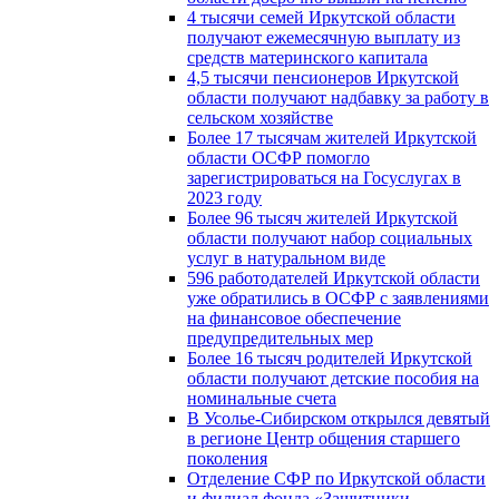
4 тысячи семей Иркутской области
получают ежемесячную выплату из
средств материнского капитала
4,5 тысячи пенсионеров Иркутской
области получают надбавку за работу в
сельском хозяйстве
Более 17 тысячам жителей Иркутской
области ОСФР помогло
зарегистрироваться на Госуслугах в
2023 году
Более 96 тысяч жителей Иркутской
области получают набор социальных
услуг в натуральном виде
596 работодателей Иркутской области
уже обратились в ОСФР с заявлениями
на финансовое обеспечение
предупредительных мер
Более 16 тысяч родителей Иркутской
области получают детские пособия на
номинальные счета
В Усолье-Сибирском открылся девятый
в регионе Центр общения старшего
поколения
Отделение СФР по Иркутской области
и филиал фонда «Защитники