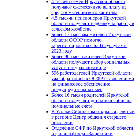
4 тысячи семей Иркутской области
получают ежемесячную выплату из
средств материнского капитала
4,5 тысячи пенсионеров Иркутской
области получают надбавку за работу в
сельском хозяйстве
Более 17 тысячам жителей Иркутской
области ОСФР помогло
зарегистрироваться на Госуслугах в
2023 году
Более 96 тысяч жителей Иркутской
области получают набор социальных
услуг в натуральном виде
596 работодателей Иркутской области
уже обратились в ОСФР с заявлениями
на финансовое обеспечение
предупредительных мер
Более 16 тысяч родителей Иркутской
области получают детские пособия на
номинальные счета
В Усолье-Сибирском открылся девятый
в регионе Центр общения старшего
поколения
Отделение СФР по Иркутской области
и филиал фонда «Защитники