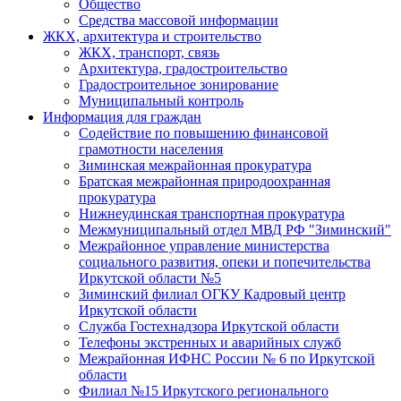
Общество
Средства массовой информации
ЖКХ, архитектура и строительство
ЖКХ, транспорт, связь
Архитектура, градостроительство
Градостроительное зонирование
Муниципальный контроль
Информация для граждан
Содействие по повышению финансовой
грамотности населения
Зиминская межрайонная прокуратура
Братская межрайонная природоохранная
прокуратура
Нижнеудинская транспортная прокуратура
Межмуниципальный отдел МВД РФ "Зиминский"
Межрайонное управление министерства
социального развития, опеки и попечительства
Иркутской области №5
Зиминский филиал ОГКУ Кадровый центр
Иркутской области
Служба Гостехнадзора Иркутской области
Телефоны экстренных и аварийных служб
Межрайонная ИФНС России № 6 по Иркутской
области
Филиал №15 Иркутского регионального