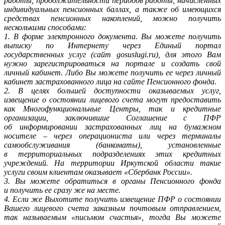
работы, продолжительности периодов работы, начисленных
индивидуальных пенсионных баллах, а также об имеющихся
средствах пенсионных накоплений, можно получить
несколькими способами:
1. В форме электронного документа. Вы можете получить
выписку по Интернету через Единый портал
государственных услуг (сайт gosuslugi.ru), для этого Вам
нужно зарегистрироваться на портале и создать свой
личный кабинет. Либо Вы можете получить ее через личный
кабинет застрахованного лица на сайте Пенсионного фонда.
2. В целях большей доступности оказываемых услуг,
извещение о состоянии лицевого счета могут предоставить
как Многофункциональные Центры, так и кредитные
организации, заключившие Соглашение с ПФР
об информировании застрахованных лиц на бумажном
носителе – через операциониста или через терминалы
самообслуживания (банкоматы), установленные
в территориальных подразделениях этих кредитных
учреждений. На территории Иркутской области такие
услуги своим клиентам оказывает «Сбербанк России».
3. Вы можете обратиться в органы Пенсионного фонда
и получить ее сразу же на месте.
4. Если же Выхотите получить извещение ПФР о состоянии
Вашего лицевого счета заказным почтовым отправлением,
так называемым «письмом счастья», тогда Вы можете