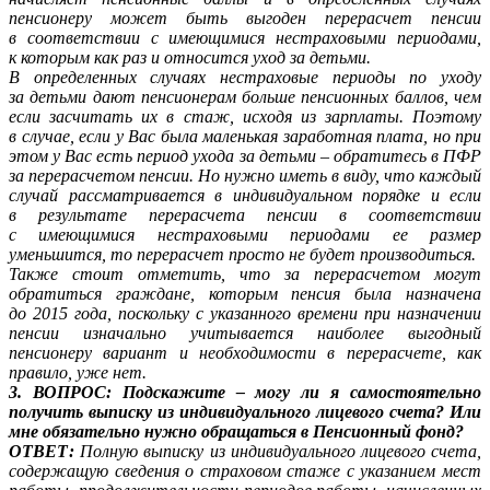
пенсионеру может быть выгоден перерасчет пенсии
в соответствии с имеющимися нестраховыми периодами,
к которым как раз и относится уход за детьми.
В определенных случаях нестраховые периоды по уходу
за детьми дают пенсионерам больше пенсионных баллов, чем
если засчитать их в стаж, исходя из зарплаты. Поэтому
в случае, если у Вас была маленькая заработная плата, но при
этом у Вас есть период ухода за детьми – обратитесь в ПФР
за перерасчетом пенсии. Но нужно иметь в виду, что каждый
случай рассматривается в индивидуальном порядке и если
в результате перерасчета пенсии в соответствии
с имеющимися нестраховыми периодами ее размер
уменьшится, то перерасчет просто не будет производиться.
Также стоит отметить, что за перерасчетом могут
обратиться граждане, которым пенсия была назначена
до 2015 года, поскольку с указанного времени при назначении
пенсии изначально учитывается наиболее выгодный
пенсионеру вариант и необходимости в перерасчете, как
правило, уже нет.
3. ВОПРОС: Подскажите – могу ли я самостоятельно
получить выписку из индивидуального лицевого счета? Или
мне обязательно нужно обращаться в Пенсионный фонд?
ОТВЕТ:
Полную выписку из индивидуального лицевого счета,
содержащую сведения о страховом стаже с указанием мест