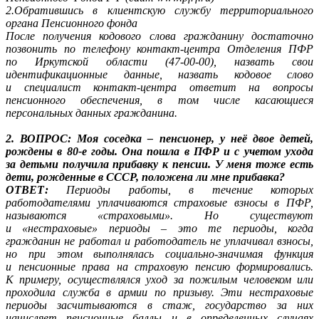
2.Обратившись в клиентскую службу территориального
органа Пенсионного фонда
После получения кодового слова гражданину достаточно
позвонить по телефону контакт-центра Отделения ПФР
по Иркутской области (47-00-00
), назвать свои
идентификационные данные, назвать кодовое слово
и специалист контакт-центра ответит на вопросы
пенсионного обеспечения, в том числе касающиеся
персональных данных гражданина.
2. ВОПРОС: Моя соседка – пенсионер, у неё двое детей,
рождены в 80-е годы. Она пошла в ПФР и с учетом ухода
за детьми получила прибавку к пенсии. У меня тоже есть
дети, рожденные в СССР, положена ли мне прибавка?
ОТВЕТ:
Периоды работы, в течение которых
работодателями уплачиваются страховые взносы в ПФР,
называются «страховыми». Но существуют
и «нестраховые» периоды – это те периоды, когда
гражданин не работал и работодатель не уплачивал взносы,
но при этом выполнялась социально-значимая функция
и пенсионные права на страховую пенсию формировались.
К примеру, осуществлялся уход за пожилым человеком или
проходила служба в армии по призыву. Эти нестраховые
периоды засчитываются в стаж, государство за них
начисляет пенсионные баллы и в определенных случаях