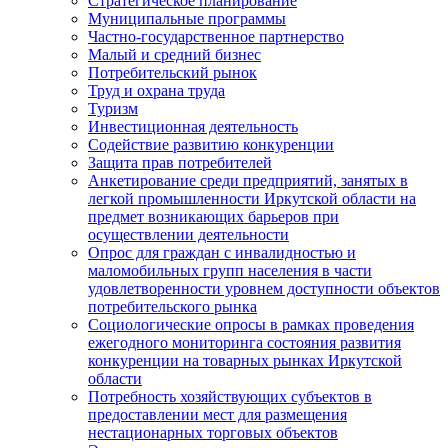
Стратегическое планирование
Муниципальные программы
Частно-государственное партнерство
Малый и средний бизнес
Потребительский рынок
Труд и охрана труда
Туризм
Инвестиционная деятельность
Содействие развитию конкуренции
Защита прав потребителей
Анкетирование среди предприятий, занятых в
легкой промышленности Иркутской области на
предмет возникающих барьеров при
осуществлении деятельности
Опрос для граждан с инвалидностью и
маломобильных групп населения в части
удовлетворенности уровнем доступности объектов
потребительского рынка
Социологические опросы в рамках проведения
ежегодного мониторинга состояния развития
конкуренции на товарных рынках Иркутской
области
Потребность хозяйствующих субъектов в
предоставлении мест для размещения
нестационарных торговых объектов