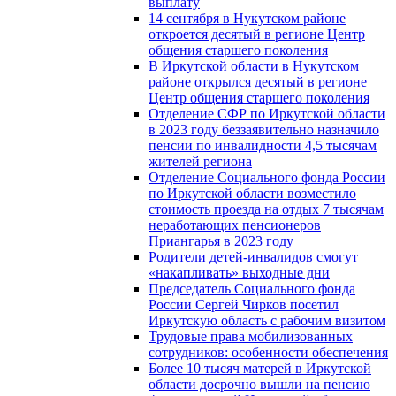
выплату
14 сентября в Нукутском районе
откроется десятый в регионе Центр
общения старшего поколения
В Иркутской области в Нукутском
районе открылся десятый в регионе
Центр общения старшего поколения
Отделение СФР по Иркутской области
в 2023 году беззаявительно назначило
пенсии по инвалидности 4,5 тысячам
жителей региона
Отделение Социального фонда России
по Иркутской области возместило
стоимость проезда на отдых 7 тысячам
неработающих пенсионеров
Приангарья в 2023 году
Родители детей-инвалидов смогут
«накапливать» выходные дни
Председатель Социального фонда
России Сергей Чирков посетил
Иркутскую область с рабочим визитом
Трудовые права мобилизованных
сотрудников: особенности обеспечения
Более 10 тысяч матерей в Иркутской
области досрочно вышли на пенсию