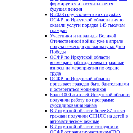
формируется и рассчитывается
будущая пенсия
В 2023 году в клиентских службах
ОСФР по Иркутской области лично
оказали услуги порядка 145 тысячам
граждан
Участники и инвалиды Великой
Отечественной войны уже в апреле
получат ежегодную выплату ко Дню
Победы
ОСФР по Иркутской области
возмещает работодателям страховые
взносы на мероприятия по охране
труда
ОСФР по Иркутской области
призывает граждан быть бдительными
и остерегаться мошенников
Более1000 жителей Иркутской области
получили работу по программе
субсидирования найма
В Иркутской области более 87 тысяч
граждан получили СНИЛС на детей в
автоматическом режиме
В Иркутской области сотрудники
ОСФР отправилиучастникамСВО