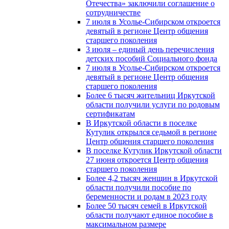
Отечества» заключили соглашение о
сотрудничестве
7 июля в Усолье-Сибирском откроется
девятый в регионе Центр общения
старшего поколения
3 июля – единый день перечисления
детских пособий Социального фонда
7 июля в Усолье-Сибирском откроется
девятый в регионе Центр общения
старшего поколения
Более 6 тысяч жительниц Иркутской
области получили услуги по родовым
сертификатам
В Иркутской области в поселке
Кутулик открылся седьмой в регионе
Центр общения старшего поколения
В поселке Кутулик Иркутской области
27 июня откроется Центр общения
старшего поколения
Более 4,2 тысяч женщин в Иркутской
области получили пособие по
беременности и родам в 2023 году
Более 50 тысяч семей в Иркутской
области получают единое пособие в
максимальном размере