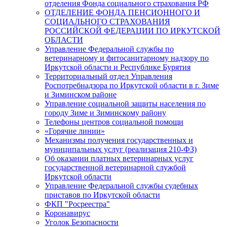
отделения Фонда социального страхования РФ
ОТДЕЛЕНИЕ ФОНДА ПЕНСИОННОГО И
СОЦИАЛЬНОГО СТРАХОВАНИЯ
РОССИЙСКОЙ ФЕДЕРАЦИИ ПО ИРКУТСКОЙ
ОБЛАСТИ
Управление Федеральной службы по
ветеринарному и фитосанитарному надзору по
Иркутской области и Республике Бурятия
Территориальный отдел Управления
Роспотребнадзора по Иркутской области в г. Зиме
и Зиминском районе
Управление социальной защиты населения по
городу Зиме и Зиминскому району
Телефоны центров социальной помощи
«Горячие линии»
Механизмы получения государственных и
муниципальных услуг (реализация 210-ФЗ)
Об оказании платных ветеринарных услуг
государственной ветеринарной службой
Иркутской области
Управление Федеральной службы судебных
приставов по Иркутской области
ФКП "Росреестра"
Коронавирус
Уголок Безопасности