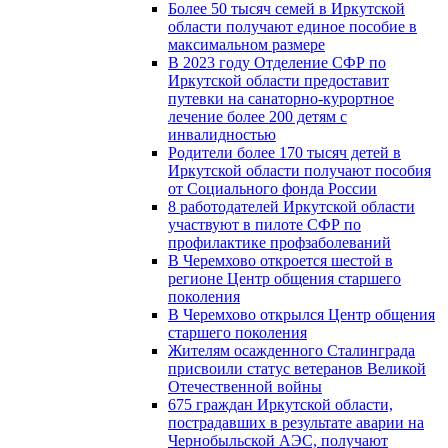
Более 50 тысяч семей в Иркутской
области получают единое пособие в
максимальном размере
В 2023 году Отделение СФР по
Иркутской области предоставит
путевки на санаторно-курортное
лечение более 200 детям с
инвалидностью
Родители более 170 тысяч детей в
Иркутской области получают пособия
от Социального фонда России
8 работодателей Иркутской области
участвуют в пилоте СФР по
профилактике профзаболеваний
В Черемхово откроется шестой в
регионе Центр общения старшего
поколения
В Черемхово открылся Центр общения
старшего поколения
Жителям осажденного Сталинграда
присвоили статус ветеранов Великой
Отечественной войны
675 граждан Иркутской области,
пострадавших в результате аварии на
Чернобыльской АЭС, получают