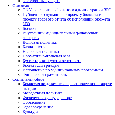
Электронные услуги
Финансы
Об Управлении по финансам администрации ЗГО
Публичные слушания по проекту бюджета и
проекту годового отчета об исполнении бюджета
ЗГО
Бюджет
Внутренний муниципальный финансовый
контроль
Долговая политика
Казначейство
Налоговая политика
Нормативно-правовая база
Бухгалтерский учет и отчетность
Бюджет для граждан
Исполнение по муниципальным программам
Финансовая грамотность
Социальная сфера
Комиссия по делам несовершеннолетних и защите
их прав
Молодёжная политика
Физическая культура, спорт
Образование
Здравоохранение
Культура