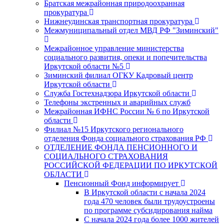
Братская межрайонная природоохранная
прокуратура
Нижнеудинская транспортная прокуратура
Межмуниципальный отдел МВД РФ "Зиминский"
Межрайонное управление министерства
социального развития, опеки и попечительства
Иркутской области №5
Зиминский филиал ОГКУ Кадровый центр
Иркутской области
Служба Гостехнадзора Иркутской области
Телефоны экстренных и аварийных служб
Межрайонная ИФНС России № 6 по Иркутской
области
Филиал №15 Иркутского регионального
отделения Фонда социального страхования РФ
ОТДЕЛЕНИЕ ФОНДА ПЕНСИОННОГО И
СОЦИАЛЬНОГО СТРАХОВАНИЯ
РОССИЙСКОЙ ФЕДЕРАЦИИ ПО ИРКУТСКОЙ
ОБЛАСТИ
Пенсионный Фонд информирует
В Иркутской области с начала 2024
года 470 человек были трудоустроены
по программе субсидирования найма
С начала 2024 года более 1000 жителей