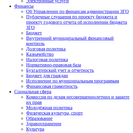
Электронные услуги
Финансы
Об Управлении по финансам администрации ЗГО
Публичные слушания по проекту бюджета и
проекту годового отчета об исполнении бюджета
ЗГО
Бюджет
Внутренний муниципальный финансовый
контроль
Долговая политика
Казначейство
Налоговая политика
Нормативно-правовая база
Бухгалтерский учет и отчетность
Бюджет для граждан
Исполнение по муниципальным программам
Финансовая грамотность
Социальная сфера
Комиссия по делам несовершеннолетних и защите
их прав
Молодёжная политика
Физическая культура, спорт
Образование
Здравоохранение
Культура