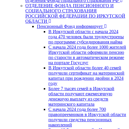
отделения Фонда социального страхования РФ
ОТДЕЛЕНИЕ ФОНДА ПЕНСИОННОГО И
СОЦИАЛЬНОГО СТРАХОВАНИЯ
РОССИЙСКОЙ ФЕДЕРАЦИИ ПО ИРКУТСКОЙ
ОБЛАСТИ
Пенсионный Фонд информирует
В Иркутской области с начала 2024
года 470 человек были трудоустроены
по программе субсидирования найма
С начала 2024 года более 1000 жителей
Иркутской области оформили пенсию
по старости в автоматическом режиме
на портале Госуслуг
В Иркутской области более 40 семей
получили сертификат на материнский
капитал при рождении двойни в 2024
году
Более 7 тысяч семей в Иркутской
области получают ежемесячную
денежную выплату из средств
материнского капитала
С начала 2024 года более 700
правопреемников в Иркутской области
получили средства пенсионных
накоплений