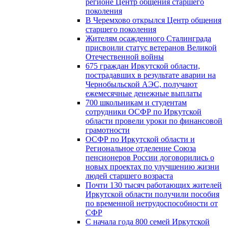
регионе Центр общения старшего
поколения
В Черемхово открылся Центр общения
старшего поколения
Жителям осажденного Сталинграда
присвоили статус ветеранов Великой
Отечественной войны
675 граждан Иркутской области,
пострадавших в результате аварии на
Чернобыльской АЭС, получают
ежемесячные денежные выплаты
700 школьникам и студентам
сотрудники ОСФР по Иркутской
области провели уроки по финансовой
грамотности
ОСФР по Иркутской области и
Региональное отделение Союза
пенсионеров России договорились о
новых проектах по улучшению жизни
людей старшего возраста
Почти 130 тысяч работающих жителей
Иркутской области получили пособия
по временной нетрудоспособности от
СФР
С начала года 800 семей Иркутской