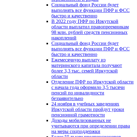
Социальный фонд России будет
выполнять все функции ПФР и ФСС
быстро и качественно
В 2022 году ПФР по Иркутской
области выплатил правопреемникам
98 млн. рублей средств пенсионных
накоплений
Социальный фонд России будет
выполнять все функции ПФР и ФСС
быстро и качественно
Ежемесячную выплату из
материнского капитала получают
более 3,3 тыс. семей Иркутской
области
Отделение ПФР по Иркутской области
с начала года оформило 3,5 тысячи
пенсий по инвалидности
беззаявительно
24 ноября в учебных заведениях
Иркутской области пройдут уроки
пенсионной грамотности
Доходы мобилизованных не
учитываются при определении права
на меры соцподдержки
Более 55 тысяч предпенсионеров