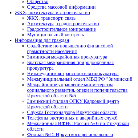
Общество
Средства массовой информации
ЖКХ, архитектура и строительство
ЖКХ, транспорт, связь
Архитектура, градостроительство
Градостроительное зонирование
Муниципальный контроль
Информация для граждан
Содействие по повышению финансовой
грамотности населения
Зиминская межрайонная прокуратура
Братская межрайонная природоохранная
прокуратура
Нижнеудинская транспортная прокуратура
Межмуниципальный отдел МВД РФ "Зиминский"
Межрайонное управление министерства
социального развития, опеки и попечительства
Иркутской области №5
Зиминский филиал ОГКУ Кадровый центр
Иркутской области
Служба Гостехнадзора Иркутской области
Телефоны экстренных и аварийных служб
Межрайонная ИФНС России № 6 по Иркутской
области
Филиал №15 Иркутского регионального