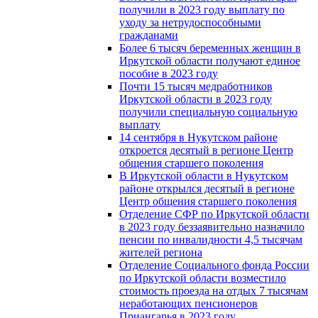
получили в 2023 году выплату по
уходу за нетрудоспособными
гражданами
Более 6 тысяч беременных женщин в
Иркутской области получают единое
пособие в 2023 году
Почти 15 тысяч медработников
Иркутской области в 2023 году
получили специальную социальную
выплату
14 сентября в Нукутском районе
откроется десятый в регионе Центр
общения старшего поколения
В Иркутской области в Нукутском
районе открылся десятый в регионе
Центр общения старшего поколения
Отделение СФР по Иркутской области
в 2023 году беззаявительно назначило
пенсии по инвалидности 4,5 тысячам
жителей региона
Отделение Социального фонда России
по Иркутской области возместило
стоимость проезда на отдых 7 тысячам
неработающих пенсионеров
Приангарья в 2023 году