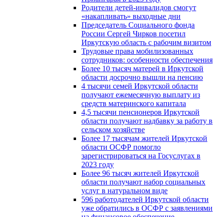
Родители детей-инвалидов смогут
«накапливать» выходные дни
Председатель Социального фонда
России Сергей Чирков посетил
Иркутскую область с рабочим визитом
Трудовые права мобилизованных
сотрудников: особенности обеспечения
Более 10 тысяч матерей в Иркутской
области досрочно вышли на пенсию
4 тысячи семей Иркутской области
получают ежемесячную выплату из
средств материнского капитала
4,5 тысячи пенсионеров Иркутской
области получают надбавку за работу в
сельском хозяйстве
Более 17 тысячам жителей Иркутской
области ОСФР помогло
зарегистрироваться на Госуслугах в
2023 году
Более 96 тысяч жителей Иркутской
области получают набор социальных
услуг в натуральном виде
596 работодателей Иркутской области
уже обратились в ОСФР с заявлениями
на финансовое обеспечение