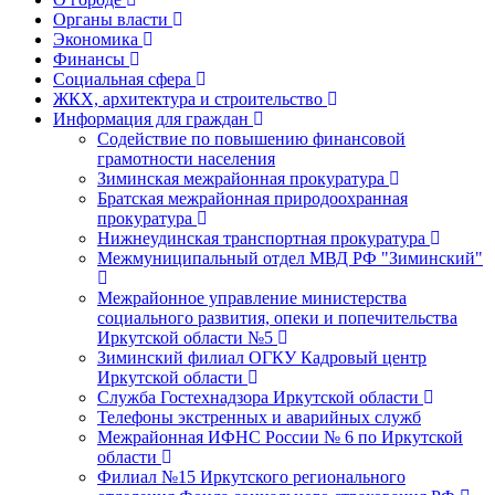
Органы власти
Экономика
Финансы
Социальная сфера
ЖКХ, архитектура и строительство
Информация для граждан
Содействие по повышению финансовой
грамотности населения
Зиминская межрайонная прокуратура
Братская межрайонная природоохранная
прокуратура
Нижнеудинская транспортная прокуратура
Межмуниципальный отдел МВД РФ "Зиминский"
Межрайонное управление министерства
социального развития, опеки и попечительства
Иркутской области №5
Зиминский филиал ОГКУ Кадровый центр
Иркутской области
Служба Гостехнадзора Иркутской области
Телефоны экстренных и аварийных служб
Межрайонная ИФНС России № 6 по Иркутской
области
Филиал №15 Иркутского регионального