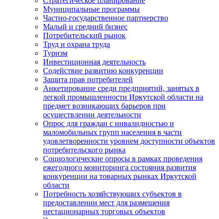
Стратегическое планирование
Муниципальные программы
Частно-государственное партнерство
Малый и средний бизнес
Потребительский рынок
Труд и охрана труда
Туризм
Инвестиционная деятельность
Содействие развитию конкуренции
Защита прав потребителей
Анкетирование среди предприятий, занятых в
легкой промышленности Иркутской области на
предмет возникающих барьеров при
осуществлении деятельности
Опрос для граждан с инвалидностью и
маломобильных групп населения в части
удовлетворенности уровнем доступности объектов
потребительского рынка
Социологические опросы в рамках проведения
ежегодного мониторинга состояния развития
конкуренции на товарных рынках Иркутской
области
Потребность хозяйствующих субъектов в
предоставлении мест для размещения
нестационарных торговых объектов