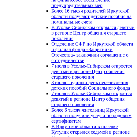
предупредительных мер
Более 16 тысяч родителей Иркутской
области получают детские пособия на
номинальные счета
В Усолье-Сибирском открылся девятый
в регионе Центр общения старшего
поколения
Отделение СФР по Иркутской области
и филиал фонда «Защитники
Отечества» заключили соглашение о
сотрудничестве
7 июля в Усолье-Сибирском откроется
девятый в регионе Центр общения
старшего поколения
3 июля – единый день перечисления
детских пособий Социального фонда
7 июля в Усолье-Сибирском откроется
девятый в регионе Центр общения
старшего поколения
Более 6 тысяч жительниц Иркутской
области получили услуги по родовым
сертификатам
В Иркутской области в поселке
Кутулик открылся седьмой в регионе