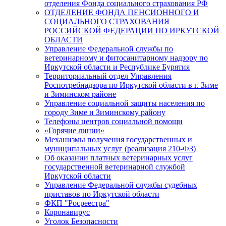
отделения Фонда социального страхования РФ
ОТДЕЛЕНИЕ ФОНДА ПЕНСИОННОГО И
СОЦИАЛЬНОГО СТРАХОВАНИЯ
РОССИЙСКОЙ ФЕДЕРАЦИИ ПО ИРКУТСКОЙ
ОБЛАСТИ
Управление Федеральной службы по
ветеринарному и фитосанитарному надзору по
Иркутской области и Республике Бурятия
Территориальный отдел Управления
Роспотребнадзора по Иркутской области в г. Зиме
и Зиминском районе
Управление социальной защиты населения по
городу Зиме и Зиминскому району
Телефоны центров социальной помощи
«Горячие линии»
Механизмы получения государственных и
муниципальных услуг (реализация 210-ФЗ)
Об оказании платных ветеринарных услуг
государственной ветеринарной службой
Иркутской области
Управление Федеральной службы судебных
приставов по Иркутской области
ФКП "Росреестра"
Коронавирус
Уголок Безопасности