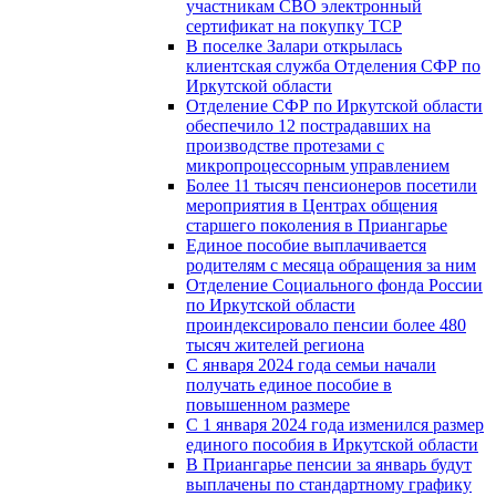
участникам СВО электронный
сертификат на покупку ТСР
В поселке Залари открылась
клиентская служба Отделения СФР по
Иркутской области
Отделение СФР по Иркутской области
обеспечило 12 пострадавших на
производстве протезами с
микропроцессорным управлением
Более 11 тысяч пенсионеров посетили
мероприятия в Центрах общения
старшего поколения в Приангарье
Единое пособие выплачивается
родителям с месяца обращения за ним
Отделение Социального фонда России
по Иркутской области
проиндексировало пенсии более 480
тысяч жителей региона
С января 2024 года семьи начали
получать единое пособие в
повышенном размере
С 1 января 2024 года изменился размер
единого пособия в Иркутской области
В Приангарье пенсии за январь будут
выплачены по стандартному графику